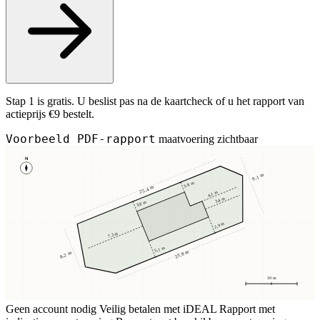
Stap 1 is gratis. U beslist pas na de kaartcheck of u het rapport van
actieprijs €9 bestelt.
Voorbeeld PDF-rapport
maatvoering zichtbaar
N
9,1 m
3,8 m
25,4 m
4,1 m
3,4 m
3,8 m
2,9 m
7,2 m
5,1 m
23,8 m
8,2 m
10 m
Geen account nodig
Veilig betalen met iDEAL
Rapport met