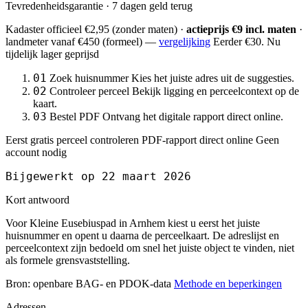
Tevredenheidsgarantie · 7 dagen geld terug
Kadaster officieel
€2,95
(zonder maten) ·
actieprijs €9 incl. maten
·
landmeter
vanaf €450
(formeel) —
vergelijking
Eerder €30. Nu
tijdelijk lager geprijsd
01
Zoek huisnummer
Kies het juiste adres uit de suggesties.
02
Controleer perceel
Bekijk ligging en perceelcontext op de
kaart.
03
Bestel PDF
Ontvang het digitale rapport direct online.
Eerst gratis perceel controleren
PDF-rapport direct online
Geen
account nodig
Bijgewerkt op 22 maart 2026
Kort antwoord
Voor Kleine Eusebiuspad in Arnhem kiest u eerst het juiste
huisnummer en opent u daarna de perceelkaart. De adreslijst en
perceelcontext zijn bedoeld om snel het juiste object te vinden, niet
als formele grensvaststelling.
Bron: openbare BAG- en PDOK-data
Methode en beperkingen
Adressen