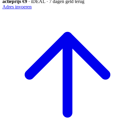
actieprijs €9
· iDEAL · 7 dagen geld terug
Adres invoeren