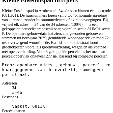
Kleine Eusebiuspad in cijfers
Kleine Eusebiuspad in Arnhem telt 34 adressen binnen één postcode
(6811KT). De huisnummers lopen van 3 tot 46; normale spreiding
van adressen; zonder huisnummerletters of extra toevoegingen. Bij
vrijwel elk adres — 34 van de 34 adressen (100%) — is een
gekoppelde perceelkaart beschikbaar, vooral in sectie AHM01 sectie
P. De openbare gebouwdata laat zien: alle gevonden gebouwen
stammen uit bouwjaar 2025, gemiddelde woonoppervlakte rond 72
m², overwegend woonfunctie. Kaartdata rond de straat toont
groenobjecten vooral als groenvoorziening, wegdelen als voetpad
met open verharding. Voor 3 gekoppelde percelen is het mediaan
perceeloppervlak ongeveer 277 m², passend bij compacte percelen.
Bron: openbare adres-, gebouw-, perceel- en
kaartgegevens van de overheid, samengevat
per straat.
Adressen
34
3–46
Postcodes
1
vaakst: 6811KT
Perceelkaarten