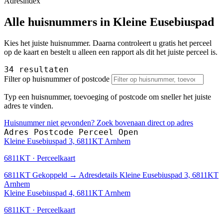
Adresindex
Alle huisnummers in Kleine Eusebiuspad
Kies het juiste huisnummer. Daarna controleert u gratis het perceel
op de kaart en bestelt u alleen een rapport als dit het juiste perceel is.
34 resultaten
Filter op huisnummer of postcode
Typ een huisnummer, toevoeging of postcode om sneller het juiste
adres te vinden.
Huisnummer niet gevonden? Zoek bovenaan direct op adres
Adres
Postcode
Perceel
Open
Kleine Eusebiuspad 3, 6811KT Arnhem
6811KT · Perceelkaart
6811KT
Gekoppeld
→
Adresdetails Kleine Eusebiuspad 3, 6811KT
Arnhem
Kleine Eusebiuspad 4, 6811KT Arnhem
6811KT · Perceelkaart