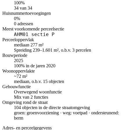
100%
34 van 34
Huisnummertoevoegingen
0%
0 adressen
Meest voorkomende perceelsectie
AHM01 sectie P
Perceeloppervlak
mediaan 277 m²
Spreiding 239–1.601 m², o.b.v. 3 percelen
Bouwperiode
2025
100% in de jaren 2020
Woonoppervlakte
~72 m²
mediaan, o.b.v. 15 objecten
Gebouwfunctie
Overwegend woonfunctie
Mix van 2 functies
Omgeving rond de straat
104 objecten in de directe straatomgeving
groen: groenvoorziening · weg: voetpad · ondersteunend:
berm
Adres- en perceelgegevens