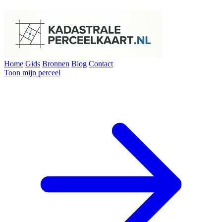
Home
Gids
Bronnen
Blog
Contact
Toon mijn perceel