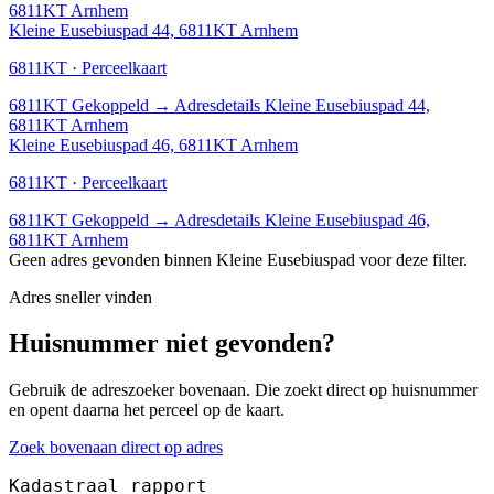
6811KT Arnhem
Kleine Eusebiuspad 44, 6811KT Arnhem
6811KT · Perceelkaart
6811KT
Gekoppeld
→
Adresdetails Kleine Eusebiuspad 44,
6811KT Arnhem
Kleine Eusebiuspad 46, 6811KT Arnhem
6811KT · Perceelkaart
6811KT
Gekoppeld
→
Adresdetails Kleine Eusebiuspad 46,
6811KT Arnhem
Geen adres gevonden binnen Kleine Eusebiuspad voor deze filter.
Adres sneller vinden
Huisnummer niet gevonden?
Gebruik de adreszoeker bovenaan. Die zoekt direct op huisnummer
en opent daarna het perceel op de kaart.
Zoek bovenaan direct op adres
Kadastraal rapport