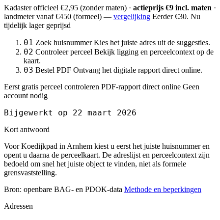
Kadaster officieel
€2,95
(zonder maten) ·
actieprijs €9 incl. maten
·
landmeter
vanaf €450
(formeel) —
vergelijking
Eerder €30. Nu
tijdelijk lager geprijsd
01
Zoek huisnummer
Kies het juiste adres uit de suggesties.
02
Controleer perceel
Bekijk ligging en perceelcontext op de
kaart.
03
Bestel PDF
Ontvang het digitale rapport direct online.
Eerst gratis perceel controleren
PDF-rapport direct online
Geen
account nodig
Bijgewerkt op 22 maart 2026
Kort antwoord
Voor Koedijkpad in Arnhem kiest u eerst het juiste huisnummer en
opent u daarna de perceelkaart. De adreslijst en perceelcontext zijn
bedoeld om snel het juiste object te vinden, niet als formele
grensvaststelling.
Bron: openbare BAG- en PDOK-data
Methode en beperkingen
Adressen