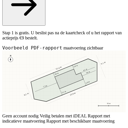
Stap 1 is gratis. U beslist pas na de kaartcheck of u het rapport van
actieprijs €9 bestelt.
Voorbeeld PDF-rapport
maatvoering zichtbaar
N
9,1 m
3,8 m
25,4 m
4,1 m
3,4 m
3,8 m
2,9 m
7,2 m
5,1 m
23,8 m
8,2 m
10 m
Geen account nodig
Veilig betalen met iDEAL
Rapport met
indicatieve maatvoering
Rapport met beschikbare maatvoering