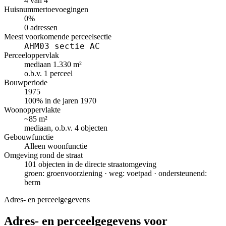
4 van 4
Huisnummertoevoegingen
0%
0 adressen
Meest voorkomende perceelsectie
AHM03 sectie AC
Perceeloppervlak
mediaan 1.330 m²
o.b.v. 1 perceel
Bouwperiode
1975
100% in de jaren 1970
Woonoppervlakte
~85 m²
mediaan, o.b.v. 4 objecten
Gebouwfunctie
Alleen woonfunctie
Omgeving rond de straat
101 objecten in de directe straatomgeving
groen: groenvoorziening · weg: voetpad · ondersteunend:
berm
Adres- en perceelgegevens
Adres- en perceelgegevens voor