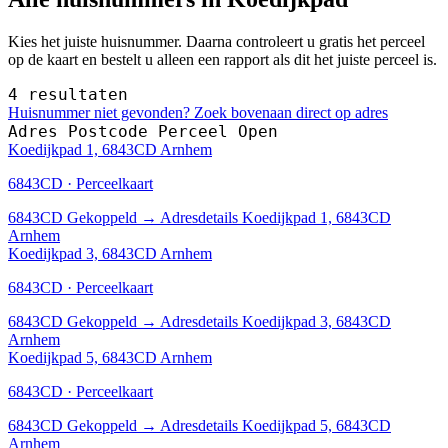
Kies het juiste huisnummer. Daarna controleert u gratis het perceel
op de kaart en bestelt u alleen een rapport als dit het juiste perceel is.
4 resultaten
Huisnummer niet gevonden? Zoek bovenaan direct op adres
Adres
Postcode
Perceel
Open
Koedijkpad 1, 6843CD Arnhem
6843CD · Perceelkaart
6843CD
Gekoppeld
→
Adresdetails Koedijkpad 1, 6843CD
Arnhem
Koedijkpad 3, 6843CD Arnhem
6843CD · Perceelkaart
6843CD
Gekoppeld
→
Adresdetails Koedijkpad 3, 6843CD
Arnhem
Koedijkpad 5, 6843CD Arnhem
6843CD · Perceelkaart
6843CD
Gekoppeld
→
Adresdetails Koedijkpad 5, 6843CD
Arnhem