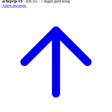
actieprijs €9
· iDEAL · 7 dagen geld terug
Adres invoeren