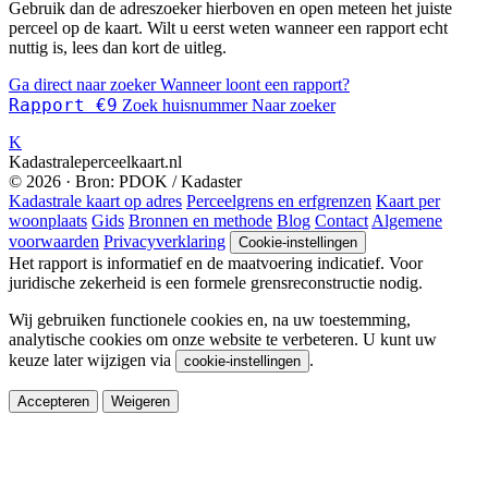
Gebruik dan de adreszoeker hierboven en open meteen het juiste
perceel op de kaart. Wilt u eerst weten wanneer een rapport echt
nuttig is, lees dan kort de uitleg.
Ga direct naar zoeker
Wanneer loont een rapport?
Rapport €9
Zoek huisnummer
Naar zoeker
K
Kadastraleperceelkaart.nl
© 2026 · Bron: PDOK / Kadaster
Kadastrale kaart op adres
Perceelgrens en erfgrenzen
Kaart per
woonplaats
Gids
Bronnen en methode
Blog
Contact
Algemene
voorwaarden
Privacyverklaring
Cookie-instellingen
Het rapport is informatief en de maatvoering indicatief. Voor
juridische zekerheid is een formele grensreconstructie nodig.
Wij gebruiken functionele cookies en, na uw toestemming,
analytische cookies om onze website te verbeteren. U kunt uw
keuze later wijzigen via
.
cookie-instellingen
Accepteren
Weigeren