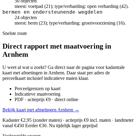
50 objecten
meest: voetpad (21); type/verharding: open verharding (42).
bermen en ondersteunende wegdelen
24 objecten
meest: berm (23); type/verharding: groenvoorziening (16).
Snelste route
Direct rapport met maatvoering in
Arnhem
U weet al wat u zoekt? Ga direct naar de pagina voor kadastrale
kaart met afmetingen in Arnhem. Daar staat per adres de
perceelkaart inclusief indicatieve maten klaar.
Perceelgrenzen op kaart
Indicatieve maatvoering
PDF · actieprijs €9 · direct online
Bekijk kaart met afmetingen Arnhem →
Kadaster €2,95 (zonder maten) · actieprijs €9 incl. maten · landmeter
vanaf €450
Eerder €30. Nu tijdelijk lager geprijsd
Veelgestelde vragen