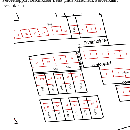
Perceelrapport beschikbaar
Eerst gratis kaartcheck
Perceelkaart
beschikbaar