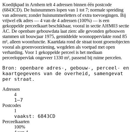
Koedijkpad in Arnhem telt 4 adressen binnen één postcode
(6843CD). De huisnummers lopen van 1 tot 7; normale spreiding
van adressen; zonder huisnummerletters of extra toevoegingen. Bij
vrijwel elk adres — 4 van de 4 adressen (100%) — is een
gekoppelde perceelkaart beschikbaar, vooral in sectie AHM03 sectie
AC. De openbare gebouwdata laat zien: alle gevonden gebouwen
stammen uit bouwjaar 1975, gemiddelde woonoppervlakte rond 85
m², alleen woonfunctie. Kaartdata rond de straat toont groenobjecten
vooral als groenvoorziening, wegdelen als voetpad met open
verharding. Voor 1 gekoppelde perceel is het mediaan
perceeloppervlak ongeveer 1330 m², passend bij ruime percelen.
Bron: openbare adres-, gebouw-, perceel- en
kaartgegevens van de overheid, samengevat
per straat.
Adressen
4
1–7
Postcodes
1
vaakst: 6843CD
Perceelkaarten
100%