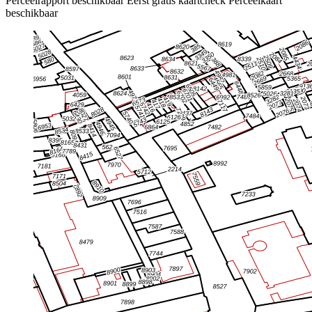
Perceelrapport beschikbaar
Eerst gratis kaartcheck
Perceelkaart
beschikbaar