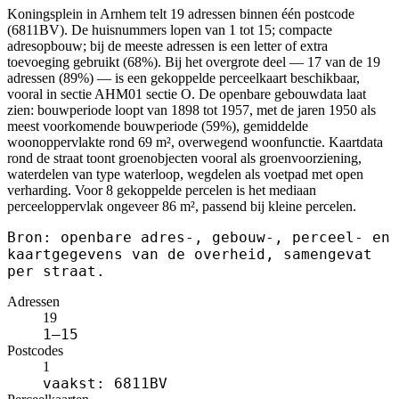
Koningsplein in Arnhem telt 19 adressen binnen één postcode
(6811BV). De huisnummers lopen van 1 tot 15; compacte
adresopbouw; bij de meeste adressen is een letter of extra
toevoeging gebruikt (68%). Bij het overgrote deel — 17 van de 19
adressen (89%) — is een gekoppelde perceelkaart beschikbaar,
vooral in sectie AHM01 sectie O. De openbare gebouwdata laat
zien: bouwperiode loopt van 1898 tot 1957, met de jaren 1950 als
meest voorkomende bouwperiode (59%), gemiddelde
woonoppervlakte rond 69 m², overwegend woonfunctie. Kaartdata
rond de straat toont groenobjecten vooral als groenvoorziening,
waterdelen van type waterloop, wegdelen als voetpad met open
verharding. Voor 8 gekoppelde percelen is het mediaan
perceeloppervlak ongeveer 86 m², passend bij kleine percelen.
Bron: openbare adres-, gebouw-, perceel- en
kaartgegevens van de overheid, samengevat
per straat.
Adressen
19
1–15
Postcodes
1
vaakst: 6811BV