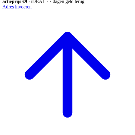
actieprijs €9
· iDEAL · 7 dagen geld terug
Adres invoeren