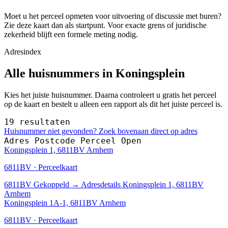
Moet u het perceel opmeten voor uitvoering of discussie met buren?
Zie deze kaart dan als startpunt. Voor exacte grens of juridische
zekerheid blijft een formele meting nodig.
Adresindex
Alle huisnummers in Koningsplein
Kies het juiste huisnummer. Daarna controleert u gratis het perceel
op de kaart en bestelt u alleen een rapport als dit het juiste perceel is.
19 resultaten
Huisnummer niet gevonden? Zoek bovenaan direct op adres
Adres
Postcode
Perceel
Open
Koningsplein 1, 6811BV Arnhem
6811BV · Perceelkaart
6811BV
Gekoppeld
→
Adresdetails Koningsplein 1, 6811BV
Arnhem
Koningsplein 1A-1, 6811BV Arnhem
6811BV · Perceelkaart