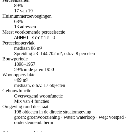
Perceelkaarten
89%
17 van 19
Huisnummertoevoegingen
68%
13 adressen
Meest voorkomende perceelsectie
AHM01 sectie O
Perceeloppervlak
mediaan 86 m²
Spreiding 23–144.702 m², o.b.v. 8 percelen
Bouwperiode
1898–1957
59% in de jaren 1950
Woonoppervlakte
~69 m²
mediaan, o.b.v. 17 objecten
Gebouwfunctie
Overwegend woonfunctie
Mix van 4 functies
Omgeving rond de straat
198 objecten in de directe straatomgeving
groen: groenvoorziening · water: waterloop · weg: voetpad ·
ondersteunend: berm