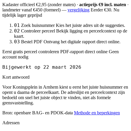
Kadaster officieel
€2,95
(zonder maten) ·
actieprijs €9 incl. maten
·
landmeter
vanaf €450
(formeel) —
vergelijking
Eerder €30. Nu
tijdelijk lager geprijsd
01
Zoek huisnummer
Kies het juiste adres uit de suggesties.
02
Controleer perceel
Bekijk ligging en perceelcontext op de
kaart.
03
Bestel PDF
Ontvang het digitale rapport direct online.
Eerst gratis perceel controleren
PDF-rapport direct online
Geen
account nodig
Bijgewerkt op 22 maart 2026
Kort antwoord
Voor Koningsplein in Arnhem kiest u eerst het juiste huisnummer en
opent u daarna de perceelkaart. De adreslijst en perceelcontext zijn
bedoeld om snel het juiste object te vinden, niet als formele
grensvaststelling.
Bron: openbare BAG- en PDOK-data
Methode en beperkingen
Adressen