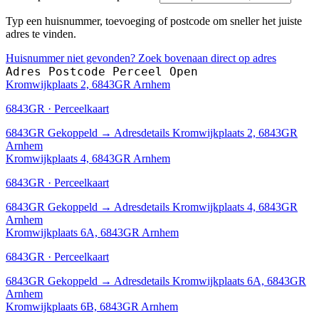
Typ een huisnummer, toevoeging of postcode om sneller het juiste
adres te vinden.
Huisnummer niet gevonden? Zoek bovenaan direct op adres
Adres
Postcode
Perceel
Open
Kromwijkplaats 2, 6843GR Arnhem
6843GR · Perceelkaart
6843GR
Gekoppeld
→
Adresdetails Kromwijkplaats 2, 6843GR
Arnhem
Kromwijkplaats 4, 6843GR Arnhem
6843GR · Perceelkaart
6843GR
Gekoppeld
→
Adresdetails Kromwijkplaats 4, 6843GR
Arnhem
Kromwijkplaats 6A, 6843GR Arnhem
6843GR · Perceelkaart
6843GR
Gekoppeld
→
Adresdetails Kromwijkplaats 6A, 6843GR
Arnhem
Kromwijkplaats 6B, 6843GR Arnhem