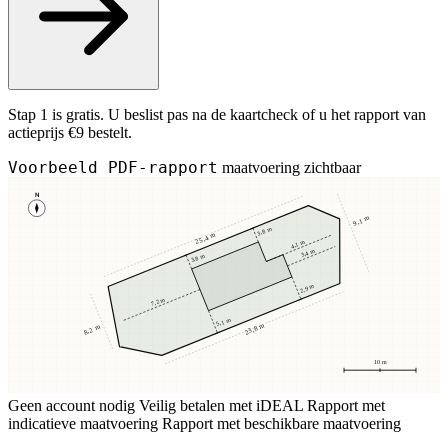
Stap 1 is gratis. U beslist pas na de kaartcheck of u het rapport van
actieprijs €9 bestelt.
Voorbeeld PDF-rapport
maatvoering zichtbaar
N
9,1 m
3,8 m
25,4 m
4,1 m
3,4 m
3,8 m
2,9 m
7,2 m
5,1 m
23,8 m
8,2 m
10 m
Geen account nodig
Veilig betalen met iDEAL
Rapport met
indicatieve maatvoering
Rapport met beschikbare maatvoering