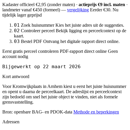
Kadaster officieel
€2,95
(zonder maten) ·
actieprijs €9 incl. maten
·
landmeter
vanaf €450
(formeel) —
vergelijking
Eerder €30. Nu
tijdelijk lager geprijsd
01
Zoek huisnummer
Kies het juiste adres uit de suggesties.
02
Controleer perceel
Bekijk ligging en perceelcontext op de
kaart.
03
Bestel PDF
Ontvang het digitale rapport direct online.
Eerst gratis perceel controleren
PDF-rapport direct online
Geen
account nodig
Bijgewerkt op 22 maart 2026
Kort antwoord
Voor Kromwijkplaats in Arnhem kiest u eerst het juiste huisnummer
en opent u daarna de perceelkaart. De adreslijst en perceelcontext
zijn bedoeld om snel het juiste object te vinden, niet als formele
grensvaststelling.
Bron: openbare BAG- en PDOK-data
Methode en beperkingen
Adressen