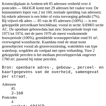
Kromwijkplaats in Arnhem telt 85 adressen verdeeld over 4
postcodes — 6843GR komt met 29 adressen het vaakst voor. De
huisnummers lopen van 2 tot 160; normale spreiding van adressen;
bij enkele adressen is een letter of extra toevoeging gebruikt (7%).
Bij vrijwel elk adres — 85 van de 85 adressen (100%) — is een
gekoppelde perceelkaart beschikbaar, vooral in sectie AHM03 sectie
AC. De openbare gebouwdata laat zien: bouwperiode loopt van
1973 tot 1974, met de jaren 1970 als meest voorkomende
bouwperiode (100%), gemiddelde woonoppervlakte rond 91 m²,
overwegend woonfunctie. Kaartdata rond de straat toont
groenobjecten vooral als groenvoorziening, waterdelen van type
waterloop, wegdelen als voetpad met open verharding. Voor 2
gekoppelde percelen is het mediaan perceeloppervlak ongeveer
1760 m², passend bij ruime percelen.
Bron: openbare adres-, gebouw-, perceel- en
kaartgegevens van de overheid, samengevat
per straat.
Adressen
85
2–160
Postcodes
4