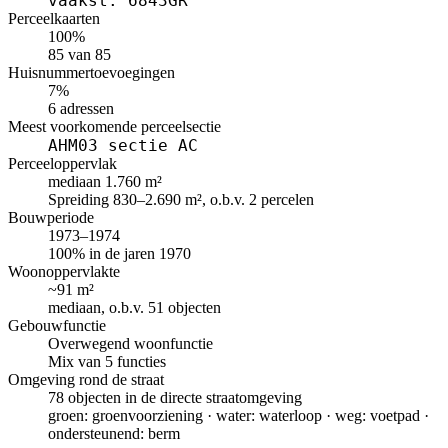
vaakst: 6843GR
Perceelkaarten
100%
85 van 85
Huisnummertoevoegingen
7%
6 adressen
Meest voorkomende perceelsectie
AHM03 sectie AC
Perceeloppervlak
mediaan 1.760 m²
Spreiding 830–2.690 m², o.b.v. 2 percelen
Bouwperiode
1973–1974
100% in de jaren 1970
Woonoppervlakte
~91 m²
mediaan, o.b.v. 51 objecten
Gebouwfunctie
Overwegend woonfunctie
Mix van 5 functies
Omgeving rond de straat
78 objecten in de directe straatomgeving
groen: groenvoorziening · water: waterloop · weg: voetpad ·
ondersteunend: berm