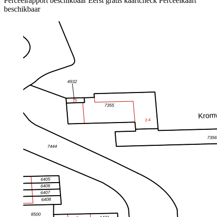
Perceelrapport beschikbaar
Eerst gratis kaartcheck
Perceelkaart
beschikbaar