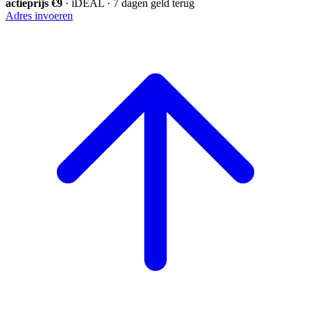
actieprijs €9
· iDEAL · 7 dagen geld terug
Adres invoeren