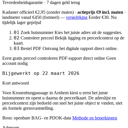
Tevredenheidsgarantie · 7 dagen geld terug
Kadaster officieel
€2,95
(zonder maten) ·
actieprijs €9 incl. maten
·
landmeter
vanaf €450
(formeel) —
vergelijking
Eerder €30. Nu
tijdelijk lager geprijsd
01
Zoek huisnummer
Kies het juiste adres uit de suggesties.
02
Controleer perceel
Bekijk ligging en perceelcontext op de
kaart.
03
Bestel PDF
Ontvang het digitale rapport direct online.
Eerst gratis perceel controleren
PDF-rapport direct online
Geen
account nodig
Bijgewerkt op 22 maart 2026
Kort antwoord
Voor Kronenburgpassage in Arnhem kiest u eerst het juiste
huisnummer en opent u daarna de perceelkaart. De adreslijst en
perceelcontext zijn bedoeld om snel het juiste object te vinden, niet
als formele grensvaststelling.
Bron: openbare BAG- en PDOK-data
Methode en beperkingen
Adressen