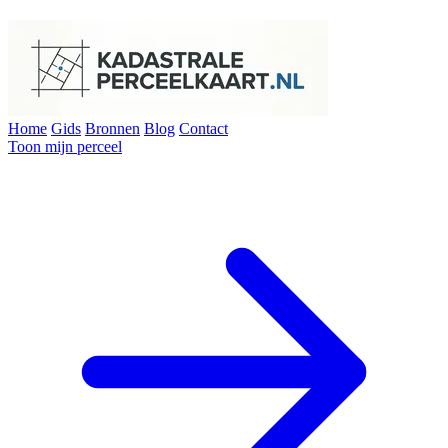
Home
Gids
Bronnen
Blog
Contact
Toon mijn perceel