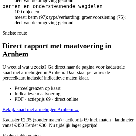
deel van de omgeving getoond.
bermen en ondersteunende wegdelen
100 objecten
meest: berm (97); type/verharding: groenvoorziening (75);
deel van de omgeving getoond.
Snelste route
Direct rapport met maatvoering in
Arnhem
U weet al wat u zoekt? Ga direct naar de pagina voor kadastrale
kaart met afmetingen in Arnhem. Daar staat per adres de
perceelkaart inclusief indicatieve maten klaar.
Perceelgrenzen op kaart
Indicatieve maatvoering
PDF · actieprijs €9 · direct online
Bekijk kaart met afmetingen Arnhem →
Kadaster €2,95 (zonder maten) · actieprijs €9 incl. maten · landmeter
vanaf €450
Eerder €30. Nu tijdelijk lager geprijsd
Veelgestelde vragen