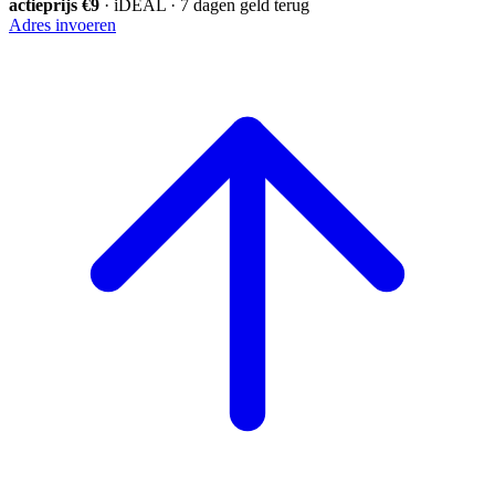
actieprijs €9
· iDEAL · 7 dagen geld terug
Adres invoeren