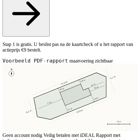
Stap 1 is gratis. U beslist pas na de kaartcheck of u het rapport van
actieprijs €9 bestelt.
Voorbeeld PDF-rapport
maatvoering zichtbaar
N
9,1 m
3,8 m
25,4 m
4,1 m
3,4 m
3,8 m
2,9 m
7,2 m
5,1 m
23,8 m
8,2 m
10 m
Geen account nodig
Veilig betalen met iDEAL
Rapport met