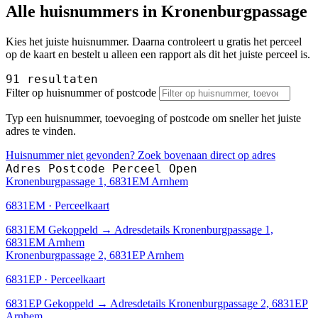
Alle huisnummers in Kronenburgpassage
Kies het juiste huisnummer. Daarna controleert u gratis het perceel
op de kaart en bestelt u alleen een rapport als dit het juiste perceel is.
91 resultaten
Filter op huisnummer of postcode
Typ een huisnummer, toevoeging of postcode om sneller het juiste
adres te vinden.
Huisnummer niet gevonden? Zoek bovenaan direct op adres
Adres
Postcode
Perceel
Open
Kronenburgpassage 1, 6831EM Arnhem
6831EM · Perceelkaart
6831EM
Gekoppeld
→
Adresdetails Kronenburgpassage 1,
6831EM Arnhem
Kronenburgpassage 2, 6831EP Arnhem
6831EP · Perceelkaart
6831EP
Gekoppeld
→
Adresdetails Kronenburgpassage 2, 6831EP
Arnhem