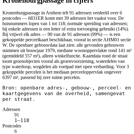
Kronenburgpassage in cijfers
Kronenburgpassage in Arnhem telt 91 adressen verdeeld over 6
postcodes — 6831ER komt met 39 adressen het vaakst voor. De
huisnummers lopen van 1 tot 118; normale spreiding van adressen;
bij enkele adressen is een letter of extra toevoeging gebruikt (14%).
Bij vrijwel elk adres — 90 van de 91 adressen (99%) — is een
gekoppelde perceelkaart beschikbaar, vooral in sectie AHM01 sectie
W. De openbare gebouwdata laat zien: alle gevonden gebouwen
stammen uit bouwjaar 1979, mediane woonoppervlakte rond 141 m²
(gemiddeld 557 m²), alleen winkelfunctie. Kaartdata rond de straat
toont groenobjecten vooral als groenvoorziening, waterdelen van
type waterloop, wegdelen als voetpad met open verharding. Voor 3
gekoppelde percelen is het mediaan perceeloppervlak ongeveer
6397 m², passend bij zeer ruime percelen.
Bron: openbare adres-, gebouw-, perceel- en
kaartgegevens van de overheid, samengevat
per straat.
Adressen
91
1–118
Postcodes
6