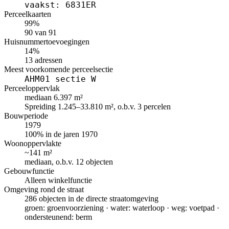
vaakst: 6831ER
Perceelkaarten
99%
90 van 91
Huisnummertoevoegingen
14%
13 adressen
Meest voorkomende perceelsectie
AHM01 sectie W
Perceeloppervlak
mediaan 6.397 m²
Spreiding 1.245–33.810 m², o.b.v. 3 percelen
Bouwperiode
1979
100% in de jaren 1970
Woonoppervlakte
~141 m²
mediaan, o.b.v. 12 objecten
Gebouwfunctie
Alleen winkelfunctie
Omgeving rond de straat
286 objecten in de directe straatomgeving
groen: groenvoorziening · water: waterloop · weg: voetpad ·
ondersteunend: berm