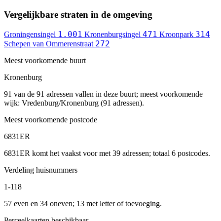
Vergelijkbare straten in de omgeving
1.001
471
314
Groningensingel
Kronenburgsingel
Kroonpark
272
Schepen van Ommerenstraat
Meest voorkomende buurt
Kronenburg
91 van de 91 adressen vallen in deze buurt; meest voorkomende
wijk: Vredenburg/Kronenburg (91 adressen).
Meest voorkomende postcode
6831ER
6831ER komt het vaakst voor met 39 adressen; totaal 6 postcodes.
Verdeling huisnummers
1-118
57 even en 34 oneven; 13 met letter of toevoeging.
Perceelkaarten beschikbaar