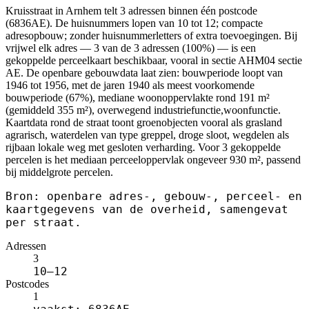
Kruisstraat in Arnhem telt 3 adressen binnen één postcode
(6836AE). De huisnummers lopen van 10 tot 12; compacte
adresopbouw; zonder huisnummerletters of extra toevoegingen. Bij
vrijwel elk adres — 3 van de 3 adressen (100%) — is een
gekoppelde perceelkaart beschikbaar, vooral in sectie AHM04 sectie
AE. De openbare gebouwdata laat zien: bouwperiode loopt van
1946 tot 1956, met de jaren 1940 als meest voorkomende
bouwperiode (67%), mediane woonoppervlakte rond 191 m²
(gemiddeld 355 m²), overwegend industriefunctie,woonfunctie.
Kaartdata rond de straat toont groenobjecten vooral als grasland
agrarisch, waterdelen van type greppel, droge sloot, wegdelen als
rijbaan lokale weg met gesloten verharding. Voor 3 gekoppelde
percelen is het mediaan perceeloppervlak ongeveer 930 m², passend
bij middelgrote percelen.
Bron: openbare adres-, gebouw-, perceel- en
kaartgegevens van de overheid, samengevat
per straat.
Adressen
3
10–12
Postcodes
1