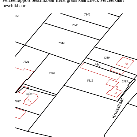
Perceelrapport beschikbaar
Eerst gratis kaartcheck
Perceelkaart
beschikbaar