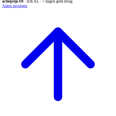
actieprijs €9
· iDEAL · 7 dagen geld terug
Adres invoeren