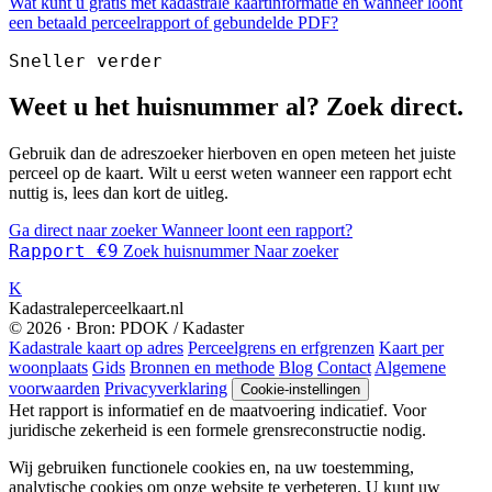
Wat kunt u gratis met kadastrale kaartinformatie en wanneer loont
een betaald perceelrapport of gebundelde PDF?
Sneller verder
Weet u het huisnummer al? Zoek direct.
Gebruik dan de adreszoeker hierboven en open meteen het juiste
perceel op de kaart. Wilt u eerst weten wanneer een rapport echt
nuttig is, lees dan kort de uitleg.
Ga direct naar zoeker
Wanneer loont een rapport?
Rapport €9
Zoek huisnummer
Naar zoeker
K
Kadastraleperceelkaart.nl
© 2026 · Bron: PDOK / Kadaster
Kadastrale kaart op adres
Perceelgrens en erfgrenzen
Kaart per
woonplaats
Gids
Bronnen en methode
Blog
Contact
Algemene
voorwaarden
Privacyverklaring
Cookie-instellingen
Het rapport is informatief en de maatvoering indicatief. Voor
juridische zekerheid is een formele grensreconstructie nodig.
Wij gebruiken functionele cookies en, na uw toestemming,
analytische cookies om onze website te verbeteren. U kunt uw