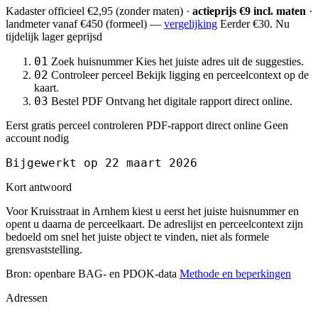
Kadaster officieel
€2,95
(zonder maten) ·
actieprijs €9 incl. maten
·
landmeter
vanaf €450
(formeel) —
vergelijking
Eerder €30. Nu
tijdelijk lager geprijsd
01
Zoek huisnummer
Kies het juiste adres uit de suggesties.
02
Controleer perceel
Bekijk ligging en perceelcontext op de
kaart.
03
Bestel PDF
Ontvang het digitale rapport direct online.
Eerst gratis perceel controleren
PDF-rapport direct online
Geen
account nodig
Bijgewerkt op 22 maart 2026
Kort antwoord
Voor Kruisstraat in Arnhem kiest u eerst het juiste huisnummer en
opent u daarna de perceelkaart. De adreslijst en perceelcontext zijn
bedoeld om snel het juiste object te vinden, niet als formele
grensvaststelling.
Bron: openbare BAG- en PDOK-data
Methode en beperkingen
Adressen