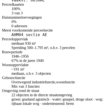
vaakst: 6836AE
Perceelkaarten
100%
3 van 3
Huisnummertoevoegingen
0%
0 adressen
Meest voorkomende perceelsectie
AHM04 sectie AE
Perceeloppervlak
mediaan 930 m²
Spreiding 500–1.795 m², o.b.v. 3 percelen
Bouwperiode
1946–1956
67% in de jaren 1940
Woonoppervlakte
~191 m²
mediaan, o.b.v. 3 objecten
Gebouwfunctie
Overwegend industriefunctie,woonfunctie
Mix van 3 functies
Omgeving rond de straat
22 objecten in de directe straatomgeving
groen: grasland agrarisch · water: greppel, droge sloot · weg:
rijbaan lokale weg · ondersteunend: berm