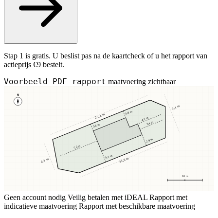
Stap 1 is gratis. U beslist pas na de kaartcheck of u het rapport van
actieprijs €9 bestelt.
Voorbeeld PDF-rapport
maatvoering zichtbaar
N
9,1 m
3,8 m
25,4 m
4,1 m
3,4 m
3,8 m
2,9 m
7,2 m
5,1 m
23,8 m
8,2 m
10 m
Geen account nodig
Veilig betalen met iDEAL
Rapport met
indicatieve maatvoering
Rapport met beschikbare maatvoering