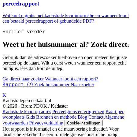
perceelrapport
Wat kunt u gratis met kadastrale kaartinformatie en wanneer loont
een betaald perceelrapport of gebundelde PDF?
Sneller verder
Weet u het huisnummer al? Zoek direct.
Gebruik dan de adreszoeker hierboven en open meteen het juiste
perceel op de kaart. Wilt u eerst weten wanneer een rapport echt
nuttig is, lees dan kort de uitleg.
Ga direct naar zoeker
Wanneer loont een rapport?
Rapport €9
Zoek huisnummer
Naar zoeker
K
Kadastraleperceelkaart.nl
© 2026 · Bron: PDOK / Kadaster
Kadastrale kaart op adres
Perceelgrens en erfgrenzen
Kaart per
woonplaats
Gids
Bronnen en methode
Blog
Contact
Algemene
voorwaarden
Privacyverklaring
Cookie-instellingen
Het rapport is informatief en de maatvoering indicatief. Voor
juridische zekerheid is een formele grensreconstructie nodig.