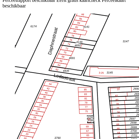
Perceelrapport beschikbaar
Eerst gratis kaartcheck
Perceelkaart
beschikbaar