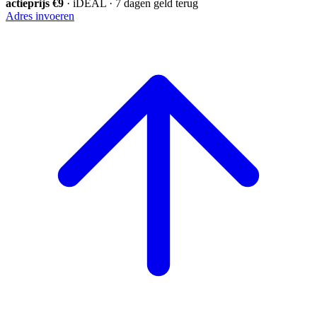
actieprijs €9
· iDEAL · 7 dagen geld terug
Adres invoeren