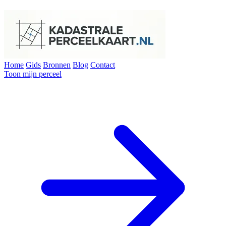
Home
Gids
Bronnen
Blog
Contact
Toon mijn perceel