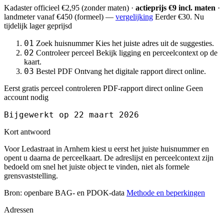
Kadaster officieel
€2,95
(zonder maten) ·
actieprijs €9 incl. maten
·
landmeter
vanaf €450
(formeel) —
vergelijking
Eerder €30. Nu
tijdelijk lager geprijsd
01
Zoek huisnummer
Kies het juiste adres uit de suggesties.
02
Controleer perceel
Bekijk ligging en perceelcontext op de
kaart.
03
Bestel PDF
Ontvang het digitale rapport direct online.
Eerst gratis perceel controleren
PDF-rapport direct online
Geen
account nodig
Bijgewerkt op 22 maart 2026
Kort antwoord
Voor Ledastraat in Arnhem kiest u eerst het juiste huisnummer en
opent u daarna de perceelkaart. De adreslijst en perceelcontext zijn
bedoeld om snel het juiste object te vinden, niet als formele
grensvaststelling.
Bron: openbare BAG- en PDOK-data
Methode en beperkingen
Adressen