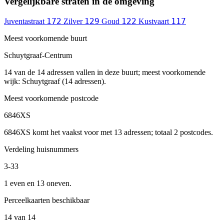
Vergelijkbare straten in de omgeving
172
129
122
117
Juventastraat
Zilver
Goud
Kustvaart
Meest voorkomende buurt
Schuytgraaf-Centrum
14 van de 14 adressen vallen in deze buurt; meest voorkomende
wijk: Schuytgraaf (14 adressen).
Meest voorkomende postcode
6846XS
6846XS komt het vaakst voor met 13 adressen; totaal 2 postcodes.
Verdeling huisnummers
3-33
1 even en 13 oneven.
Perceelkaarten beschikbaar
14 van 14