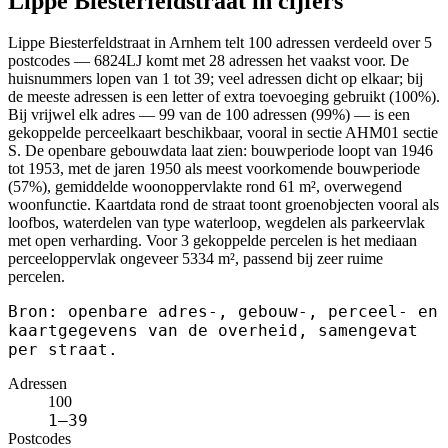
Lippe Biesterfeldstraat in cijfers
Lippe Biesterfeldstraat in Arnhem telt 100 adressen verdeeld over 5
postcodes — 6824LJ komt met 28 adressen het vaakst voor. De
huisnummers lopen van 1 tot 39; veel adressen dicht op elkaar; bij
de meeste adressen is een letter of extra toevoeging gebruikt (100%).
Bij vrijwel elk adres — 99 van de 100 adressen (99%) — is een
gekoppelde perceelkaart beschikbaar, vooral in sectie AHM01 sectie
S. De openbare gebouwdata laat zien: bouwperiode loopt van 1946
tot 1953, met de jaren 1950 als meest voorkomende bouwperiode
(57%), gemiddelde woonoppervlakte rond 61 m², overwegend
woonfunctie. Kaartdata rond de straat toont groenobjecten vooral als
loofbos, waterdelen van type waterloop, wegdelen als parkeervlak
met open verharding. Voor 3 gekoppelde percelen is het mediaan
perceeloppervlak ongeveer 5334 m², passend bij zeer ruime
percelen.
Bron: openbare adres-, gebouw-, perceel- en
kaartgegevens van de overheid, samengevat
per straat.
Adressen
100
1–39
Postcodes