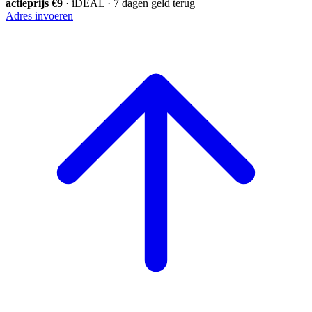
actieprijs €9
· iDEAL · 7 dagen geld terug
Adres invoeren