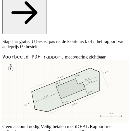
Stap 1 is gratis. U beslist pas na de kaartcheck of u het rapport van
actieprijs €9 bestelt.
Voorbeeld PDF-rapport
maatvoering zichtbaar
N
9,1 m
3,8 m
25,4 m
4,1 m
3,4 m
3,8 m
2,9 m
7,2 m
5,1 m
23,8 m
8,2 m
10 m
Geen account nodig
Veilig betalen met iDEAL
Rapport met