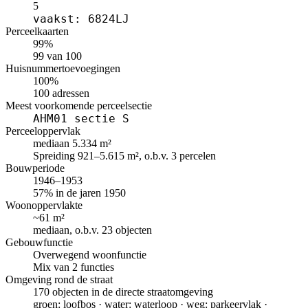
5
vaakst: 6824LJ
Perceelkaarten
99%
99 van 100
Huisnummertoevoegingen
100%
100 adressen
Meest voorkomende perceelsectie
AHM01 sectie S
Perceeloppervlak
mediaan 5.334 m²
Spreiding 921–5.615 m², o.b.v. 3 percelen
Bouwperiode
1946–1953
57% in de jaren 1950
Woonoppervlakte
~61 m²
mediaan, o.b.v. 23 objecten
Gebouwfunctie
Overwegend woonfunctie
Mix van 2 functies
Omgeving rond de straat
170 objecten in de directe straatomgeving
groen: loofbos · water: waterloop · weg: parkeervlak ·