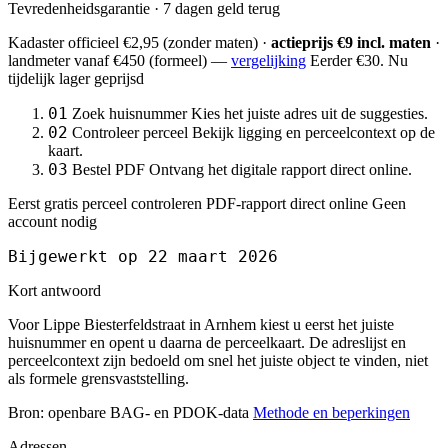
Tevredenheidsgarantie · 7 dagen geld terug
Kadaster officieel
€2,95
(zonder maten) ·
actieprijs €9 incl. maten
·
landmeter
vanaf €450
(formeel) —
vergelijking
Eerder €30. Nu
tijdelijk lager geprijsd
01
Zoek huisnummer
Kies het juiste adres uit de suggesties.
02
Controleer perceel
Bekijk ligging en perceelcontext op de
kaart.
03
Bestel PDF
Ontvang het digitale rapport direct online.
Eerst gratis perceel controleren
PDF-rapport direct online
Geen
account nodig
Bijgewerkt op 22 maart 2026
Kort antwoord
Voor Lippe Biesterfeldstraat in Arnhem kiest u eerst het juiste
huisnummer en opent u daarna de perceelkaart. De adreslijst en
perceelcontext zijn bedoeld om snel het juiste object te vinden, niet
als formele grensvaststelling.
Bron: openbare BAG- en PDOK-data
Methode en beperkingen
Adressen