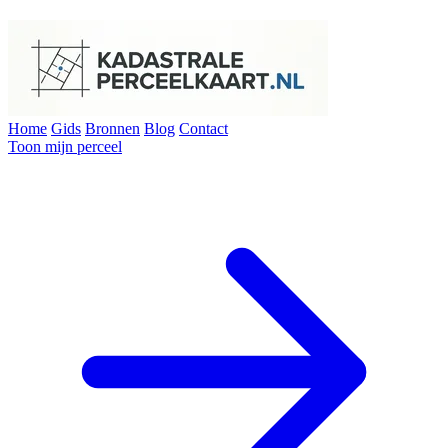
Home
Gids
Bronnen
Blog
Contact
Toon mijn perceel