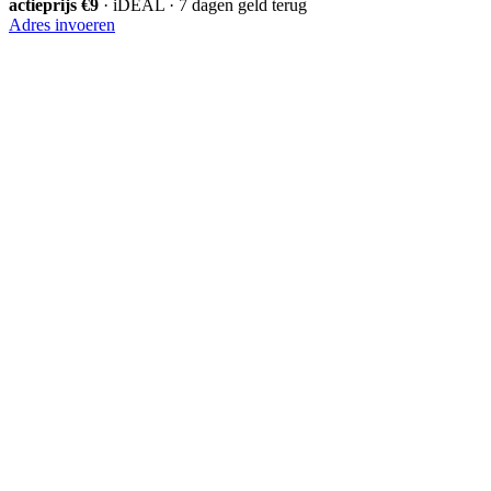
actieprijs €9
· iDEAL · 7 dagen geld terug
Adres invoeren