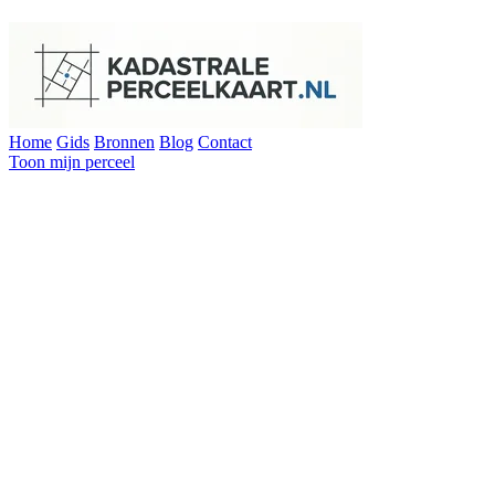
Home
Gids
Bronnen
Blog
Contact
Toon mijn perceel