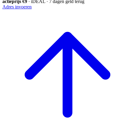
actieprijs €9
· iDEAL · 7 dagen geld terug
Adres invoeren