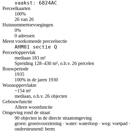
vaakst: 6824AC
Perceelkaarten
100%
26 van 26
Huisnummertoevoegingen
0%
0 adressen
Meest voorkomende perceelsectie
AHM01 sectie Q
Perceeloppervlak
mediaan 183 m²
Spreiding 128–430 m², o.b.v. 26 percelen
Bouwperiode
1935
100% in de jaren 1930
Woonoppervlakte
~154 m²
mediaan, o.b.v. 26 objecten
Gebouwfunctie
Alleen woonfunctie
Omgeving rond de straat
90 objecten in de directe straatomgeving
groen: groenvoorziening · water: waterloop · weg: voetpad ·
ondersteunend: berm