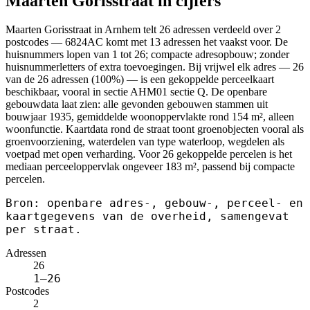
Maarten Gorisstraat in cijfers
Maarten Gorisstraat in Arnhem telt 26 adressen verdeeld over 2
postcodes — 6824AC komt met 13 adressen het vaakst voor. De
huisnummers lopen van 1 tot 26; compacte adresopbouw; zonder
huisnummerletters of extra toevoegingen. Bij vrijwel elk adres — 26
van de 26 adressen (100%) — is een gekoppelde perceelkaart
beschikbaar, vooral in sectie AHM01 sectie Q. De openbare
gebouwdata laat zien: alle gevonden gebouwen stammen uit
bouwjaar 1935, gemiddelde woonoppervlakte rond 154 m², alleen
woonfunctie. Kaartdata rond de straat toont groenobjecten vooral als
groenvoorziening, waterdelen van type waterloop, wegdelen als
voetpad met open verharding. Voor 26 gekoppelde percelen is het
mediaan perceeloppervlak ongeveer 183 m², passend bij compacte
percelen.
Bron: openbare adres-, gebouw-, perceel- en
kaartgegevens van de overheid, samengevat
per straat.
Adressen
26
1–26
Postcodes
2