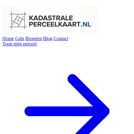
Home
Gids
Bronnen
Blog
Contact
Toon mijn perceel