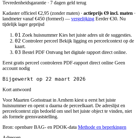
Tevredenheidsgarantie · 7 dagen geld terug
Kadaster officieel
€2,95
(zonder maten) ·
actieprijs €9 incl. maten
·
landmeter
vanaf €450
(formeel) —
vergelijking
Eerder €30. Nu
tijdelijk lager geprijsd
01
Zoek huisnummer
Kies het juiste adres uit de suggesties.
02
Controleer perceel
Bekijk ligging en perceelcontext op de
kaart.
03
Bestel PDF
Ontvang het digitale rapport direct online.
Eerst gratis perceel controleren
PDF-rapport direct online
Geen
account nodig
Bijgewerkt op 22 maart 2026
Kort antwoord
Voor Maarten Gorisstraat in Arnhem kiest u eerst het juiste
huisnummer en opent u daarna de perceelkaart. De adreslijst en
perceelcontext zijn bedoeld om snel het juiste object te vinden, niet
als formele grensvaststelling.
Bron: openbare BAG- en PDOK-data
Methode en beperkingen
Adressen