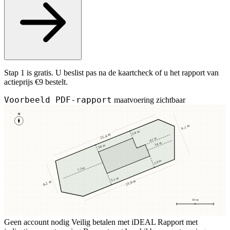
Stap 1 is gratis. U beslist pas na de kaartcheck of u het rapport van
actieprijs €9 bestelt.
Voorbeeld PDF-rapport
maatvoering zichtbaar
N
9,1 m
3,8 m
25,4 m
4,1 m
3,4 m
3,8 m
2,9 m
7,2 m
5,1 m
23,8 m
8,2 m
10 m
Geen account nodig
Veilig betalen met iDEAL
Rapport met