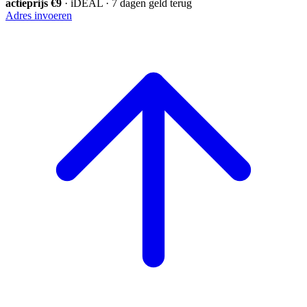
actieprijs €9
· iDEAL · 7 dagen geld terug
Adres invoeren