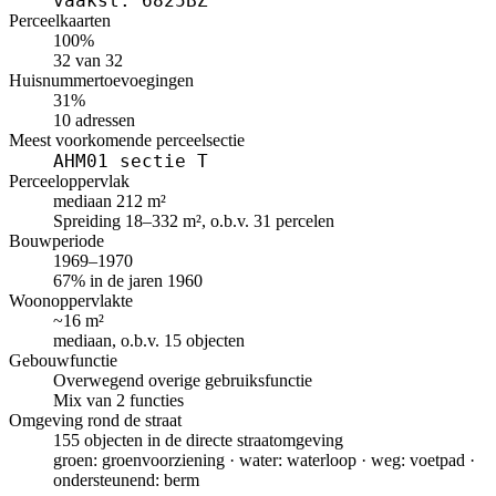
vaakst: 6825BZ
Perceelkaarten
100%
32 van 32
Huisnummertoevoegingen
31%
10 adressen
Meest voorkomende perceelsectie
AHM01 sectie T
Perceeloppervlak
mediaan 212 m²
Spreiding 18–332 m², o.b.v. 31 percelen
Bouwperiode
1969–1970
67% in de jaren 1960
Woonoppervlakte
~16 m²
mediaan, o.b.v. 15 objecten
Gebouwfunctie
Overwegend overige gebruiksfunctie
Mix van 2 functies
Omgeving rond de straat
155 objecten in de directe straatomgeving
groen: groenvoorziening · water: waterloop · weg: voetpad ·
ondersteunend: berm