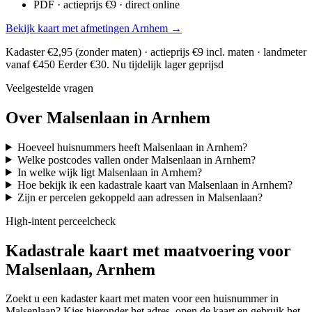
PDF · actieprijs €9 · direct online
Bekijk kaart met afmetingen Arnhem →
Kadaster €2,95 (zonder maten) · actieprijs €9 incl. maten · landmeter
vanaf €450
Eerder €30. Nu tijdelijk lager geprijsd
Veelgestelde vragen
Over Malsenlaan in Arnhem
Hoeveel huisnummers heeft Malsenlaan in Arnhem?
Welke postcodes vallen onder Malsenlaan in Arnhem?
In welke wijk ligt Malsenlaan in Arnhem?
Hoe bekijk ik een kadastrale kaart van Malsenlaan in Arnhem?
Zijn er percelen gekoppeld aan adressen in Malsenlaan?
High-intent perceelcheck
Kadastrale kaart met maatvoering voor
Malsenlaan, Arnhem
Zoekt u een kadaster kaart met maten voor een huisnummer in
Malsenlaan? Kies hieronder het adres, open de kaart en gebruik het