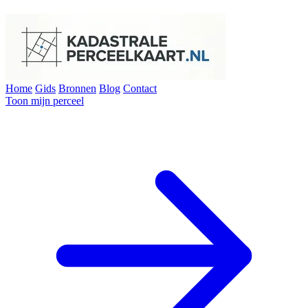
Home
Gids
Bronnen
Blog
Contact
Toon mijn perceel