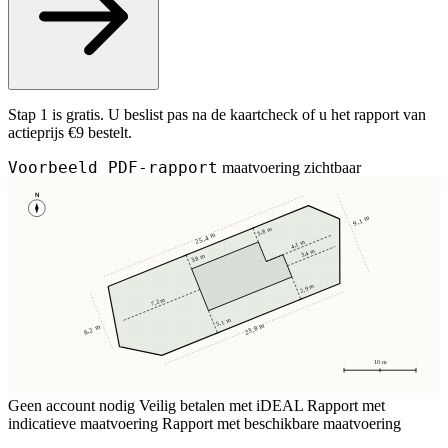
Stap 1 is gratis. U beslist pas na de kaartcheck of u het rapport van
actieprijs €9 bestelt.
Voorbeeld PDF-rapport
maatvoering zichtbaar
N
9,1 m
3,8 m
25,4 m
4,1 m
3,4 m
3,8 m
2,9 m
7,2 m
5,1 m
23,8 m
8,2 m
10 m
Geen account nodig
Veilig betalen met iDEAL
Rapport met
indicatieve maatvoering
Rapport met beschikbare maatvoering