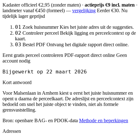
Kadaster officieel
€2,95
(zonder maten) ·
actieprijs €9 incl. maten
·
landmeter
vanaf €450
(formeel) —
vergelijking
Eerder €30. Nu
tijdelijk lager geprijsd
01
Zoek huisnummer
Kies het juiste adres uit de suggesties.
02
Controleer perceel
Bekijk ligging en perceelcontext op de
kaart.
03
Bestel PDF
Ontvang het digitale rapport direct online.
Eerst gratis perceel controleren
PDF-rapport direct online
Geen
account nodig
Bijgewerkt op 22 maart 2026
Kort antwoord
Voor Malsenlaan in Arnhem kiest u eerst het juiste huisnummer en
opent u daarna de perceelkaart. De adreslijst en perceelcontext zijn
bedoeld om snel het juiste object te vinden, niet als formele
grensvaststelling.
Bron: openbare BAG- en PDOK-data
Methode en beperkingen
Adressen