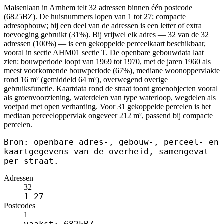
Malsenlaan in Arnhem telt 32 adressen binnen één postcode
(6825BZ). De huisnummers lopen van 1 tot 27; compacte
adresopbouw; bij een deel van de adressen is een letter of extra
toevoeging gebruikt (31%). Bij vrijwel elk adres — 32 van de 32
adressen (100%) — is een gekoppelde perceelkaart beschikbaar,
vooral in sectie AHM01 sectie T. De openbare gebouwdata laat
zien: bouwperiode loopt van 1969 tot 1970, met de jaren 1960 als
meest voorkomende bouwperiode (67%), mediane woonoppervlakte
rond 16 m² (gemiddeld 64 m²), overwegend overige
gebruiksfunctie. Kaartdata rond de straat toont groenobjecten vooral
als groenvoorziening, waterdelen van type waterloop, wegdelen als
voetpad met open verharding. Voor 31 gekoppelde percelen is het
mediaan perceeloppervlak ongeveer 212 m², passend bij compacte
percelen.
Bron: openbare adres-, gebouw-, perceel- en
kaartgegevens van de overheid, samengevat
per straat.
Adressen
32
1–27
Postcodes
1