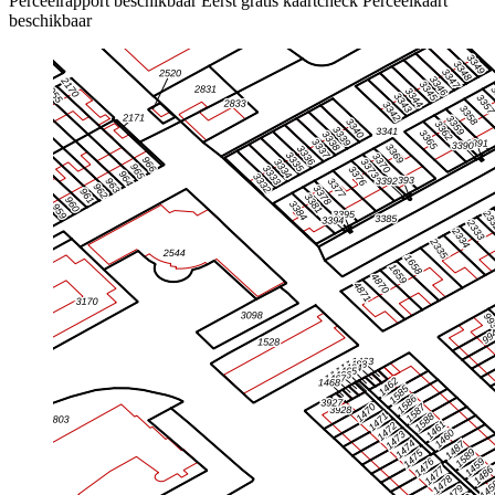
Perceelrapport beschikbaar
Eerst gratis kaartcheck
Perceelkaart
beschikbaar