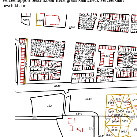
Perceelrapport beschikbaar
Eerst gratis kaartcheck
Perceelkaart
beschikbaar