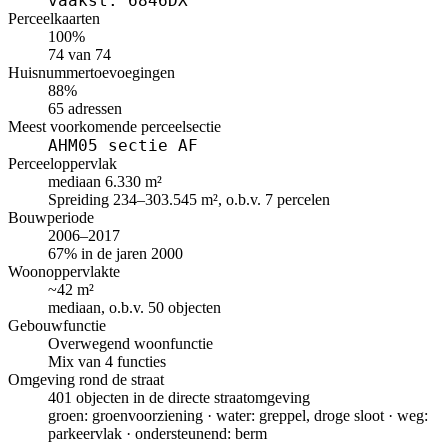
vaakst: 6846DX
Perceelkaarten
100%
74 van 74
Huisnummertoevoegingen
88%
65 adressen
Meest voorkomende perceelsectie
AHM05 sectie AF
Perceeloppervlak
mediaan 6.330 m²
Spreiding 234–303.545 m², o.b.v. 7 percelen
Bouwperiode
2006–2017
67% in de jaren 2000
Woonoppervlakte
~42 m²
mediaan, o.b.v. 50 objecten
Gebouwfunctie
Overwegend woonfunctie
Mix van 4 functies
Omgeving rond de straat
401 objecten in de directe straatomgeving
groen: groenvoorziening · water: greppel, droge sloot · weg:
parkeervlak · ondersteunend: berm