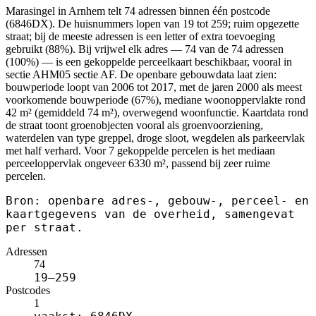
Marasingel in Arnhem telt 74 adressen binnen één postcode
(6846DX). De huisnummers lopen van 19 tot 259; ruim opgezette
straat; bij de meeste adressen is een letter of extra toevoeging
gebruikt (88%). Bij vrijwel elk adres — 74 van de 74 adressen
(100%) — is een gekoppelde perceelkaart beschikbaar, vooral in
sectie AHM05 sectie AF. De openbare gebouwdata laat zien:
bouwperiode loopt van 2006 tot 2017, met de jaren 2000 als meest
voorkomende bouwperiode (67%), mediane woonoppervlakte rond
42 m² (gemiddeld 74 m²), overwegend woonfunctie. Kaartdata rond
de straat toont groenobjecten vooral als groenvoorziening,
waterdelen van type greppel, droge sloot, wegdelen als parkeervlak
met half verhard. Voor 7 gekoppelde percelen is het mediaan
perceeloppervlak ongeveer 6330 m², passend bij zeer ruime
percelen.
Bron: openbare adres-, gebouw-, perceel- en
kaartgegevens van de overheid, samengevat
per straat.
Adressen
74
19–259
Postcodes
1