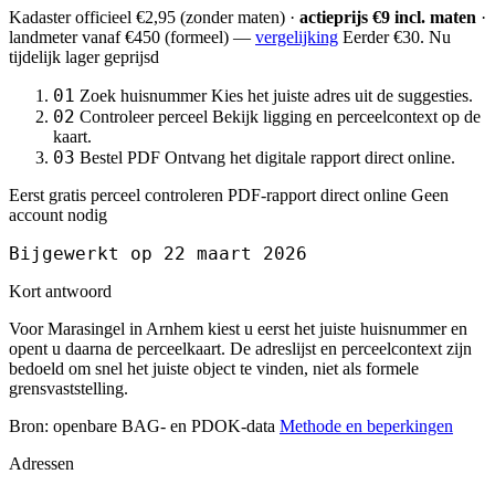
Kadaster officieel
€2,95
(zonder maten) ·
actieprijs €9 incl. maten
·
landmeter
vanaf €450
(formeel) —
vergelijking
Eerder €30. Nu
tijdelijk lager geprijsd
01
Zoek huisnummer
Kies het juiste adres uit de suggesties.
02
Controleer perceel
Bekijk ligging en perceelcontext op de
kaart.
03
Bestel PDF
Ontvang het digitale rapport direct online.
Eerst gratis perceel controleren
PDF-rapport direct online
Geen
account nodig
Bijgewerkt op 22 maart 2026
Kort antwoord
Voor Marasingel in Arnhem kiest u eerst het juiste huisnummer en
opent u daarna de perceelkaart. De adreslijst en perceelcontext zijn
bedoeld om snel het juiste object te vinden, niet als formele
grensvaststelling.
Bron: openbare BAG- en PDOK-data
Methode en beperkingen
Adressen