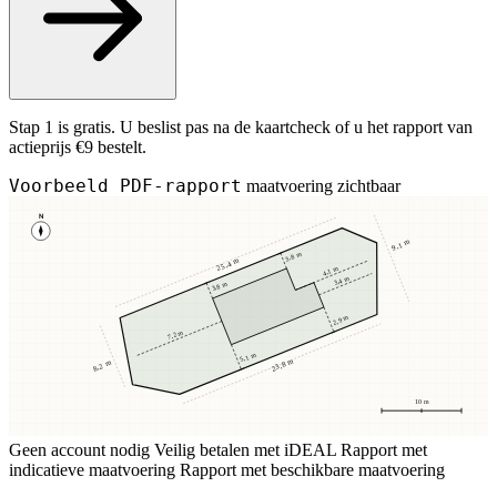
Stap 1 is gratis. U beslist pas na de kaartcheck of u het rapport van
actieprijs €9 bestelt.
Voorbeeld PDF-rapport
maatvoering zichtbaar
N
9,1 m
3,8 m
25,4 m
4,1 m
3,4 m
3,8 m
2,9 m
7,2 m
5,1 m
23,8 m
8,2 m
10 m
Geen account nodig
Veilig betalen met iDEAL
Rapport met
indicatieve maatvoering
Rapport met beschikbare maatvoering