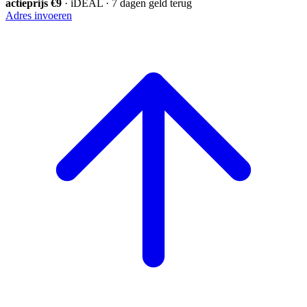
actieprijs €9
· iDEAL · 7 dagen geld terug
Adres invoeren