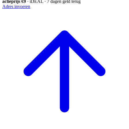
actieprijs €9
· iDEAL · 7 dagen geld terug
Adres invoeren