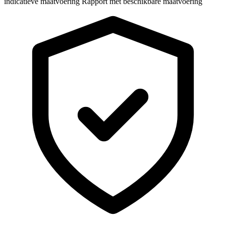
indicatieve maatvoering
Rapport met beschikbare maatvoering