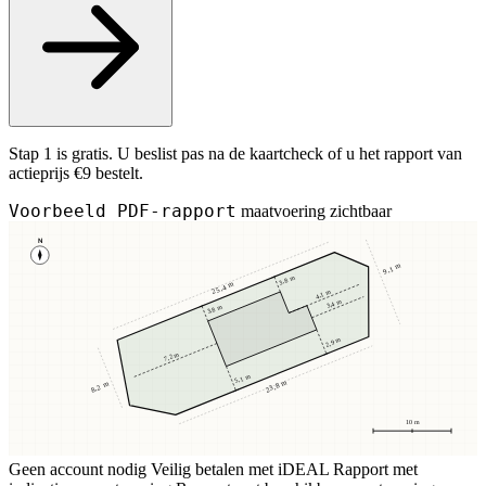
Stap 1 is gratis. U beslist pas na de kaartcheck of u het rapport van
actieprijs €9 bestelt.
Voorbeeld PDF-rapport
maatvoering zichtbaar
N
9,1 m
3,8 m
25,4 m
4,1 m
3,4 m
3,8 m
2,9 m
7,2 m
5,1 m
23,8 m
8,2 m
10 m
Geen account nodig
Veilig betalen met iDEAL
Rapport met