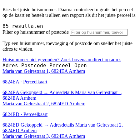
Kies het juiste huisnummer. Daarna controleert u gratis het perceel
op de kaart en bestelt u alleen een rapport als dit het juiste perceel is.
85 resultaten
Filter op huisnummer of postcode
Typ een huisnummer, toevoeging of postcode om sneller het juiste
adres te vinden.
Huisnummer niet gevonden? Zoek bovenaan direct op adres
Adres
Postcode
Perceel
Open
Maria van Gelrestraat 1, 6824EA Arnhem
6824EA · Perceelkaart
6824EA
Gekoppeld
→
Adresdetails Maria van Gelrestraat 1,
6824EA Arnhem
Maria van Gelrestraat 2, 6824ED Arnhem
6824ED · Perceelkaart
6824ED
Gekoppeld
→
Adresdetails Maria van Gelrestraat 2,
6824ED Arnhem
Maria van Gelrestraat 3, 6824EA Arnhem