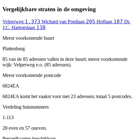
Vergelijkbare straten in de omgeving
1.373
205
187
Velperweg
Wichard van Pontlaan
Hoflaan
Dr.
138
J.C. Hartogslaan
Meest voorkomende buurt
Plattenburg
85 van de 85 adressen vallen in deze buurt; meest voorkomende
wijk: Velperweg e.o. (85 adressen).
Meest voorkomende postcode
6824EA
6824EA komt het vaakst voor met 23 adressen; totaal 5 postcodes.
Verdeling huisnummers
1-113
28 even en 57 oneven.
Perceelkaarten beschikbaar