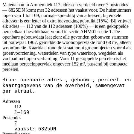
Matenalaan in Arnhem telt 112 adressen verdeeld over 7 postcodes
— 6825DN komt met 32 adressen het vaakst voor. De huisnummers
lopen van 1 tot 169; normale spreiding van adressen; bij enkele
adressen is een letter of extra toevoeging gebruikt (15%). Bij vrijwel
elk adres — 112 van de 112 adressen (100%) — is een gekoppelde
perceelkaart beschikbaar, vooral in sectie AHM01 sectie T. De
openbare gebouwdata laat zien: alle gevonden gebouwen stammen
uit bouwjaar 1967, gemiddelde woonoppervlakte rond 68 m², alleen
woonfunctie. Kaartdata rond de straat toont groenobjecten vooral als
groenvoorziening, waterdelen van type waterloop, wegdelen als
voetpad met open verharding. Voor 11 gekoppelde percelen is het
mediaan perceeloppervlak ongeveer 152 m², passend bij compacte
percelen.
Bron: openbare adres-, gebouw-, perceel- en
kaartgegevens van de overheid, samengevat
per straat.
Adressen
112
1–169
Postcodes
7
vaakst: 6825DN