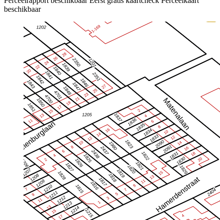
Perceelrapport beschikbaar
Eerst gratis kaartcheck
Perceelkaart
beschikbaar