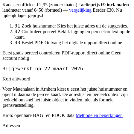
Kadaster officieel
€2,95
(zonder maten) ·
actieprijs €9 incl. maten
·
landmeter
vanaf €450
(formeel) —
vergelijking
Eerder €30. Nu
tijdelijk lager geprijsd
01
Zoek huisnummer
Kies het juiste adres uit de suggesties.
02
Controleer perceel
Bekijk ligging en perceelcontext op de
kaart.
03
Bestel PDF
Ontvang het digitale rapport direct online.
Eerst gratis perceel controleren
PDF-rapport direct online
Geen
account nodig
Bijgewerkt op 22 maart 2026
Kort antwoord
Voor Matenalaan in Arnhem kiest u eerst het juiste huisnummer en
opent u daarna de perceelkaart. De adreslijst en perceelcontext zijn
bedoeld om snel het juiste object te vinden, niet als formele
grensvaststelling.
Bron: openbare BAG- en PDOK-data
Methode en beperkingen
Adressen