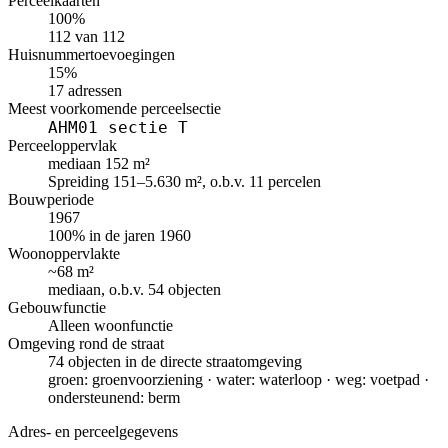
Perceelkaarten
100%
112 van 112
Huisnummertoevoegingen
15%
17 adressen
Meest voorkomende perceelsectie
AHM01 sectie T
Perceeloppervlak
mediaan 152 m²
Spreiding 151–5.630 m², o.b.v. 11 percelen
Bouwperiode
1967
100% in de jaren 1960
Woonoppervlakte
~68 m²
mediaan, o.b.v. 54 objecten
Gebouwfunctie
Alleen woonfunctie
Omgeving rond de straat
74 objecten in de directe straatomgeving
groen: groenvoorziening · water: waterloop · weg: voetpad ·
ondersteunend: berm
Adres- en perceelgegevens