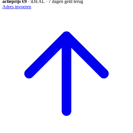
actieprijs €9
· iDEAL · 7 dagen geld terug
Adres invoeren