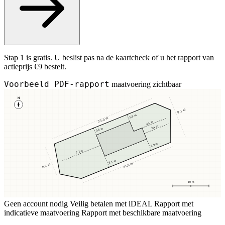
Stap 1 is gratis. U beslist pas na de kaartcheck of u het rapport van
actieprijs €9 bestelt.
Voorbeeld PDF-rapport
maatvoering zichtbaar
N
9,1 m
3,8 m
25,4 m
4,1 m
3,4 m
3,8 m
2,9 m
7,2 m
5,1 m
23,8 m
8,2 m
10 m
Geen account nodig
Veilig betalen met iDEAL
Rapport met
indicatieve maatvoering
Rapport met beschikbare maatvoering