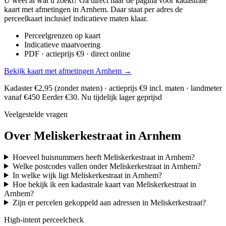
U weet al wat u zoekt? Ga direct naar de pagina voor kadastrale
kaart met afmetingen in Arnhem. Daar staat per adres de
perceelkaart inclusief indicatieve maten klaar.
Perceelgrenzen op kaart
Indicatieve maatvoering
PDF · actieprijs €9 · direct online
Bekijk kaart met afmetingen Arnhem →
Kadaster €2,95 (zonder maten) · actieprijs €9 incl. maten · landmeter
vanaf €450
Eerder €30. Nu tijdelijk lager geprijsd
Veelgestelde vragen
Over Meliskerkestraat in Arnhem
Hoeveel huisnummers heeft Meliskerkestraat in Arnhem?
Welke postcodes vallen onder Meliskerkestraat in Arnhem?
In welke wijk ligt Meliskerkestraat in Arnhem?
Hoe bekijk ik een kadastrale kaart van Meliskerkestraat in
Arnhem?
Zijn er percelen gekoppeld aan adressen in Meliskerkestraat?
High-intent perceelcheck