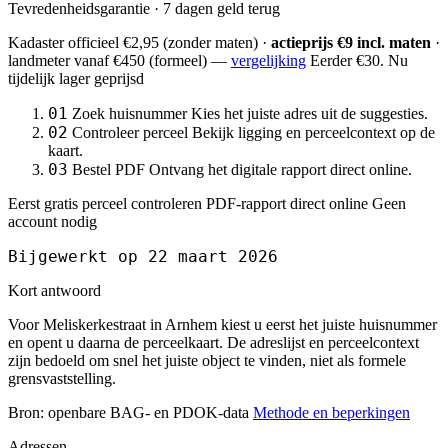
Tevredenheidsgarantie · 7 dagen geld terug
Kadaster officieel
€2,95
(zonder maten) ·
actieprijs €9 incl. maten
·
landmeter
vanaf €450
(formeel) —
vergelijking
Eerder €30. Nu
tijdelijk lager geprijsd
01
Zoek huisnummer
Kies het juiste adres uit de suggesties.
02
Controleer perceel
Bekijk ligging en perceelcontext op de
kaart.
03
Bestel PDF
Ontvang het digitale rapport direct online.
Eerst gratis perceel controleren
PDF-rapport direct online
Geen
account nodig
Bijgewerkt op 22 maart 2026
Kort antwoord
Voor Meliskerkestraat in Arnhem kiest u eerst het juiste huisnummer
en opent u daarna de perceelkaart. De adreslijst en perceelcontext
zijn bedoeld om snel het juiste object te vinden, niet als formele
grensvaststelling.
Bron: openbare BAG- en PDOK-data
Methode en beperkingen
Adressen