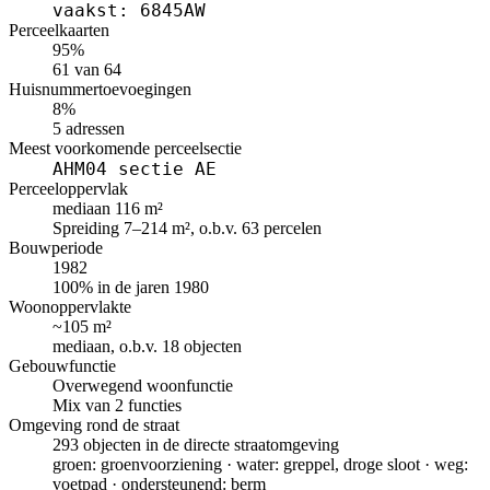
vaakst: 6845AW
Perceelkaarten
95%
61 van 64
Huisnummertoevoegingen
8%
5 adressen
Meest voorkomende perceelsectie
AHM04 sectie AE
Perceeloppervlak
mediaan 116 m²
Spreiding 7–214 m², o.b.v. 63 percelen
Bouwperiode
1982
100% in de jaren 1980
Woonoppervlakte
~105 m²
mediaan, o.b.v. 18 objecten
Gebouwfunctie
Overwegend woonfunctie
Mix van 2 functies
Omgeving rond de straat
293 objecten in de directe straatomgeving
groen: groenvoorziening · water: greppel, droge sloot · weg:
voetpad · ondersteunend: berm