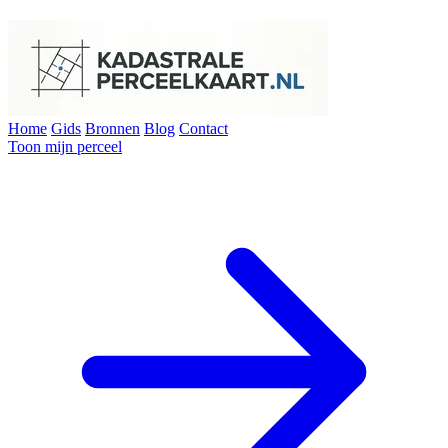
Home
Gids
Bronnen
Blog
Contact
Toon mijn perceel