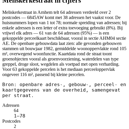
Meliskerkestraat in cijfers
Meliskerkestraat in Arnhem telt 64 adressen verdeeld over 2
postcodes — 6845AW komt met 38 adressen het vaakst voor. De
huisnummers lopen van 1 tot 78; normale spreiding van adressen; bij
enkele adressen is een letter of extra toevoeging gebruikt (8%). Bij
vrijwel elk adres — 61 van de 64 adressen (95%) — is een
gekoppelde perceelkaart beschikbaar, vooral in sectie AHM04 sectie
AE. De openbare gebouwdata laat zien: alle gevonden gebouwen
stammen uit bouwjaar 1982, gemiddelde woonoppervlakte rond 105
m², overwegend woonfunctie. Kaartdata rond de straat toont
groenobjecten vooral als groenvoorziening, waterdelen van type
greppel, droge sloot, wegdelen als voetpad met open verharding.
Voor 63 gekoppelde percelen is het mediaan perceeloppervlak
ongeveer 116 m², passend bij kleine percelen.
Bron: openbare adres-, gebouw-, perceel- en
kaartgegevens van de overheid, samengevat
per straat.
Adressen
64
1–78
Postcodes
2