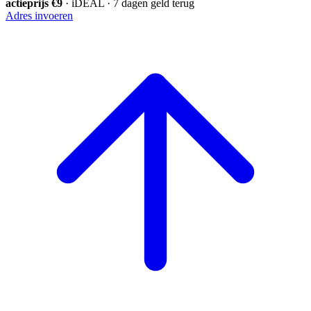
actieprijs €9
· iDEAL · 7 dagen geld terug
Adres invoeren