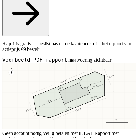
Stap 1 is gratis. U beslist pas na de kaartcheck of u het rapport van
actieprijs €9 bestelt.
Voorbeeld PDF-rapport
maatvoering zichtbaar
N
9,1 m
3,8 m
25,4 m
4,1 m
3,4 m
3,8 m
2,9 m
7,2 m
5,1 m
23,8 m
8,2 m
10 m
Geen account nodig
Veilig betalen met iDEAL
Rapport met