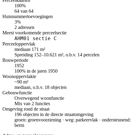
Perceelkaarten
100%
64 van 64
Huisnummertoevoegingen
3%
2 adressen
Meest voorkomende perceelsectie
AHM01 sectie C
Perceeloppervlak
mediaan 171 m²
Spreiding 152–10.621 m², o.b.v. 14 percelen
Bouwperiode
1952
100% in de jaren 1950
Woonoppervlakte
~90 m²
mediaan, o.b.v. 18 objecten
Gebouwfunctie
Overwegend woonfunctie
Mix van 2 functies
Omgeving rond de straat
196 objecten in de directe straatomgeving
groen: groenvoorziening · weg: parkeervlak · ondersteunend:
berm