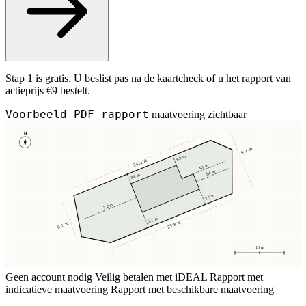
Stap 1 is gratis. U beslist pas na de kaartcheck of u het rapport van
actieprijs €9 bestelt.
Voorbeeld PDF-rapport
maatvoering zichtbaar
N
9,1 m
3,8 m
25,4 m
4,1 m
3,4 m
3,8 m
2,9 m
7,2 m
5,1 m
23,8 m
8,2 m
10 m
Geen account nodig
Veilig betalen met iDEAL
Rapport met
indicatieve maatvoering
Rapport met beschikbare maatvoering