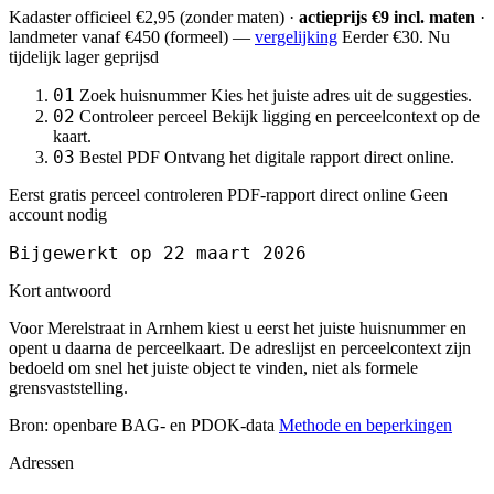
Kadaster officieel
€2,95
(zonder maten) ·
actieprijs €9 incl. maten
·
landmeter
vanaf €450
(formeel) —
vergelijking
Eerder €30. Nu
tijdelijk lager geprijsd
01
Zoek huisnummer
Kies het juiste adres uit de suggesties.
02
Controleer perceel
Bekijk ligging en perceelcontext op de
kaart.
03
Bestel PDF
Ontvang het digitale rapport direct online.
Eerst gratis perceel controleren
PDF-rapport direct online
Geen
account nodig
Bijgewerkt op 22 maart 2026
Kort antwoord
Voor Merelstraat in Arnhem kiest u eerst het juiste huisnummer en
opent u daarna de perceelkaart. De adreslijst en perceelcontext zijn
bedoeld om snel het juiste object te vinden, niet als formele
grensvaststelling.
Bron: openbare BAG- en PDOK-data
Methode en beperkingen
Adressen