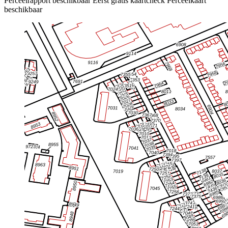
Perceelrapport beschikbaar
Eerst gratis kaartcheck
Perceelkaart
beschikbaar