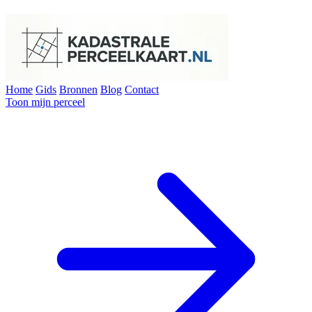
Home
Gids
Bronnen
Blog
Contact
Toon mijn perceel