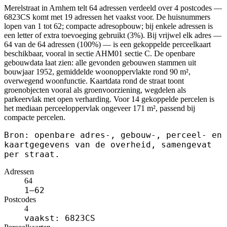
Merelstraat in Arnhem telt 64 adressen verdeeld over 4 postcodes —
6823CS komt met 19 adressen het vaakst voor. De huisnummers
lopen van 1 tot 62; compacte adresopbouw; bij enkele adressen is
een letter of extra toevoeging gebruikt (3%). Bij vrijwel elk adres —
64 van de 64 adressen (100%) — is een gekoppelde perceelkaart
beschikbaar, vooral in sectie AHM01 sectie C. De openbare
gebouwdata laat zien: alle gevonden gebouwen stammen uit
bouwjaar 1952, gemiddelde woonoppervlakte rond 90 m²,
overwegend woonfunctie. Kaartdata rond de straat toont
groenobjecten vooral als groenvoorziening, wegdelen als
parkeervlak met open verharding. Voor 14 gekoppelde percelen is
het mediaan perceeloppervlak ongeveer 171 m², passend bij
compacte percelen.
Bron: openbare adres-, gebouw-, perceel- en
kaartgegevens van de overheid, samengevat
per straat.
Adressen
64
1–62
Postcodes
4
vaakst: 6823CS