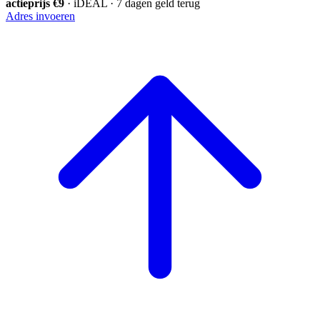
actieprijs €9
· iDEAL · 7 dagen geld terug
Adres invoeren