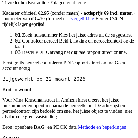
Tevredenheidsgarantie · 7 dagen geld terug
Kadaster officieel
€2,95
(zonder maten) ·
actieprijs €9 incl. maten
·
landmeter
vanaf €450
(formeel) —
vergelijking
Eerder €30. Nu
tijdelijk lager geprijsd
01
Zoek huisnummer
Kies het juiste adres uit de suggesties.
02
Controleer perceel
Bekijk ligging en perceelcontext op de
kaart.
03
Bestel PDF
Ontvang het digitale rapport direct online.
Eerst gratis perceel controleren
PDF-rapport direct online
Geen
account nodig
Bijgewerkt op 22 maart 2026
Kort antwoord
Voor Mina Krusemanstraat in Arnhem kiest u eerst het juiste
huisnummer en opent u daarna de perceelkaart. De adreslijst en
perceelcontext zijn bedoeld om snel het juiste object te vinden, niet
als formele grensvaststelling.
Bron: openbare BAG- en PDOK-data
Methode en beperkingen
Adressen