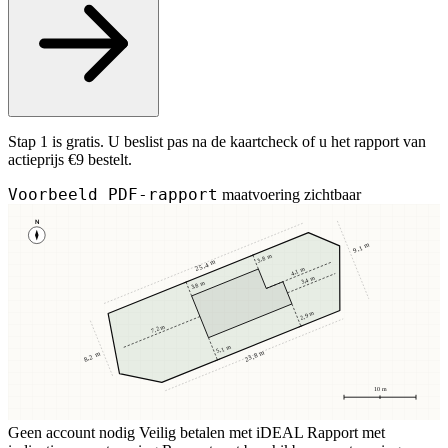
Stap 1 is gratis. U beslist pas na de kaartcheck of u het rapport van
actieprijs €9 bestelt.
Voorbeeld PDF-rapport
maatvoering zichtbaar
N
9,1 m
3,8 m
25,4 m
4,1 m
3,4 m
3,8 m
2,9 m
7,2 m
5,1 m
23,8 m
8,2 m
10 m
Geen account nodig
Veilig betalen met iDEAL
Rapport met