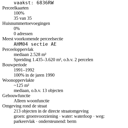
vaakst: 6836RW
Perceelkaarten
100%
35 van 35
Huisnummertoevoegingen
0%
0 adressen
Meest voorkomende perceelsectie
AHM04 sectie AE
Perceeloppervlak
mediaan 2.528 m²
Spreiding 1.435–3.620 m², o.b.v. 2 percelen
Bouwperiode
1991–1992
100% in de jaren 1990
Woonoppervlakte
~125 m²
mediaan, o.b.v. 13 objecten
Gebouwfunctie
Alleen woonfunctie
Omgeving rond de straat
213 objecten in de directe straatomgeving
groen: groenvoorziening · water: waterloop · weg:
parkeervlak · ondersteunend: berm