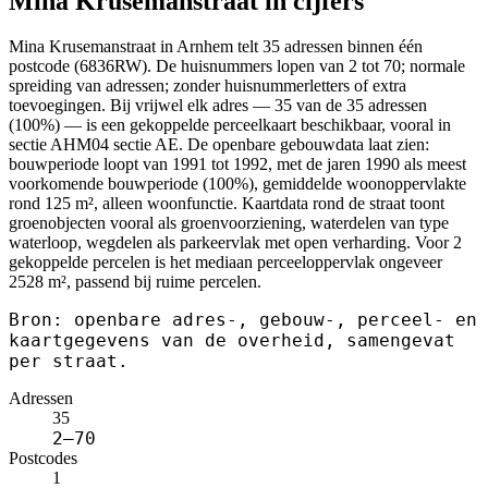
Mina Krusemanstraat in cijfers
Mina Krusemanstraat in Arnhem telt 35 adressen binnen één
postcode (6836RW). De huisnummers lopen van 2 tot 70; normale
spreiding van adressen; zonder huisnummerletters of extra
toevoegingen. Bij vrijwel elk adres — 35 van de 35 adressen
(100%) — is een gekoppelde perceelkaart beschikbaar, vooral in
sectie AHM04 sectie AE. De openbare gebouwdata laat zien:
bouwperiode loopt van 1991 tot 1992, met de jaren 1990 als meest
voorkomende bouwperiode (100%), gemiddelde woonoppervlakte
rond 125 m², alleen woonfunctie. Kaartdata rond de straat toont
groenobjecten vooral als groenvoorziening, waterdelen van type
waterloop, wegdelen als parkeervlak met open verharding. Voor 2
gekoppelde percelen is het mediaan perceeloppervlak ongeveer
2528 m², passend bij ruime percelen.
Bron: openbare adres-, gebouw-, perceel- en
kaartgegevens van de overheid, samengevat
per straat.
Adressen
35
2–70
Postcodes
1