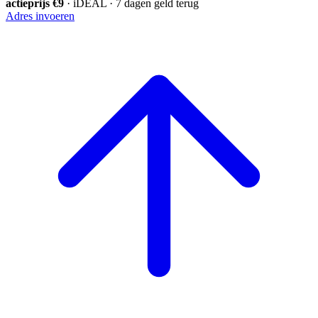
actieprijs €9
· iDEAL · 7 dagen geld terug
Adres invoeren