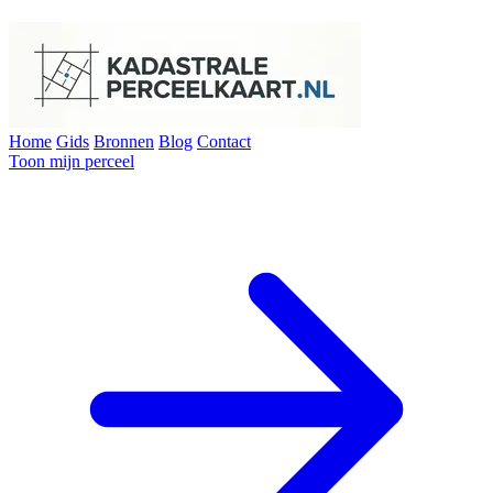
Home
Gids
Bronnen
Blog
Contact
Toon mijn perceel