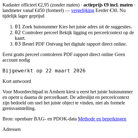
Kadaster officieel
€2,95
(zonder maten) ·
actieprijs €9 incl. maten
·
landmeter
vanaf €450
(formeel) —
vergelijking
Eerder €30. Nu
tijdelijk lager geprijsd
01
Zoek huisnummer
Kies het juiste adres uit de suggesties.
02
Controleer perceel
Bekijk ligging en perceelcontext op de
kaart.
03
Bestel PDF
Ontvang het digitale rapport direct online.
Eerst gratis perceel controleren
PDF-rapport direct online
Geen
account nodig
Bijgewerkt op 22 maart 2026
Kort antwoord
Voor Moordrechtpad in Arnhem kiest u eerst het juiste huisnummer
en opent u daarna de perceelkaart. De adreslijst en perceelcontext
zijn bedoeld om snel het juiste object te vinden, niet als formele
grensvaststelling.
Bron: openbare BAG- en PDOK-data
Methode en beperkingen
Adressen