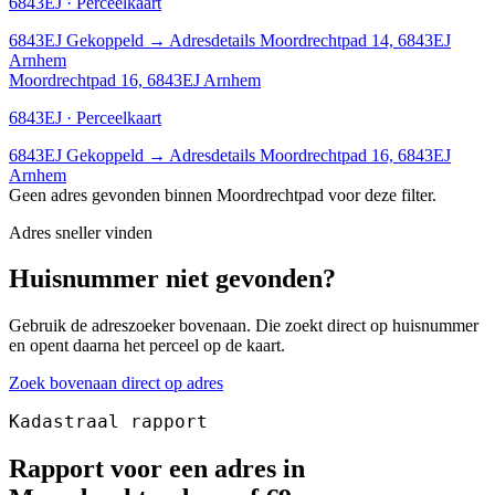
6843EJ · Perceelkaart
6843EJ
Gekoppeld
→
Adresdetails Moordrechtpad 14, 6843EJ
Arnhem
Moordrechtpad 16, 6843EJ Arnhem
6843EJ · Perceelkaart
6843EJ
Gekoppeld
→
Adresdetails Moordrechtpad 16, 6843EJ
Arnhem
Geen adres gevonden binnen Moordrechtpad voor deze filter.
Adres sneller vinden
Huisnummer niet gevonden?
Gebruik de adreszoeker bovenaan. Die zoekt direct op huisnummer
en opent daarna het perceel op de kaart.
Zoek bovenaan direct op adres
Kadastraal rapport
Rapport voor een adres in