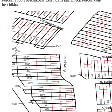
Perceelrapport beschikbaar
Eerst gratis kaartcheck
Perceelkaart
beschikbaar