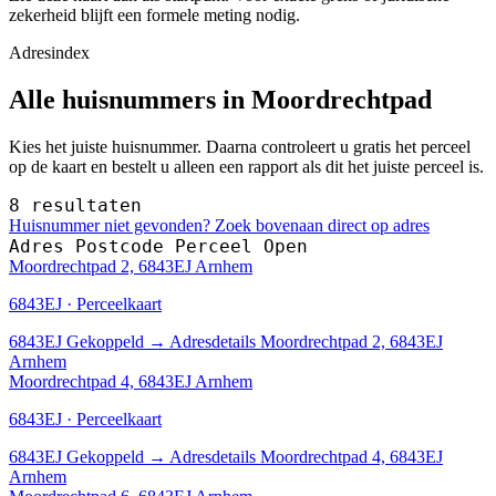
zekerheid blijft een formele meting nodig.
Adresindex
Alle huisnummers in Moordrechtpad
Kies het juiste huisnummer. Daarna controleert u gratis het perceel
op de kaart en bestelt u alleen een rapport als dit het juiste perceel is.
8 resultaten
Huisnummer niet gevonden? Zoek bovenaan direct op adres
Adres
Postcode
Perceel
Open
Moordrechtpad 2, 6843EJ Arnhem
6843EJ · Perceelkaart
6843EJ
Gekoppeld
→
Adresdetails Moordrechtpad 2, 6843EJ
Arnhem
Moordrechtpad 4, 6843EJ Arnhem
6843EJ · Perceelkaart
6843EJ
Gekoppeld
→
Adresdetails Moordrechtpad 4, 6843EJ
Arnhem