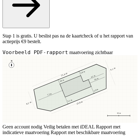
Stap 1 is gratis. U beslist pas na de kaartcheck of u het rapport van
actieprijs €9 bestelt.
Voorbeeld PDF-rapport
maatvoering zichtbaar
N
9,1 m
3,8 m
25,4 m
4,1 m
3,4 m
3,8 m
2,9 m
7,2 m
5,1 m
23,8 m
8,2 m
10 m
Geen account nodig
Veilig betalen met iDEAL
Rapport met
indicatieve maatvoering
Rapport met beschikbare maatvoering