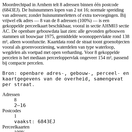
Moordrechtpad in Arnhem telt 8 adressen binnen één postcode
(6843EJ). De huisnummers lopen van 2 tot 16; normale spreiding
van adressen; zonder huisnummerletters of extra toevoegingen. Bij
vrijwel elk adres — 8 van de 8 adressen (100%) — is een
gekoppelde perceelkaart beschikbaar, vooral in sectie AHM03 sectie
AC. De openbare gebouwdata laat zien: alle gevonden gebouwen
stammen uit bouwjaar 1975, gemiddelde woonoppervlakte rond 138
m², alleen woonfunctie. Kaartdata rond de straat toont groenobjecten
vooral als groenvoorziening, waterdelen van type waterloop,
wegdelen als voetpad met open verharding. Voor 8 gekoppelde
percelen is het mediaan perceeloppervlak ongeveer 154 m², passend
bij compacte percelen.
Bron: openbare adres-, gebouw-, perceel- en
kaartgegevens van de overheid, samengevat
per straat.
Adressen
8
2–16
Postcodes
1
vaakst: 6843EJ
Perceelkaarten