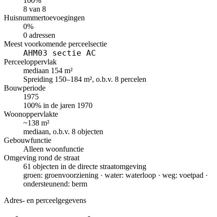
100%
8 van 8
Huisnummertoevoegingen
0%
0 adressen
Meest voorkomende perceelsectie
AHM03 sectie AC
Perceeloppervlak
mediaan 154 m²
Spreiding 150–184 m², o.b.v. 8 percelen
Bouwperiode
1975
100% in de jaren 1970
Woonoppervlakte
~138 m²
mediaan, o.b.v. 8 objecten
Gebouwfunctie
Alleen woonfunctie
Omgeving rond de straat
61 objecten in de directe straatomgeving
groen: groenvoorziening · water: waterloop · weg: voetpad ·
ondersteunend: berm
Adres- en perceelgegevens