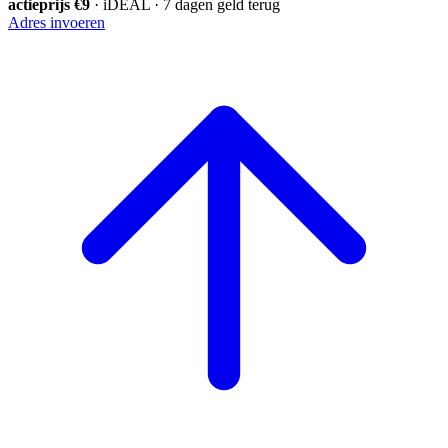
actieprijs €9
· iDEAL · 7 dagen geld terug
Adres invoeren