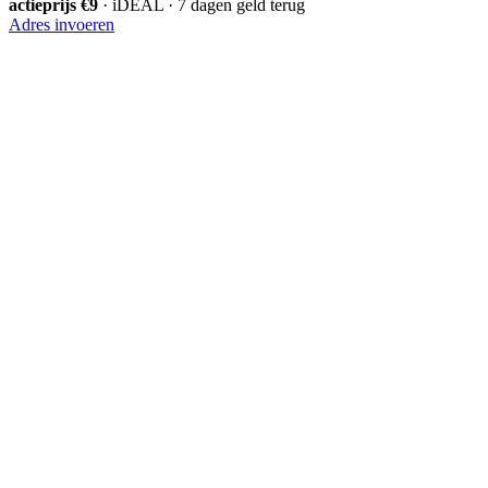
actieprijs €9
· iDEAL · 7 dagen geld terug
Adres invoeren