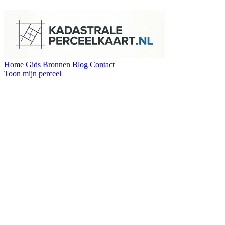
Home
Gids
Bronnen
Blog
Contact
Toon mijn perceel