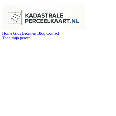
Home
Gids
Bronnen
Blog
Contact
Toon mijn perceel