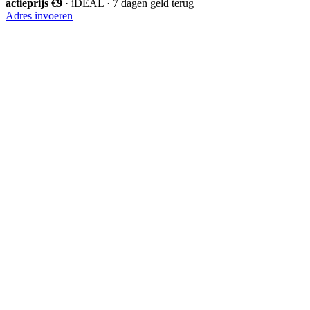
actieprijs €9
· iDEAL · 7 dagen geld terug
Adres invoeren