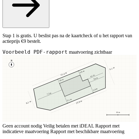
Stap 1 is gratis. U beslist pas na de kaartcheck of u het rapport van
actieprijs €9 bestelt.
Voorbeeld PDF-rapport
maatvoering zichtbaar
N
9,1 m
3,8 m
25,4 m
4,1 m
3,4 m
3,8 m
2,9 m
7,2 m
5,1 m
23,8 m
8,2 m
10 m
Geen account nodig
Veilig betalen met iDEAL
Rapport met
indicatieve maatvoering
Rapport met beschikbare maatvoering