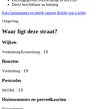
Perceelgegevens overzichtelijk in één PDF
Direct beschikbaar na betaling
Kies huisnummer en bekijk rapport
Bekijk wat u krijgt
Omgeving
Waar ligt deze straat?
Wijken
19
Vredenburg/Kronenburg ·
Buurten
19
Vredenburg ·
Postcodes
19
6835BE ·
Huisnummers en perceelkaarten
Huisnummers