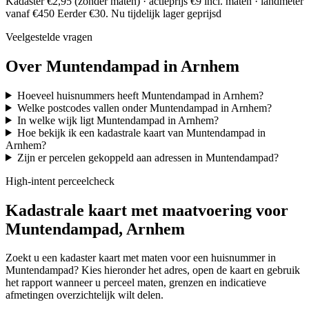
Kadaster €2,95 (zonder maten) · actieprijs €9 incl. maten · landmeter
vanaf €450
Eerder €30. Nu tijdelijk lager geprijsd
Veelgestelde vragen
Over Muntendampad in Arnhem
Hoeveel huisnummers heeft Muntendampad in Arnhem?
Welke postcodes vallen onder Muntendampad in Arnhem?
In welke wijk ligt Muntendampad in Arnhem?
Hoe bekijk ik een kadastrale kaart van Muntendampad in
Arnhem?
Zijn er percelen gekoppeld aan adressen in Muntendampad?
High-intent perceelcheck
Kadastrale kaart met maatvoering voor
Muntendampad, Arnhem
Zoekt u een kadaster kaart met maten voor een huisnummer in
Muntendampad? Kies hieronder het adres, open de kaart en gebruik
het rapport wanneer u perceel maten, grenzen en indicatieve
afmetingen overzichtelijk wilt delen.