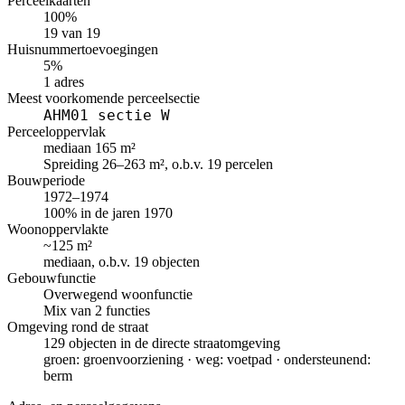
Perceelkaarten
100%
19 van 19
Huisnummertoevoegingen
5%
1 adres
Meest voorkomende perceelsectie
AHM01 sectie W
Perceeloppervlak
mediaan 165 m²
Spreiding 26–263 m², o.b.v. 19 percelen
Bouwperiode
1972–1974
100% in de jaren 1970
Woonoppervlakte
~125 m²
mediaan, o.b.v. 19 objecten
Gebouwfunctie
Overwegend woonfunctie
Mix van 2 functies
Omgeving rond de straat
129 objecten in de directe straatomgeving
groen: groenvoorziening · weg: voetpad · ondersteunend:
berm