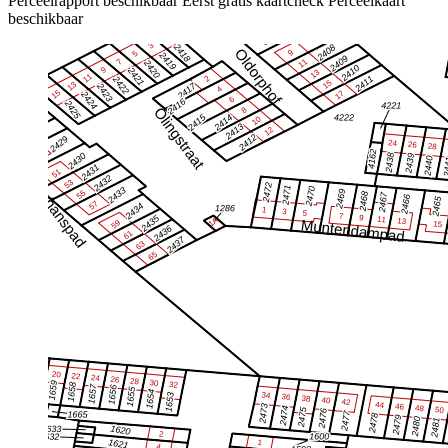
Perceelrapport beschikbaar
Eerst gratis kaartcheck
Perceelkaart
beschikbaar