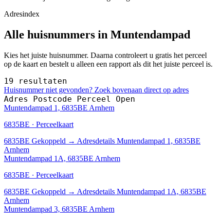
Adresindex
Alle huisnummers in Muntendampad
Kies het juiste huisnummer. Daarna controleert u gratis het perceel
op de kaart en bestelt u alleen een rapport als dit het juiste perceel is.
19 resultaten
Huisnummer niet gevonden? Zoek bovenaan direct op adres
Adres
Postcode
Perceel
Open
Muntendampad 1, 6835BE Arnhem
6835BE · Perceelkaart
6835BE
Gekoppeld
→
Adresdetails Muntendampad 1, 6835BE
Arnhem
Muntendampad 1A, 6835BE Arnhem
6835BE · Perceelkaart
6835BE
Gekoppeld
→
Adresdetails Muntendampad 1A, 6835BE
Arnhem
Muntendampad 3, 6835BE Arnhem