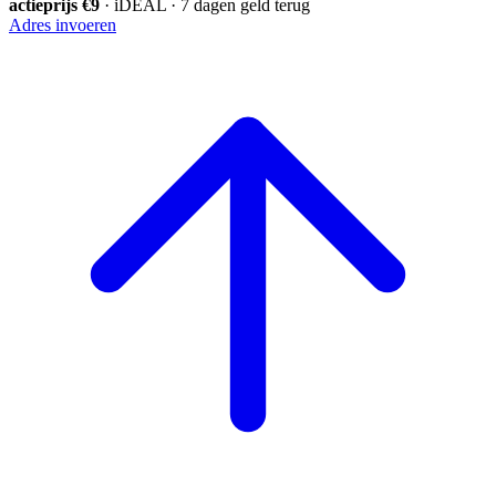
actieprijs €9
· iDEAL · 7 dagen geld terug
Adres invoeren