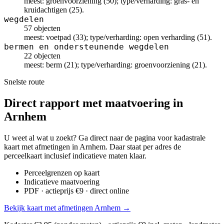
meest: groenvoorziening (50); type/verharding: gras- en
kruidachtigen (25).
wegdelen
57 objecten
meest: voetpad (33); type/verharding: open verharding (51).
bermen en ondersteunende wegdelen
22 objecten
meest: berm (21); type/verharding: groenvoorziening (21).
Snelste route
Direct rapport met maatvoering in
Arnhem
U weet al wat u zoekt? Ga direct naar de pagina voor kadastrale
kaart met afmetingen in Arnhem. Daar staat per adres de
perceelkaart inclusief indicatieve maten klaar.
Perceelgrenzen op kaart
Indicatieve maatvoering
PDF · actieprijs €9 · direct online
Bekijk kaart met afmetingen Arnhem →