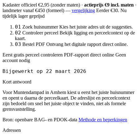
Kadaster officieel
€2,95
(zonder maten) ·
actieprijs €9 incl. maten
·
landmeter
vanaf €450
(formeel) —
vergelijking
Eerder €30. Nu
tijdelijk lager geprijsd
01
Zoek huisnummer
Kies het juiste adres uit de suggesties.
02
Controleer perceel
Bekijk ligging en perceelcontext op de
kaart.
03
Bestel PDF
Ontvang het digitale rapport direct online.
Eerst gratis perceel controleren
PDF-rapport direct online
Geen
account nodig
Bijgewerkt op 22 maart 2026
Kort antwoord
Voor Muntendampad in Arnhem kiest u eerst het juiste huisnummer
en opent u daarna de perceelkaart. De adreslijst en perceelcontext
zijn bedoeld om snel het juiste object te vinden, niet als formele
grensvaststelling.
Bron: openbare BAG- en PDOK-data
Methode en beperkingen
Adressen