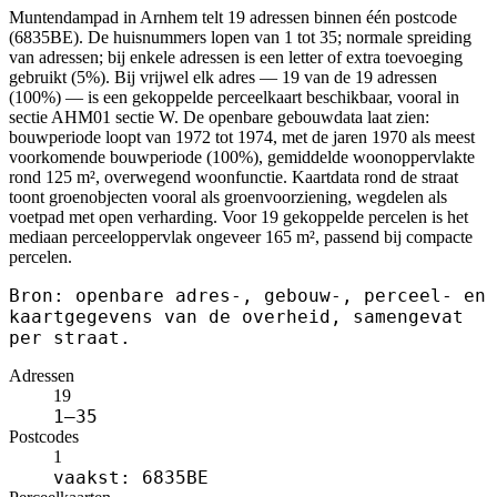
Muntendampad in Arnhem telt 19 adressen binnen één postcode
(6835BE). De huisnummers lopen van 1 tot 35; normale spreiding
van adressen; bij enkele adressen is een letter of extra toevoeging
gebruikt (5%). Bij vrijwel elk adres — 19 van de 19 adressen
(100%) — is een gekoppelde perceelkaart beschikbaar, vooral in
sectie AHM01 sectie W. De openbare gebouwdata laat zien:
bouwperiode loopt van 1972 tot 1974, met de jaren 1970 als meest
voorkomende bouwperiode (100%), gemiddelde woonoppervlakte
rond 125 m², overwegend woonfunctie. Kaartdata rond de straat
toont groenobjecten vooral als groenvoorziening, wegdelen als
voetpad met open verharding. Voor 19 gekoppelde percelen is het
mediaan perceeloppervlak ongeveer 165 m², passend bij compacte
percelen.
Bron: openbare adres-, gebouw-, perceel- en
kaartgegevens van de overheid, samengevat
per straat.
Adressen
19
1–35
Postcodes
1
vaakst: 6835BE