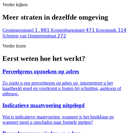
Verder kijken
Meer straten in dezelfde omgeving
1.001
471
314
Groningensingel
Kronenburgsingel
Kroonpark
272
Schepen van Ommerenstraat
Verder lezen
Eerst weten hoe het werkt?
Perceelgrens opzoeken op adres
Zo zoekt u een perceelgrens op adres op, interpreteert u het
kaartbeeld goed en voorkomt u fouten bij schutting, aankoop of
uitbouw.
Indicatieve maatvoering uitgelegd
Wat is indicatieve maatvoering, wanneer is het bruikbaar en
wanneer moet u opschalen naar formele meting?