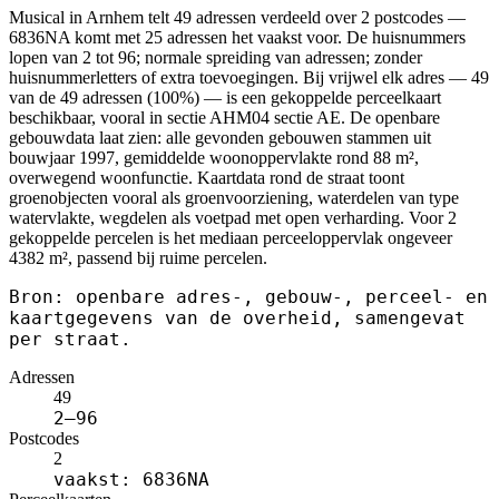
Musical in Arnhem telt 49 adressen verdeeld over 2 postcodes —
6836NA komt met 25 adressen het vaakst voor. De huisnummers
lopen van 2 tot 96; normale spreiding van adressen; zonder
huisnummerletters of extra toevoegingen. Bij vrijwel elk adres — 49
van de 49 adressen (100%) — is een gekoppelde perceelkaart
beschikbaar, vooral in sectie AHM04 sectie AE. De openbare
gebouwdata laat zien: alle gevonden gebouwen stammen uit
bouwjaar 1997, gemiddelde woonoppervlakte rond 88 m²,
overwegend woonfunctie. Kaartdata rond de straat toont
groenobjecten vooral als groenvoorziening, waterdelen van type
watervlakte, wegdelen als voetpad met open verharding. Voor 2
gekoppelde percelen is het mediaan perceeloppervlak ongeveer
4382 m², passend bij ruime percelen.
Bron: openbare adres-, gebouw-, perceel- en
kaartgegevens van de overheid, samengevat
per straat.
Adressen
49
2–96
Postcodes
2
vaakst: 6836NA