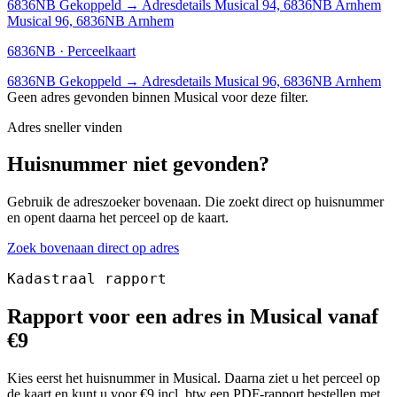
6836NB
Gekoppeld
→
Adresdetails Musical 94, 6836NB Arnhem
Musical 96, 6836NB Arnhem
6836NB · Perceelkaart
6836NB
Gekoppeld
→
Adresdetails Musical 96, 6836NB Arnhem
Geen adres gevonden binnen Musical voor deze filter.
Adres sneller vinden
Huisnummer niet gevonden?
Gebruik de adreszoeker bovenaan. Die zoekt direct op huisnummer
en opent daarna het perceel op de kaart.
Zoek bovenaan direct op adres
Kadastraal rapport
Rapport voor een adres in Musical vanaf
€9
Kies eerst het huisnummer in Musical. Daarna ziet u het perceel op
de kaart en kunt u voor €9 incl. btw een PDF-rapport bestellen met