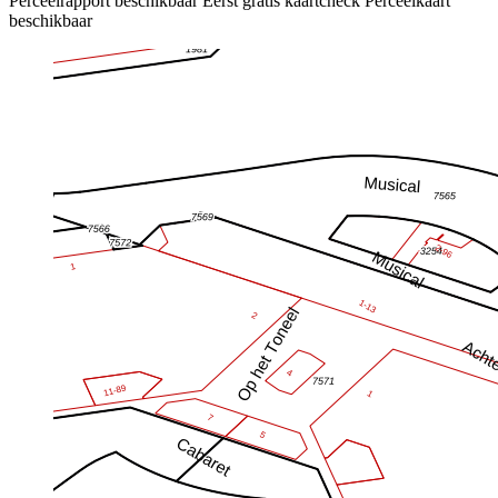
Perceelrapport beschikbaar
Eerst gratis kaartcheck
Perceelkaart
beschikbaar