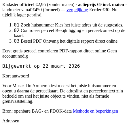
Kadaster officieel
€2,95
(zonder maten) ·
actieprijs €9 incl. maten
·
landmeter
vanaf €450
(formeel) —
vergelijking
Eerder €30. Nu
tijdelijk lager geprijsd
01
Zoek huisnummer
Kies het juiste adres uit de suggesties.
02
Controleer perceel
Bekijk ligging en perceelcontext op de
kaart.
03
Bestel PDF
Ontvang het digitale rapport direct online.
Eerst gratis perceel controleren
PDF-rapport direct online
Geen
account nodig
Bijgewerkt op 22 maart 2026
Kort antwoord
Voor Musical in Arnhem kiest u eerst het juiste huisnummer en
opent u daarna de perceelkaart. De adreslijst en perceelcontext zijn
bedoeld om snel het juiste object te vinden, niet als formele
grensvaststelling.
Bron: openbare BAG- en PDOK-data
Methode en beperkingen
Adressen