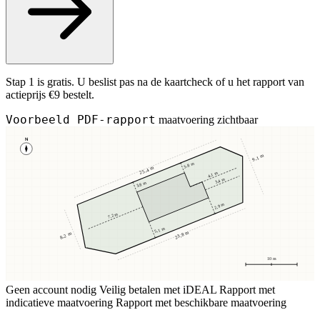
Stap 1 is gratis. U beslist pas na de kaartcheck of u het rapport van
actieprijs €9 bestelt.
Voorbeeld PDF-rapport
maatvoering zichtbaar
N
9,1 m
3,8 m
25,4 m
4,1 m
3,4 m
3,8 m
2,9 m
7,2 m
5,1 m
23,8 m
8,2 m
10 m
Geen account nodig
Veilig betalen met iDEAL
Rapport met
indicatieve maatvoering
Rapport met beschikbare maatvoering