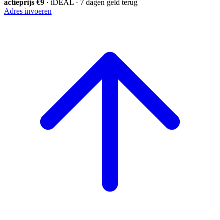
actieprijs €9
· iDEAL · 7 dagen geld terug
Adres invoeren