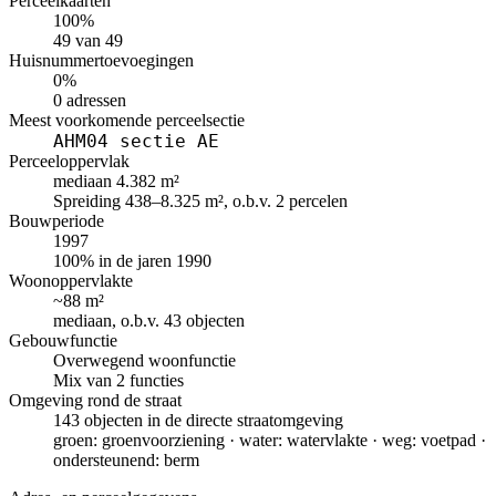
Perceelkaarten
100%
49 van 49
Huisnummertoevoegingen
0%
0 adressen
Meest voorkomende perceelsectie
AHM04 sectie AE
Perceeloppervlak
mediaan 4.382 m²
Spreiding 438–8.325 m², o.b.v. 2 percelen
Bouwperiode
1997
100% in de jaren 1990
Woonoppervlakte
~88 m²
mediaan, o.b.v. 43 objecten
Gebouwfunctie
Overwegend woonfunctie
Mix van 2 functies
Omgeving rond de straat
143 objecten in de directe straatomgeving
groen: groenvoorziening · water: watervlakte · weg: voetpad ·
ondersteunend: berm