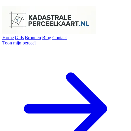
Home
Gids
Bronnen
Blog
Contact
Toon mijn perceel