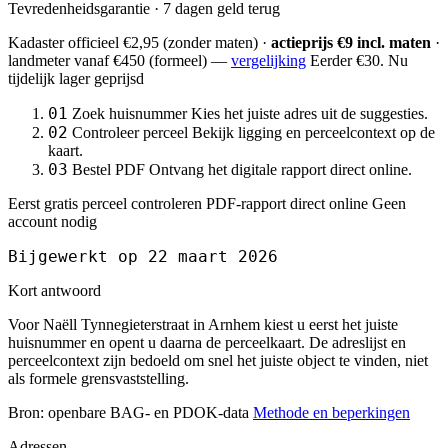
Tevredenheidsgarantie · 7 dagen geld terug
Kadaster officieel
€2,95
(zonder maten) ·
actieprijs €9 incl. maten
·
landmeter
vanaf €450
(formeel) —
vergelijking
Eerder €30. Nu
tijdelijk lager geprijsd
01
Zoek huisnummer
Kies het juiste adres uit de suggesties.
02
Controleer perceel
Bekijk ligging en perceelcontext op de
kaart.
03
Bestel PDF
Ontvang het digitale rapport direct online.
Eerst gratis perceel controleren
PDF-rapport direct online
Geen
account nodig
Bijgewerkt op 22 maart 2026
Kort antwoord
Voor Naëll Tynnegieterstraat in Arnhem kiest u eerst het juiste
huisnummer en opent u daarna de perceelkaart. De adreslijst en
perceelcontext zijn bedoeld om snel het juiste object te vinden, niet
als formele grensvaststelling.
Bron: openbare BAG- en PDOK-data
Methode en beperkingen
Adressen