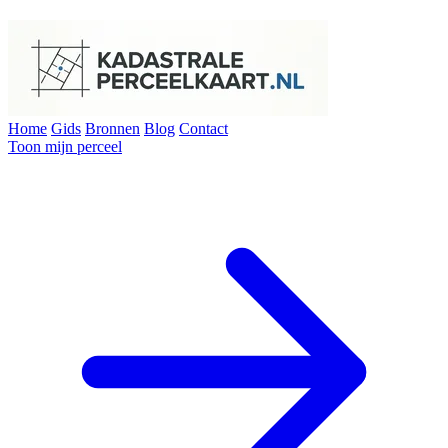
Home
Gids
Bronnen
Blog
Contact
Toon mijn perceel