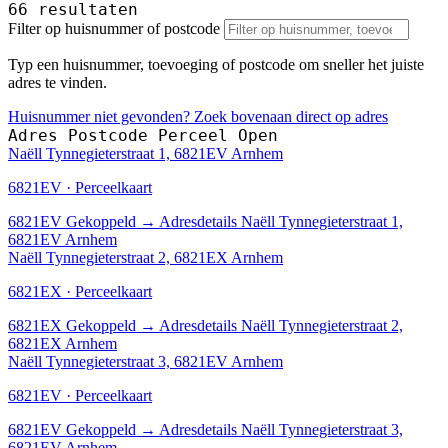
66 resultaten
Filter op huisnummer of postcode
Typ een huisnummer, toevoeging of postcode om sneller het juiste
adres te vinden.
Huisnummer niet gevonden? Zoek bovenaan direct op adres
Adres
Postcode
Perceel
Open
Naëll Tynnegieterstraat 1, 6821EV Arnhem
6821EV · Perceelkaart
6821EV
Gekoppeld
→
Adresdetails Naëll Tynnegieterstraat 1,
6821EV Arnhem
Naëll Tynnegieterstraat 2, 6821EX Arnhem
6821EX · Perceelkaart
6821EX
Gekoppeld
→
Adresdetails Naëll Tynnegieterstraat 2,
6821EX Arnhem
Naëll Tynnegieterstraat 3, 6821EV Arnhem
6821EV · Perceelkaart
6821EV
Gekoppeld
→
Adresdetails Naëll Tynnegieterstraat 3,
6821EV Arnhem