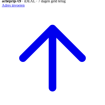
actieprijs €9
· iDEAL · 7 dagen geld terug
Adres invoeren