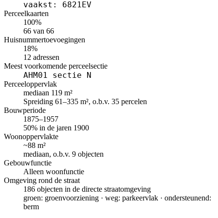
vaakst: 6821EV
Perceelkaarten
100%
66 van 66
Huisnummertoevoegingen
18%
12 adressen
Meest voorkomende perceelsectie
AHM01 sectie N
Perceeloppervlak
mediaan 119 m²
Spreiding 61–335 m², o.b.v. 35 percelen
Bouwperiode
1875–1957
50% in de jaren 1900
Woonoppervlakte
~88 m²
mediaan, o.b.v. 9 objecten
Gebouwfunctie
Alleen woonfunctie
Omgeving rond de straat
186 objecten in de directe straatomgeving
groen: groenvoorziening · weg: parkeervlak · ondersteunend:
berm