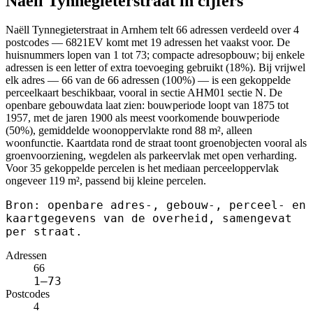
Naëll Tynnegieterstraat in cijfers
Naëll Tynnegieterstraat in Arnhem telt 66 adressen verdeeld over 4
postcodes — 6821EV komt met 19 adressen het vaakst voor. De
huisnummers lopen van 1 tot 73; compacte adresopbouw; bij enkele
adressen is een letter of extra toevoeging gebruikt (18%). Bij vrijwel
elk adres — 66 van de 66 adressen (100%) — is een gekoppelde
perceelkaart beschikbaar, vooral in sectie AHM01 sectie N. De
openbare gebouwdata laat zien: bouwperiode loopt van 1875 tot
1957, met de jaren 1900 als meest voorkomende bouwperiode
(50%), gemiddelde woonoppervlakte rond 88 m², alleen
woonfunctie. Kaartdata rond de straat toont groenobjecten vooral als
groenvoorziening, wegdelen als parkeervlak met open verharding.
Voor 35 gekoppelde percelen is het mediaan perceeloppervlak
ongeveer 119 m², passend bij kleine percelen.
Bron: openbare adres-, gebouw-, perceel- en
kaartgegevens van de overheid, samengevat
per straat.
Adressen
66
1–73
Postcodes
4