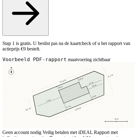
Stap 1 is gratis. U beslist pas na de kaartcheck of u het rapport van
actieprijs €9 bestelt.
Voorbeeld PDF-rapport
maatvoering zichtbaar
N
9,1 m
3,8 m
25,4 m
4,1 m
3,4 m
3,8 m
2,9 m
7,2 m
5,1 m
23,8 m
8,2 m
10 m
Geen account nodig
Veilig betalen met iDEAL
Rapport met