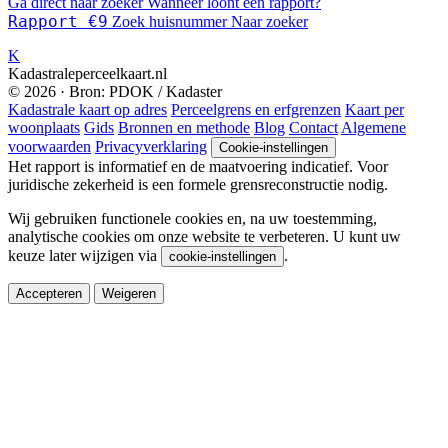
Ga direct naar zoeker
Wanneer loont een rapport?
Rapport €9
Zoek huisnummer
Naar zoeker
K
Kadastraleperceelkaart.nl
© 2026 · Bron: PDOK / Kadaster
Kadastrale kaart op adres
Perceelgrens en erfgrenzen
Kaart per
woonplaats
Gids
Bronnen en methode
Blog
Contact
Algemene
voorwaarden
Privacyverklaring
Cookie-instellingen
Het rapport is informatief en de maatvoering indicatief. Voor
juridische zekerheid is een formele grensreconstructie nodig.
Wij gebruiken functionele cookies en, na uw toestemming,
analytische cookies om onze website te verbeteren. U kunt uw
keuze later wijzigen via
.
cookie-instellingen
Accepteren
Weigeren