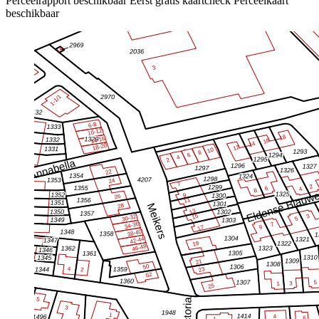
Perceelrapport beschikbaar
Eerst gratis kaartcheck
Perceelkaart
beschikbaar