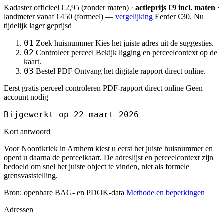
Kadaster officieel
€2,95
(zonder maten) ·
actieprijs €9 incl. maten
·
landmeter
vanaf €450
(formeel) —
vergelijking
Eerder €30. Nu
tijdelijk lager geprijsd
01
Zoek huisnummer
Kies het juiste adres uit de suggesties.
02
Controleer perceel
Bekijk ligging en perceelcontext op de
kaart.
03
Bestel PDF
Ontvang het digitale rapport direct online.
Eerst gratis perceel controleren
PDF-rapport direct online
Geen
account nodig
Bijgewerkt op 22 maart 2026
Kort antwoord
Voor Noordkriek in Arnhem kiest u eerst het juiste huisnummer en
opent u daarna de perceelkaart. De adreslijst en perceelcontext zijn
bedoeld om snel het juiste object te vinden, niet als formele
grensvaststelling.
Bron: openbare BAG- en PDOK-data
Methode en beperkingen
Adressen