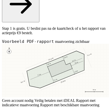
Stap 1 is gratis. U beslist pas na de kaartcheck of u het rapport van
actieprijs €9 bestelt.
Voorbeeld PDF-rapport
maatvoering zichtbaar
N
9,1 m
3,8 m
25,4 m
4,1 m
3,4 m
3,8 m
2,9 m
7,2 m
5,1 m
23,8 m
8,2 m
10 m
Geen account nodig
Veilig betalen met iDEAL
Rapport met
indicatieve maatvoering
Rapport met beschikbare maatvoering