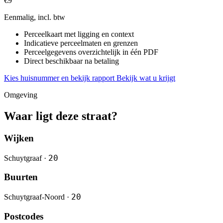
€9
Eenmalig, incl. btw
Perceelkaart met ligging en context
Indicatieve perceelmaten en grenzen
Perceelgegevens overzichtelijk in één PDF
Direct beschikbaar na betaling
Kies huisnummer en bekijk rapport
Bekijk wat u krijgt
Omgeving
Waar ligt deze straat?
Wijken
20
Schuytgraaf ·
Buurten
20
Schuytgraaf-Noord ·
Postcodes