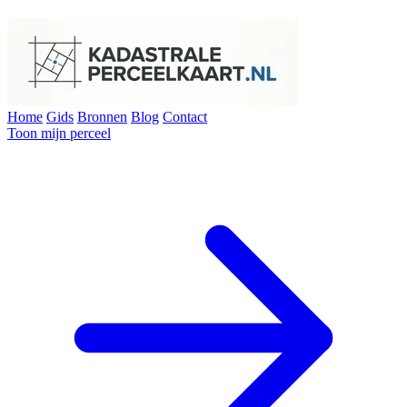
Home
Gids
Bronnen
Blog
Contact
Toon mijn perceel