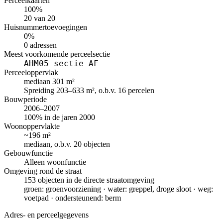
Perceelkaarten
100%
20 van 20
Huisnummertoevoegingen
0%
0 adressen
Meest voorkomende perceelsectie
AHM05 sectie AF
Perceeloppervlak
mediaan 301 m²
Spreiding 203–633 m², o.b.v. 16 percelen
Bouwperiode
2006–2007
100% in de jaren 2000
Woonoppervlakte
~196 m²
mediaan, o.b.v. 20 objecten
Gebouwfunctie
Alleen woonfunctie
Omgeving rond de straat
153 objecten in de directe straatomgeving
groen: groenvoorziening · water: greppel, droge sloot · weg:
voetpad · ondersteunend: berm
Adres- en perceelgegevens