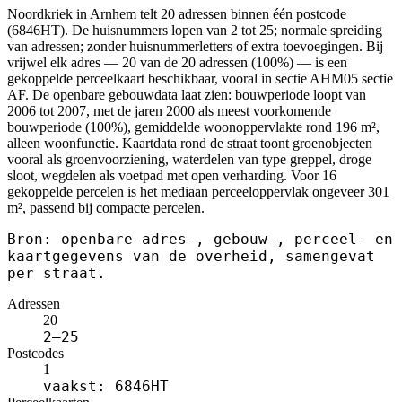
Noordkriek in Arnhem telt 20 adressen binnen één postcode
(6846HT). De huisnummers lopen van 2 tot 25; normale spreiding
van adressen; zonder huisnummerletters of extra toevoegingen. Bij
vrijwel elk adres — 20 van de 20 adressen (100%) — is een
gekoppelde perceelkaart beschikbaar, vooral in sectie AHM05 sectie
AF. De openbare gebouwdata laat zien: bouwperiode loopt van
2006 tot 2007, met de jaren 2000 als meest voorkomende
bouwperiode (100%), gemiddelde woonoppervlakte rond 196 m²,
alleen woonfunctie. Kaartdata rond de straat toont groenobjecten
vooral als groenvoorziening, waterdelen van type greppel, droge
sloot, wegdelen als voetpad met open verharding. Voor 16
gekoppelde percelen is het mediaan perceeloppervlak ongeveer 301
m², passend bij compacte percelen.
Bron: openbare adres-, gebouw-, perceel- en
kaartgegevens van de overheid, samengevat
per straat.
Adressen
20
2–25
Postcodes
1
vaakst: 6846HT