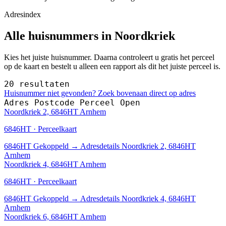
Adresindex
Alle huisnummers in Noordkriek
Kies het juiste huisnummer. Daarna controleert u gratis het perceel
op de kaart en bestelt u alleen een rapport als dit het juiste perceel is.
20 resultaten
Huisnummer niet gevonden? Zoek bovenaan direct op adres
Adres
Postcode
Perceel
Open
Noordkriek 2, 6846HT Arnhem
6846HT · Perceelkaart
6846HT
Gekoppeld
→
Adresdetails Noordkriek 2, 6846HT
Arnhem
Noordkriek 4, 6846HT Arnhem
6846HT · Perceelkaart
6846HT
Gekoppeld
→
Adresdetails Noordkriek 4, 6846HT
Arnhem
Noordkriek 6, 6846HT Arnhem