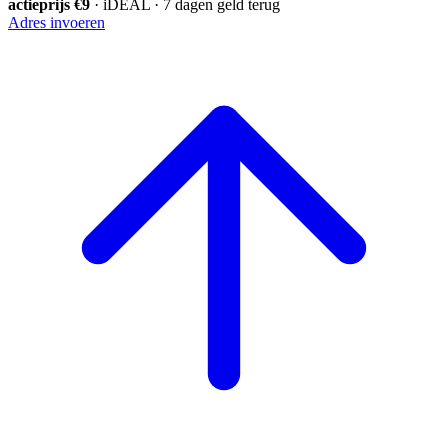
actieprijs €9
· iDEAL · 7 dagen geld terug
Adres invoeren