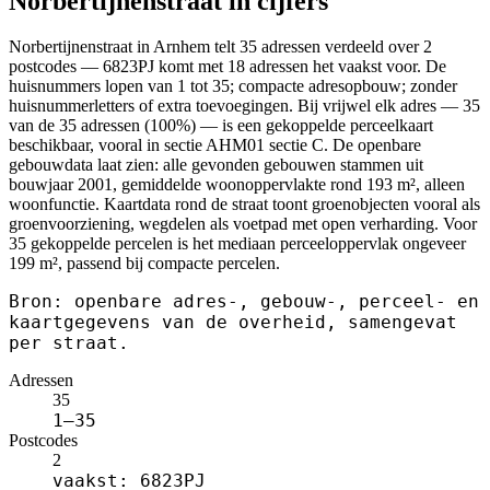
Norbertijnenstraat in cijfers
Norbertijnenstraat in Arnhem telt 35 adressen verdeeld over 2
postcodes — 6823PJ komt met 18 adressen het vaakst voor. De
huisnummers lopen van 1 tot 35; compacte adresopbouw; zonder
huisnummerletters of extra toevoegingen. Bij vrijwel elk adres — 35
van de 35 adressen (100%) — is een gekoppelde perceelkaart
beschikbaar, vooral in sectie AHM01 sectie C. De openbare
gebouwdata laat zien: alle gevonden gebouwen stammen uit
bouwjaar 2001, gemiddelde woonoppervlakte rond 193 m², alleen
woonfunctie. Kaartdata rond de straat toont groenobjecten vooral als
groenvoorziening, wegdelen als voetpad met open verharding. Voor
35 gekoppelde percelen is het mediaan perceeloppervlak ongeveer
199 m², passend bij compacte percelen.
Bron: openbare adres-, gebouw-, perceel- en
kaartgegevens van de overheid, samengevat
per straat.
Adressen
35
1–35
Postcodes
2
vaakst: 6823PJ