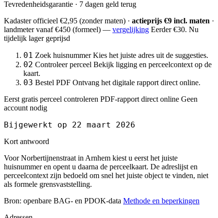
Tevredenheidsgarantie · 7 dagen geld terug
Kadaster officieel
€2,95
(zonder maten) ·
actieprijs €9 incl. maten
·
landmeter
vanaf €450
(formeel) —
vergelijking
Eerder €30. Nu
tijdelijk lager geprijsd
01
Zoek huisnummer
Kies het juiste adres uit de suggesties.
02
Controleer perceel
Bekijk ligging en perceelcontext op de
kaart.
03
Bestel PDF
Ontvang het digitale rapport direct online.
Eerst gratis perceel controleren
PDF-rapport direct online
Geen
account nodig
Bijgewerkt op 22 maart 2026
Kort antwoord
Voor Norbertijnenstraat in Arnhem kiest u eerst het juiste
huisnummer en opent u daarna de perceelkaart. De adreslijst en
perceelcontext zijn bedoeld om snel het juiste object te vinden, niet
als formele grensvaststelling.
Bron: openbare BAG- en PDOK-data
Methode en beperkingen
Adressen