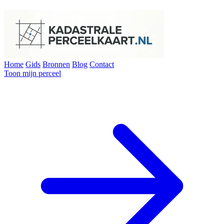
Home
Gids
Bronnen
Blog
Contact
Toon mijn perceel