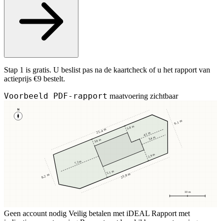
Stap 1 is gratis. U beslist pas na de kaartcheck of u het rapport van
actieprijs €9 bestelt.
Voorbeeld PDF-rapport
maatvoering zichtbaar
N
9,1 m
3,8 m
25,4 m
4,1 m
3,4 m
3,8 m
2,9 m
7,2 m
5,1 m
23,8 m
8,2 m
10 m
Geen account nodig
Veilig betalen met iDEAL
Rapport met