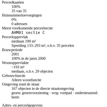
Perceelkaarten
100%
35 van 35
Huisnummertoevoegingen
0%
0 adressen
Meest voorkomende perceelsectie
AHM01 sectie C
Perceeloppervlak
mediaan 199 m²
Spreiding 133–293 m², o.b.v. 35 percelen
Bouwperiode
2001
100% in de jaren 2000
Woonoppervlakte
~193 m²
mediaan, o.b.v. 29 objecten
Gebouwfunctie
Alleen woonfunctie
Omgeving rond de straat
167 objecten in de directe straatomgeving
groen: groenvoorziening · weg: voetpad · ondersteunend:
berm
Adres- en perceelgegevens