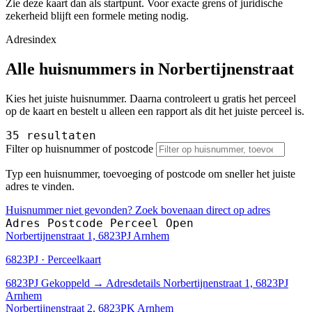
Zie deze kaart dan als startpunt. Voor exacte grens of juridische
zekerheid blijft een formele meting nodig.
Adresindex
Alle huisnummers in Norbertijnenstraat
Kies het juiste huisnummer. Daarna controleert u gratis het perceel
op de kaart en bestelt u alleen een rapport als dit het juiste perceel is.
35 resultaten
Filter op huisnummer of postcode
Typ een huisnummer, toevoeging of postcode om sneller het juiste
adres te vinden.
Huisnummer niet gevonden? Zoek bovenaan direct op adres
Adres
Postcode
Perceel
Open
Norbertijnenstraat 1, 6823PJ Arnhem
6823PJ · Perceelkaart
6823PJ
Gekoppeld
→
Adresdetails Norbertijnenstraat 1, 6823PJ
Arnhem
Norbertijnenstraat 2, 6823PK Arnhem