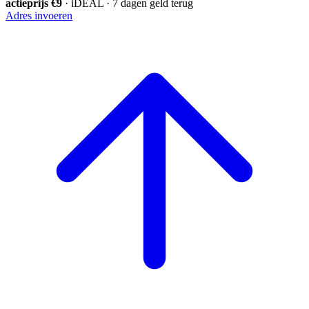
actieprijs €9
· iDEAL · 7 dagen geld terug
Adres invoeren