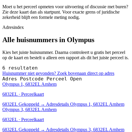
Moet u het perceel opmeten voor uitvoering of discussie met buren?
Zie deze kaart dan als startpunt. Voor exacte grens of juridische
zekerheid blijft een formele meting nodig.
Adresindex
Alle huisnummers in Olympus
Kies het juiste huisnummer. Daarna controleert u gratis het perceel
op de kaart en bestelt u alleen een rapport als dit het juiste perceel is.
6 resultaten
Huisnummer niet gevonden? Zoek bovenaan direct op adres
Adres
Postcode
Perceel
Open
Olympus 1, 6832EL Arnhem
6832EL · Perceelkaart
6832EL
Gekoppeld
→
Adresdetails Olympus 1, 6832EL Arnhem
Olympus 3, 6832EL Arnhem
6832EL · Perceelkaart
6832EL
Gekoppeld
→
Adresdetails Olympus 3, 6832EL Arnhem