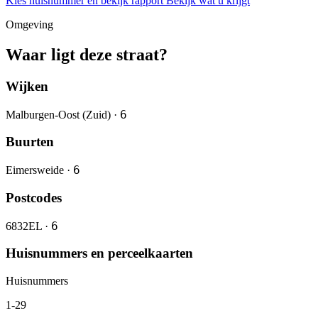
Kies huisnummer en bekijk rapport
Bekijk wat u krijgt
Omgeving
Waar ligt deze straat?
Wijken
6
Malburgen-Oost (Zuid) ·
Buurten
6
Eimersweide ·
Postcodes
6
6832EL ·
Huisnummers en perceelkaarten
Huisnummers
1-29