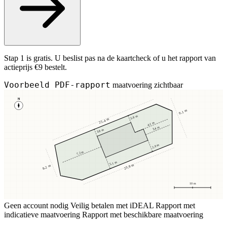
Stap 1 is gratis. U beslist pas na de kaartcheck of u het rapport van
actieprijs €9 bestelt.
Voorbeeld PDF-rapport
maatvoering zichtbaar
N
9,1 m
3,8 m
25,4 m
4,1 m
3,4 m
3,8 m
2,9 m
7,2 m
5,1 m
23,8 m
8,2 m
10 m
Geen account nodig
Veilig betalen met iDEAL
Rapport met
indicatieve maatvoering
Rapport met beschikbare maatvoering