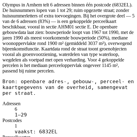
Olympus in Arnhem telt 6 adressen binnen één postcode (6832EL).
De huisnummers lopen van 1 tot 29; ruim opgezette straat; zonder
huisnummerletters of extra toevoegingen. Bij het overgrote deel — 5
van de 6 adressen (83%) — is een gekoppelde perceelkaart
beschikbaar, vooral in sectie AHM01 sectie E. De openbare
gebouwdata laat zien: bouwperiode loopt van 1967 tot 1990, met de
jaren 1990 als meest voorkomende bouwperiode (50%), mediane
woonoppervlakte rond 1900 m² (gemiddeld 3037 m²), overwegend
bijeenkomstfunctie. Kaartdata rond de straat toont groenobjecten
vooral als groenvoorziening, waterdelen van type waterloop,
wegdelen als voetpad met open verharding. Voor 4 gekoppelde
percelen is het mediaan perceeloppervlak ongeveer 1145 m²,
passend bij ruime percelen.
Bron: openbare adres-, gebouw-, perceel- en
kaartgegevens van de overheid, samengevat
per straat.
Adressen
6
1–29
Postcodes
1
vaakst: 6832EL