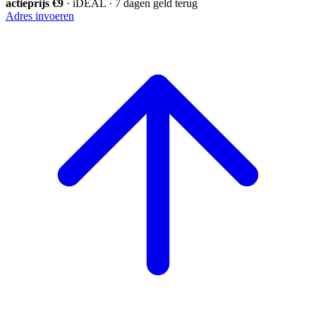
actieprijs €9
· iDEAL · 7 dagen geld terug
Adres invoeren