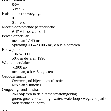
Perceelkaarten
83%
5 van 6
Huisnummertoevoegingen
0%
0 adressen
Meest voorkomende perceelsectie
AHM01 sectie E
Perceeloppervlak
mediaan 1.145 m²
Spreiding 495–23.005 m², o.b.v. 4 percelen
Bouwperiode
1967–1990
50% in de jaren 1990
Woonoppervlakte
~1900 m²
mediaan, o.b.v. 6 objecten
Gebouwfunctie
Overwegend bijeenkomstfunctie
Mix van 5 functies
Omgeving rond de straat
264 objecten in de directe straatomgeving
groen: groenvoorziening · water: waterloop · weg: voetpad ·
ondersteunend: berm