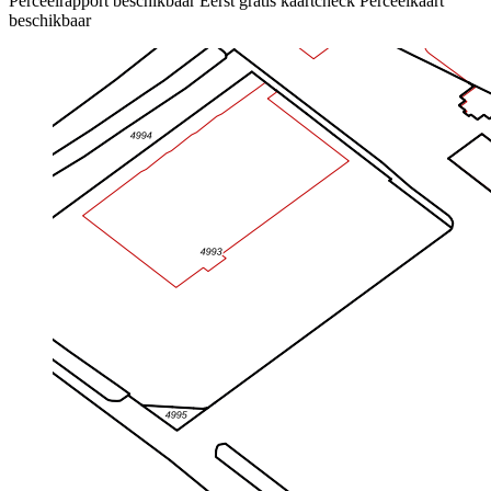
Perceelrapport beschikbaar
Eerst gratis kaartcheck
Perceelkaart
beschikbaar