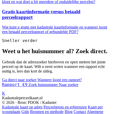
klopt en wat doet u bij meerdere of onduidelijke percelen?
Gratis kaartinformatie versus betaald
perceelrapport
Wat kunt u gratis met kadastrale kaartinformatie en wanneer loont
een betaald perceelrapport of gebundelde PDF?
Sneller verder
Weet u het huisnummer al? Zoek direct.
Gebruik dan de adreszoeker hierboven en open meteen het juiste
perceel op de kaart. Wilt u eerst weten wanneer een rapport echt
nuttig is, lees dan kort de uitleg.
Ga direct naar zoeker
Wanneer loont een rapport?
Rapport €9
Zoek huisnummer
Naar zoeker
K
Kadastraleperceelkaart.nl
© 2026 · Bron: PDOK / Kadaster
Kadastrale kaart op adres
Perceelgrens en erfgrenzen
Kaart per
woonplaats
Gids
Bronnen en methode
Blog
Contact
Algemene