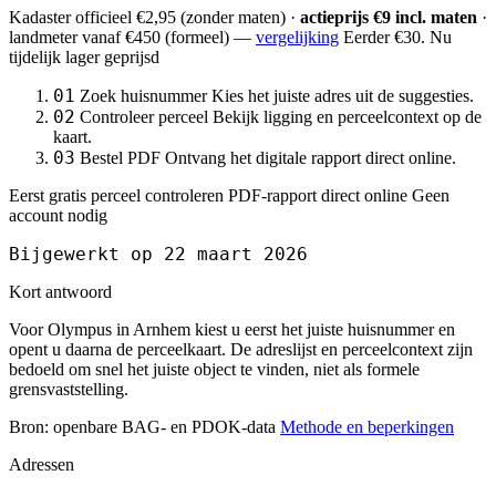
Kadaster officieel
€2,95
(zonder maten) ·
actieprijs €9 incl. maten
·
landmeter
vanaf €450
(formeel) —
vergelijking
Eerder €30. Nu
tijdelijk lager geprijsd
01
Zoek huisnummer
Kies het juiste adres uit de suggesties.
02
Controleer perceel
Bekijk ligging en perceelcontext op de
kaart.
03
Bestel PDF
Ontvang het digitale rapport direct online.
Eerst gratis perceel controleren
PDF-rapport direct online
Geen
account nodig
Bijgewerkt op 22 maart 2026
Kort antwoord
Voor Olympus in Arnhem kiest u eerst het juiste huisnummer en
opent u daarna de perceelkaart. De adreslijst en perceelcontext zijn
bedoeld om snel het juiste object te vinden, niet als formele
grensvaststelling.
Bron: openbare BAG- en PDOK-data
Methode en beperkingen
Adressen