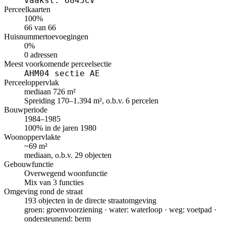
vaakst: 6845CV
Perceelkaarten
100%
66 van 66
Huisnummertoevoegingen
0%
0 adressen
Meest voorkomende perceelsectie
AHM04 sectie AE
Perceeloppervlak
mediaan 726 m²
Spreiding 170–1.394 m², o.b.v. 6 percelen
Bouwperiode
1984–1985
100% in de jaren 1980
Woonoppervlakte
~69 m²
mediaan, o.b.v. 29 objecten
Gebouwfunctie
Overwegend woonfunctie
Mix van 3 functies
Omgeving rond de straat
193 objecten in de directe straatomgeving
groen: groenvoorziening · water: waterloop · weg: voetpad ·
ondersteunend: berm