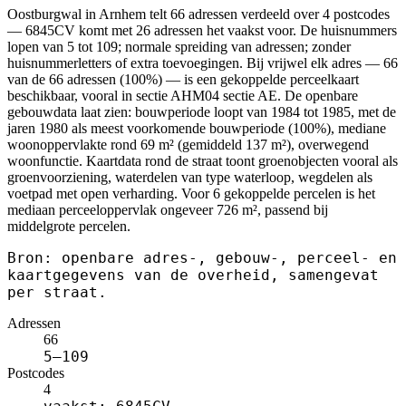
Oostburgwal in Arnhem telt 66 adressen verdeeld over 4 postcodes
— 6845CV komt met 26 adressen het vaakst voor. De huisnummers
lopen van 5 tot 109; normale spreiding van adressen; zonder
huisnummerletters of extra toevoegingen. Bij vrijwel elk adres — 66
van de 66 adressen (100%) — is een gekoppelde perceelkaart
beschikbaar, vooral in sectie AHM04 sectie AE. De openbare
gebouwdata laat zien: bouwperiode loopt van 1984 tot 1985, met de
jaren 1980 als meest voorkomende bouwperiode (100%), mediane
woonoppervlakte rond 69 m² (gemiddeld 137 m²), overwegend
woonfunctie. Kaartdata rond de straat toont groenobjecten vooral als
groenvoorziening, waterdelen van type waterloop, wegdelen als
voetpad met open verharding. Voor 6 gekoppelde percelen is het
mediaan perceeloppervlak ongeveer 726 m², passend bij
middelgrote percelen.
Bron: openbare adres-, gebouw-, perceel- en
kaartgegevens van de overheid, samengevat
per straat.
Adressen
66
5–109
Postcodes
4