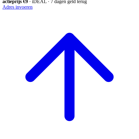
actieprijs €9
· iDEAL · 7 dagen geld terug
Adres invoeren