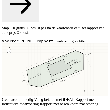
Stap 1 is gratis. U beslist pas na de kaartcheck of u het rapport van
actieprijs €9 bestelt.
Voorbeeld PDF-rapport
maatvoering zichtbaar
N
9,1 m
3,8 m
25,4 m
4,1 m
3,4 m
3,8 m
2,9 m
7,2 m
5,1 m
23,8 m
8,2 m
10 m
Geen account nodig
Veilig betalen met iDEAL
Rapport met
indicatieve maatvoering
Rapport met beschikbare maatvoering