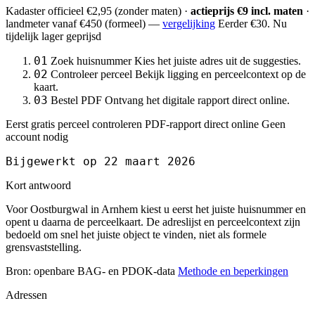
Kadaster officieel
€2,95
(zonder maten) ·
actieprijs €9 incl. maten
·
landmeter
vanaf €450
(formeel) —
vergelijking
Eerder €30. Nu
tijdelijk lager geprijsd
01
Zoek huisnummer
Kies het juiste adres uit de suggesties.
02
Controleer perceel
Bekijk ligging en perceelcontext op de
kaart.
03
Bestel PDF
Ontvang het digitale rapport direct online.
Eerst gratis perceel controleren
PDF-rapport direct online
Geen
account nodig
Bijgewerkt op 22 maart 2026
Kort antwoord
Voor Oostburgwal in Arnhem kiest u eerst het juiste huisnummer en
opent u daarna de perceelkaart. De adreslijst en perceelcontext zijn
bedoeld om snel het juiste object te vinden, niet als formele
grensvaststelling.
Bron: openbare BAG- en PDOK-data
Methode en beperkingen
Adressen