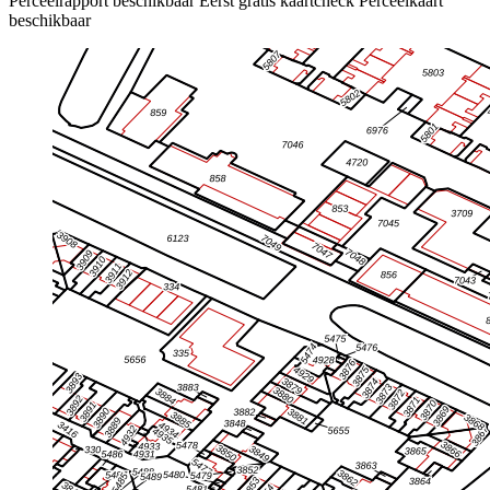
Perceelrapport beschikbaar
Eerst gratis kaartcheck
Perceelkaart
beschikbaar