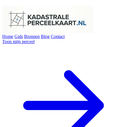
Home
Gids
Bronnen
Blog
Contact
Toon mijn perceel