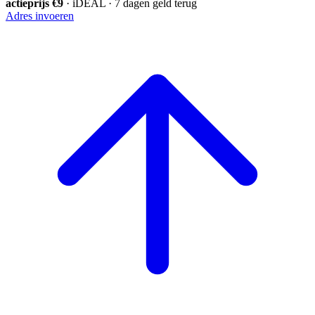
actieprijs €9
· iDEAL · 7 dagen geld terug
Adres invoeren