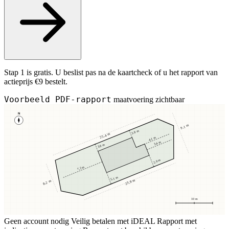
Stap 1 is gratis. U beslist pas na de kaartcheck of u het rapport van
actieprijs €9 bestelt.
Voorbeeld PDF-rapport
maatvoering zichtbaar
N
9,1 m
3,8 m
25,4 m
4,1 m
3,4 m
3,8 m
2,9 m
7,2 m
5,1 m
23,8 m
8,2 m
10 m
Geen account nodig
Veilig betalen met iDEAL
Rapport met