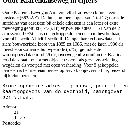
Oude Klarendalseweg in cijfers
Oude Klarendalseweg in Arnhem telt 21 adressen binnen één
postcode (6828AZ). De huisnummers lopen van 1 tot 27; normale
spreiding van adressen; bij enkele adressen is een letter of extra
toevoeging gebruikt (14%). Bij vrijwel elk adres — 21 van de 21
adressen (100%) — is een gekoppelde perceelkaart beschikbaar,
vooral in sectie AHM01 sectie R. De openbare gebouwdata laat
zien: bouwperiode loopt van 1885 tot 1986, met de jaren 1930 als
meest voorkomende bouwperiode (57%), gemiddelde
woonoppervlakte rond 59 m², overwegend woonfunctie. Kaartdata
rond de straat toont groenobjecten vooral als groenvoorziening,
wegdelen als voetpad met open verharding. Voor 8 gekoppelde
percelen is het mediaan perceeloppervlak ongeveer 53 m², passend
bij kleine percelen.
Bron: openbare adres-, gebouw-, perceel- en
kaartgegevens van de overheid, samengevat
per straat.
Adressen
21
1–27
Postcodes
1