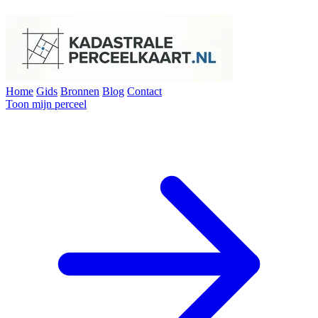
Home
Gids
Bronnen
Blog
Contact
Toon mijn perceel