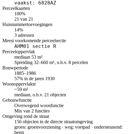
vaakst: 6828AZ
Perceelkaarten
100%
21 van 21
Huisnummertoevoegingen
14%
3 adressen
Meest voorkomende perceelsectie
AHM01 sectie R
Perceeloppervlak
mediaan 53 m²
Spreiding 32–660 m², o.b.v. 8 percelen
Bouwperiode
1885–1986
57% in de jaren 1930
Woonoppervlakte
~59 m²
mediaan, o.b.v. 21 objecten
Gebouwfunctie
Overwegend woonfunctie
Mix van 2 functies
Omgeving rond de straat
156 objecten in de directe straatomgeving
groen: groenvoorziening · weg: voetpad · ondersteunend:
berm