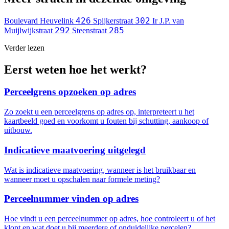
426
302
Boulevard Heuvelink
Spijkerstraat
Ir J.P. van
292
285
Muijlwijkstraat
Steenstraat
Verder lezen
Eerst weten hoe het werkt?
Perceelgrens opzoeken op adres
Zo zoekt u een perceelgrens op adres op, interpreteert u het
kaartbeeld goed en voorkomt u fouten bij schutting, aankoop of
uitbouw.
Indicatieve maatvoering uitgelegd
Wat is indicatieve maatvoering, wanneer is het bruikbaar en
wanneer moet u opschalen naar formele meting?
Perceelnummer vinden op adres
Hoe vindt u een perceelnummer op adres, hoe controleert u of het
klopt en wat doet u bij meerdere of onduidelijke percelen?