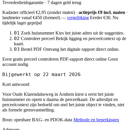
Tevredenheidsgarantie · 7 dagen geld terug
Kadaster officieel
€2,95
(zonder maten) ·
actieprijs €9 incl. maten
·
landmeter
vanaf €450
(formeel) —
vergelijking
Eerder €30. Nu
tijdelijk lager geprijsd
01
Zoek huisnummer
Kies het juiste adres uit de suggesties.
02
Controleer perceel
Bekijk ligging en perceelcontext op de
kaart.
03
Bestel PDF
Ontvang het digitale rapport direct online.
Eerst gratis perceel controleren
PDF-rapport direct online
Geen
account nodig
Bijgewerkt op 22 maart 2026
Kort antwoord
Voor Oude Klarendalseweg in Arnhem kiest u eerst het juiste
huisnummer en opent u daarna de perceelkaart. De adreslijst en
perceelcontext zijn bedoeld om snel het juiste object te vinden, niet
als formele grensvaststelling.
Bron: openbare BAG- en PDOK-data
Methode en beperkingen
Adressen