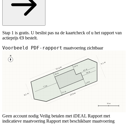
Stap 1 is gratis. U beslist pas na de kaartcheck of u het rapport van
actieprijs €9 bestelt.
Voorbeeld PDF-rapport
maatvoering zichtbaar
N
9,1 m
3,8 m
25,4 m
4,1 m
3,4 m
3,8 m
2,9 m
7,2 m
5,1 m
23,8 m
8,2 m
10 m
Geen account nodig
Veilig betalen met iDEAL
Rapport met
indicatieve maatvoering
Rapport met beschikbare maatvoering