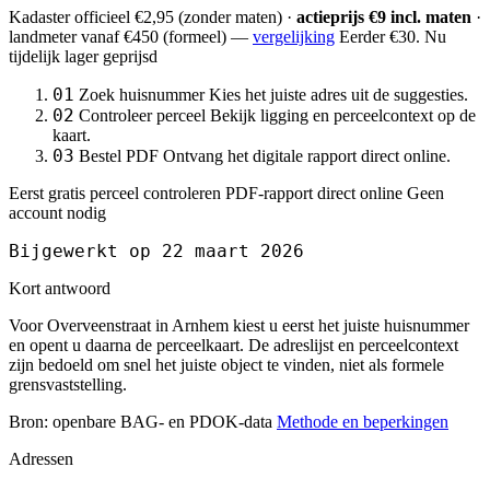
Kadaster officieel
€2,95
(zonder maten) ·
actieprijs €9 incl. maten
·
landmeter
vanaf €450
(formeel) —
vergelijking
Eerder €30. Nu
tijdelijk lager geprijsd
01
Zoek huisnummer
Kies het juiste adres uit de suggesties.
02
Controleer perceel
Bekijk ligging en perceelcontext op de
kaart.
03
Bestel PDF
Ontvang het digitale rapport direct online.
Eerst gratis perceel controleren
PDF-rapport direct online
Geen
account nodig
Bijgewerkt op 22 maart 2026
Kort antwoord
Voor Overveenstraat in Arnhem kiest u eerst het juiste huisnummer
en opent u daarna de perceelkaart. De adreslijst en perceelcontext
zijn bedoeld om snel het juiste object te vinden, niet als formele
grensvaststelling.
Bron: openbare BAG- en PDOK-data
Methode en beperkingen
Adressen