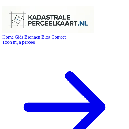
Home
Gids
Bronnen
Blog
Contact
Toon mijn perceel