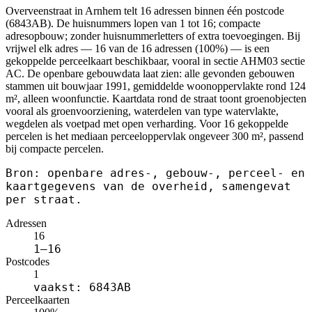
Overveenstraat in Arnhem telt 16 adressen binnen één postcode
(6843AB). De huisnummers lopen van 1 tot 16; compacte
adresopbouw; zonder huisnummerletters of extra toevoegingen. Bij
vrijwel elk adres — 16 van de 16 adressen (100%) — is een
gekoppelde perceelkaart beschikbaar, vooral in sectie AHM03 sectie
AC. De openbare gebouwdata laat zien: alle gevonden gebouwen
stammen uit bouwjaar 1991, gemiddelde woonoppervlakte rond 124
m², alleen woonfunctie. Kaartdata rond de straat toont groenobjecten
vooral als groenvoorziening, waterdelen van type watervlakte,
wegdelen als voetpad met open verharding. Voor 16 gekoppelde
percelen is het mediaan perceeloppervlak ongeveer 300 m², passend
bij compacte percelen.
Bron: openbare adres-, gebouw-, perceel- en
kaartgegevens van de overheid, samengevat
per straat.
Adressen
16
1–16
Postcodes
1
vaakst: 6843AB
Perceelkaarten