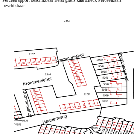
Perceelrapport beschikbaar
Eerst gratis kaartcheck
Perceelkaart
beschikbaar