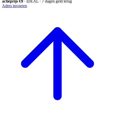
actieprijs €9
· iDEAL · 7 dagen geld terug
Adres invoeren