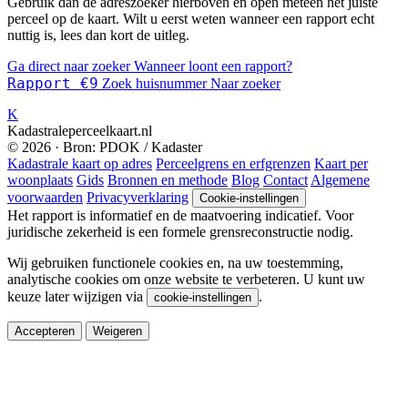
Gebruik dan de adreszoeker hierboven en open meteen het juiste
perceel op de kaart. Wilt u eerst weten wanneer een rapport echt
nuttig is, lees dan kort de uitleg.
Ga direct naar zoeker
Wanneer loont een rapport?
Rapport €9
Zoek huisnummer
Naar zoeker
K
Kadastraleperceelkaart.nl
© 2026 · Bron: PDOK / Kadaster
Kadastrale kaart op adres
Perceelgrens en erfgrenzen
Kaart per
woonplaats
Gids
Bronnen en methode
Blog
Contact
Algemene
voorwaarden
Privacyverklaring
Cookie-instellingen
Het rapport is informatief en de maatvoering indicatief. Voor
juridische zekerheid is een formele grensreconstructie nodig.
Wij gebruiken functionele cookies en, na uw toestemming,
analytische cookies om onze website te verbeteren. U kunt uw
keuze later wijzigen via
.
cookie-instellingen
Accepteren
Weigeren