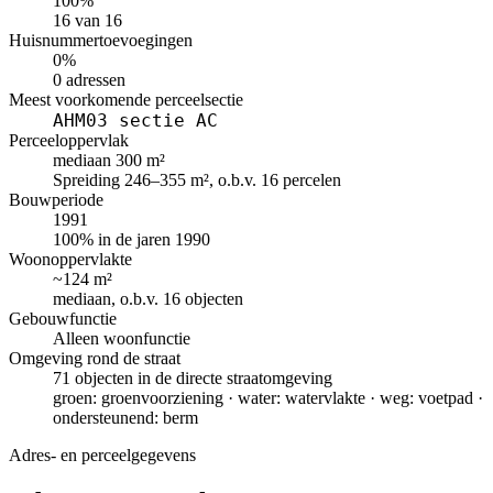
100%
16 van 16
Huisnummertoevoegingen
0%
0 adressen
Meest voorkomende perceelsectie
AHM03 sectie AC
Perceeloppervlak
mediaan 300 m²
Spreiding 246–355 m², o.b.v. 16 percelen
Bouwperiode
1991
100% in de jaren 1990
Woonoppervlakte
~124 m²
mediaan, o.b.v. 16 objecten
Gebouwfunctie
Alleen woonfunctie
Omgeving rond de straat
71 objecten in de directe straatomgeving
groen: groenvoorziening · water: watervlakte · weg: voetpad ·
ondersteunend: berm
Adres- en perceelgegevens