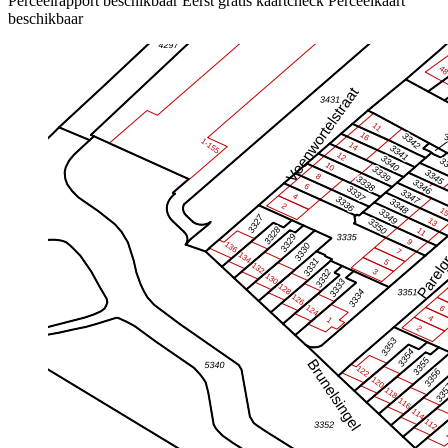
Perceelrapport beschikbaar
Eerst gratis kaartcheck
Perceelkaart
beschikbaar