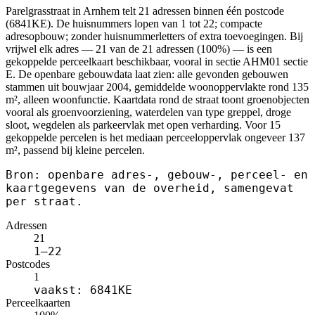
Parelgrasstraat in Arnhem telt 21 adressen binnen één postcode
(6841KE). De huisnummers lopen van 1 tot 22; compacte
adresopbouw; zonder huisnummerletters of extra toevoegingen. Bij
vrijwel elk adres — 21 van de 21 adressen (100%) — is een
gekoppelde perceelkaart beschikbaar, vooral in sectie AHM01 sectie
E. De openbare gebouwdata laat zien: alle gevonden gebouwen
stammen uit bouwjaar 2004, gemiddelde woonoppervlakte rond 135
m², alleen woonfunctie. Kaartdata rond de straat toont groenobjecten
vooral als groenvoorziening, waterdelen van type greppel, droge
sloot, wegdelen als parkeervlak met open verharding. Voor 15
gekoppelde percelen is het mediaan perceeloppervlak ongeveer 137
m², passend bij kleine percelen.
Bron: openbare adres-, gebouw-, perceel- en
kaartgegevens van de overheid, samengevat
per straat.
Adressen
21
1–22
Postcodes
1
vaakst: 6841KE
Perceelkaarten