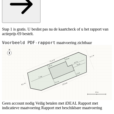
Stap 1 is gratis. U beslist pas na de kaartcheck of u het rapport van
actieprijs €9 bestelt.
Voorbeeld PDF-rapport
maatvoering zichtbaar
N
9,1 m
3,8 m
25,4 m
4,1 m
3,4 m
3,8 m
2,9 m
7,2 m
5,1 m
23,8 m
8,2 m
10 m
Geen account nodig
Veilig betalen met iDEAL
Rapport met
indicatieve maatvoering
Rapport met beschikbare maatvoering