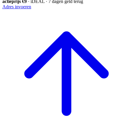
actieprijs €9
· iDEAL · 7 dagen geld terug
Adres invoeren