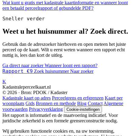
Wat kunt u gratis met kadastrale kaartinformatie en wanneer loont
een betaald perceelrapport of gebundelde PDF?
Sneller verder
Weet u het huisnummer al? Zoek direct.
Gebruik dan de adreszoeker hierboven en open meteen het juiste
perceel op de kaart. Wilt u eerst weten wanneer een rapport echt
nuttig is, lees dan kort de uitleg.
Ga direct naar zoeker
Wanneer loont een rapport?
Rapport €9
Zoek huisnummer
Naar zoeker
K
Kadastraleperceelkaart.nl
© 2026 · Bron: PDOK / Kadaster
Kadastrale kaart op adres
Perceelgrens en erfgrenzen
Kaart per
woonplaats
Gids
Bronnen en methode
Blog
Contact
Algemene
voorwaarden
Privacyverklaring
Cookie-instellingen
Het rapport is informatief en de maatvoering indicatief. Voor
juridische zekerheid is een formele grensreconstructie nodig.
Wij gebruiken functionele cookies en, na uw toestemming,