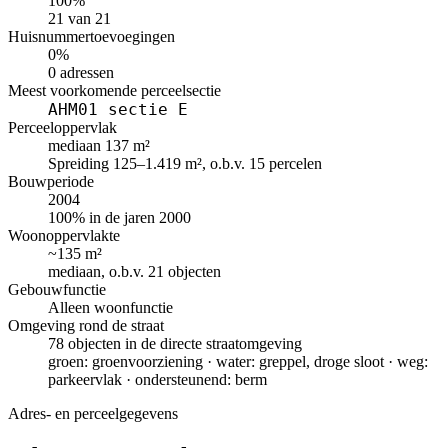
100%
21 van 21
Huisnummertoevoegingen
0%
0 adressen
Meest voorkomende perceelsectie
AHM01 sectie E
Perceeloppervlak
mediaan 137 m²
Spreiding 125–1.419 m², o.b.v. 15 percelen
Bouwperiode
2004
100% in de jaren 2000
Woonoppervlakte
~135 m²
mediaan, o.b.v. 21 objecten
Gebouwfunctie
Alleen woonfunctie
Omgeving rond de straat
78 objecten in de directe straatomgeving
groen: groenvoorziening · water: greppel, droge sloot · weg:
parkeervlak · ondersteunend: berm
Adres- en perceelgegevens