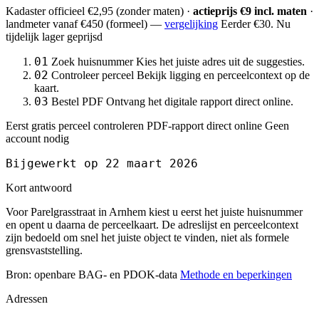
Kadaster officieel
€2,95
(zonder maten) ·
actieprijs €9 incl. maten
·
landmeter
vanaf €450
(formeel) —
vergelijking
Eerder €30. Nu
tijdelijk lager geprijsd
01
Zoek huisnummer
Kies het juiste adres uit de suggesties.
02
Controleer perceel
Bekijk ligging en perceelcontext op de
kaart.
03
Bestel PDF
Ontvang het digitale rapport direct online.
Eerst gratis perceel controleren
PDF-rapport direct online
Geen
account nodig
Bijgewerkt op 22 maart 2026
Kort antwoord
Voor Parelgrasstraat in Arnhem kiest u eerst het juiste huisnummer
en opent u daarna de perceelkaart. De adreslijst en perceelcontext
zijn bedoeld om snel het juiste object te vinden, niet als formele
grensvaststelling.
Bron: openbare BAG- en PDOK-data
Methode en beperkingen
Adressen