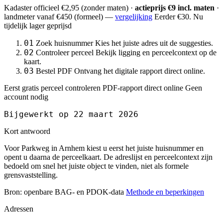
Kadaster officieel
€2,95
(zonder maten) ·
actieprijs €9 incl. maten
·
landmeter
vanaf €450
(formeel) —
vergelijking
Eerder €30. Nu
tijdelijk lager geprijsd
01
Zoek huisnummer
Kies het juiste adres uit de suggesties.
02
Controleer perceel
Bekijk ligging en perceelcontext op de
kaart.
03
Bestel PDF
Ontvang het digitale rapport direct online.
Eerst gratis perceel controleren
PDF-rapport direct online
Geen
account nodig
Bijgewerkt op 22 maart 2026
Kort antwoord
Voor Parkweg in Arnhem kiest u eerst het juiste huisnummer en
opent u daarna de perceelkaart. De adreslijst en perceelcontext zijn
bedoeld om snel het juiste object te vinden, niet als formele
grensvaststelling.
Bron: openbare BAG- en PDOK-data
Methode en beperkingen
Adressen