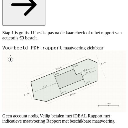
Stap 1 is gratis. U beslist pas na de kaartcheck of u het rapport van
actieprijs €9 bestelt.
Voorbeeld PDF-rapport
maatvoering zichtbaar
N
9,1 m
3,8 m
25,4 m
4,1 m
3,4 m
3,8 m
2,9 m
7,2 m
5,1 m
23,8 m
8,2 m
10 m
Geen account nodig
Veilig betalen met iDEAL
Rapport met
indicatieve maatvoering
Rapport met beschikbare maatvoering