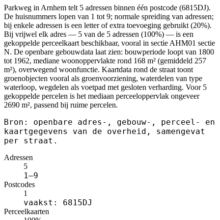
Parkweg in Arnhem telt 5 adressen binnen één postcode (6815DJ).
De huisnummers lopen van 1 tot 9; normale spreiding van adressen;
bij enkele adressen is een letter of extra toevoeging gebruikt (20%).
Bij vrijwel elk adres — 5 van de 5 adressen (100%) — is een
gekoppelde perceelkaart beschikbaar, vooral in sectie AHM01 sectie
N. De openbare gebouwdata laat zien: bouwperiode loopt van 1800
tot 1962, mediane woonoppervlakte rond 168 m² (gemiddeld 257
m²), overwegend woonfunctie. Kaartdata rond de straat toont
groenobjecten vooral als groenvoorziening, waterdelen van type
waterloop, wegdelen als voetpad met gesloten verharding. Voor 5
gekoppelde percelen is het mediaan perceeloppervlak ongeveer
2690 m², passend bij ruime percelen.
Bron: openbare adres-, gebouw-, perceel- en
kaartgegevens van de overheid, samengevat
per straat.
Adressen
5
1–9
Postcodes
1
vaakst: 6815DJ
Perceelkaarten