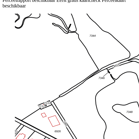
Perceelrapport beschikbaar
Eerst gratis kaartcheck
Perceelkaart
beschikbaar