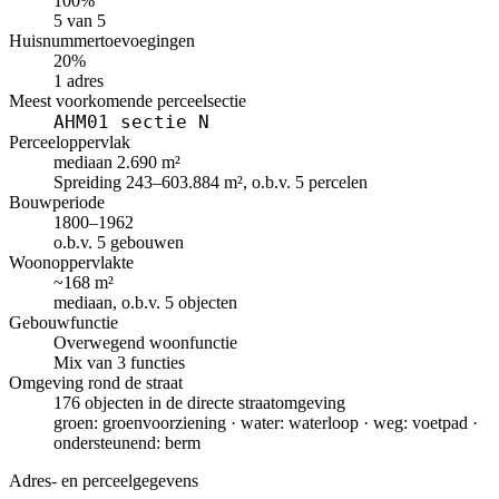
100%
5 van 5
Huisnummertoevoegingen
20%
1 adres
Meest voorkomende perceelsectie
AHM01 sectie N
Perceeloppervlak
mediaan 2.690 m²
Spreiding 243–603.884 m², o.b.v. 5 percelen
Bouwperiode
1800–1962
o.b.v. 5 gebouwen
Woonoppervlakte
~168 m²
mediaan, o.b.v. 5 objecten
Gebouwfunctie
Overwegend woonfunctie
Mix van 3 functies
Omgeving rond de straat
176 objecten in de directe straatomgeving
groen: groenvoorziening · water: waterloop · weg: voetpad ·
ondersteunend: berm
Adres- en perceelgegevens