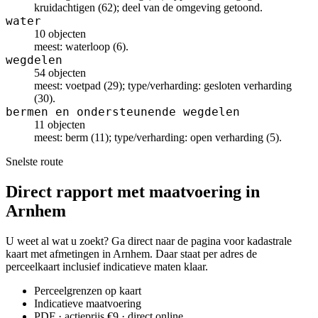
kruidachtigen (62); deel van de omgeving getoond.
water
10 objecten
meest: waterloop (6).
wegdelen
54 objecten
meest: voetpad (29); type/verharding: gesloten verharding
(30).
bermen en ondersteunende wegdelen
11 objecten
meest: berm (11); type/verharding: open verharding (5).
Snelste route
Direct rapport met maatvoering in
Arnhem
U weet al wat u zoekt? Ga direct naar de pagina voor kadastrale
kaart met afmetingen in Arnhem. Daar staat per adres de
perceelkaart inclusief indicatieve maten klaar.
Perceelgrenzen op kaart
Indicatieve maatvoering
PDF · actieprijs €9 · direct online