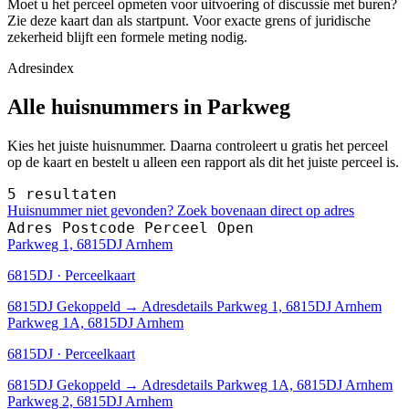
Moet u het perceel opmeten voor uitvoering of discussie met buren?
Zie deze kaart dan als startpunt. Voor exacte grens of juridische
zekerheid blijft een formele meting nodig.
Adresindex
Alle huisnummers in Parkweg
Kies het juiste huisnummer. Daarna controleert u gratis het perceel
op de kaart en bestelt u alleen een rapport als dit het juiste perceel is.
5 resultaten
Huisnummer niet gevonden? Zoek bovenaan direct op adres
Adres
Postcode
Perceel
Open
Parkweg 1, 6815DJ Arnhem
6815DJ · Perceelkaart
6815DJ
Gekoppeld
→
Adresdetails Parkweg 1, 6815DJ Arnhem
Parkweg 1A, 6815DJ Arnhem
6815DJ · Perceelkaart
6815DJ
Gekoppeld
→
Adresdetails Parkweg 1A, 6815DJ Arnhem
Parkweg 2, 6815DJ Arnhem