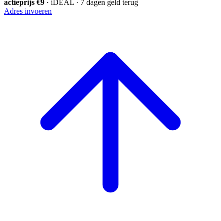
actieprijs €9
· iDEAL · 7 dagen geld terug
Adres invoeren