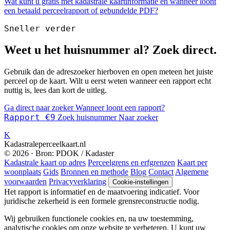
Wat kunt u gratis met kadastrale kaartinformatie en wanneer loont
een betaald perceelrapport of gebundelde PDF?
Sneller verder
Weet u het huisnummer al? Zoek direct.
Gebruik dan de adreszoeker hierboven en open meteen het juiste
perceel op de kaart. Wilt u eerst weten wanneer een rapport echt
nuttig is, lees dan kort de uitleg.
Ga direct naar zoeker
Wanneer loont een rapport?
Rapport €9
Zoek huisnummer
Naar zoeker
K
Kadastraleperceelkaart.nl
© 2026 · Bron: PDOK / Kadaster
Kadastrale kaart op adres
Perceelgrens en erfgrenzen
Kaart per
woonplaats
Gids
Bronnen en methode
Blog
Contact
Algemene
voorwaarden
Privacyverklaring
Cookie-instellingen
Het rapport is informatief en de maatvoering indicatief. Voor
juridische zekerheid is een formele grensreconstructie nodig.
Wij gebruiken functionele cookies en, na uw toestemming,
analytische cookies om onze website te verbeteren. U kunt uw