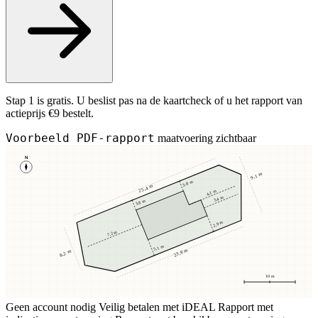
Stap 1 is gratis. U beslist pas na de kaartcheck of u het rapport van
actieprijs €9 bestelt.
Voorbeeld PDF-rapport
maatvoering zichtbaar
N
9,1 m
3,8 m
25,4 m
4,1 m
3,4 m
3,8 m
2,9 m
7,2 m
5,1 m
23,8 m
8,2 m
10 m
Geen account nodig
Veilig betalen met iDEAL
Rapport met