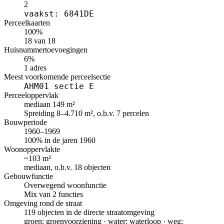
2
vaakst: 6841DE
Perceelkaarten
100%
18 van 18
Huisnummertoevoegingen
6%
1 adres
Meest voorkomende perceelsectie
AHM01 sectie E
Perceeloppervlak
mediaan 149 m²
Spreiding 8–4.710 m², o.b.v. 7 percelen
Bouwperiode
1960–1969
100% in de jaren 1960
Woonoppervlakte
~103 m²
mediaan, o.b.v. 18 objecten
Gebouwfunctie
Overwegend woonfunctie
Mix van 2 functies
Omgeving rond de straat
119 objecten in de directe straatomgeving
groen: groenvoorziening · water: waterloop · weg: