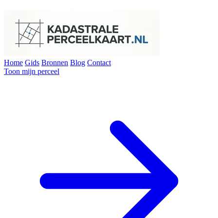
Home
Gids
Bronnen
Blog
Contact
Toon mijn perceel