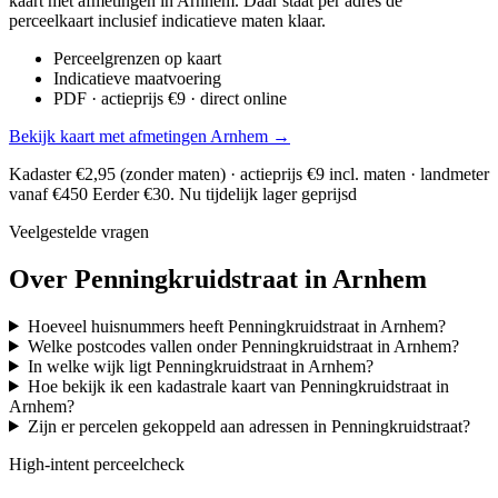
kaart met afmetingen in Arnhem. Daar staat per adres de
perceelkaart inclusief indicatieve maten klaar.
Perceelgrenzen op kaart
Indicatieve maatvoering
PDF · actieprijs €9 · direct online
Bekijk kaart met afmetingen Arnhem →
Kadaster €2,95 (zonder maten) · actieprijs €9 incl. maten · landmeter
vanaf €450
Eerder €30. Nu tijdelijk lager geprijsd
Veelgestelde vragen
Over Penningkruidstraat in Arnhem
Hoeveel huisnummers heeft Penningkruidstraat in Arnhem?
Welke postcodes vallen onder Penningkruidstraat in Arnhem?
In welke wijk ligt Penningkruidstraat in Arnhem?
Hoe bekijk ik een kadastrale kaart van Penningkruidstraat in
Arnhem?
Zijn er percelen gekoppeld aan adressen in Penningkruidstraat?
High-intent perceelcheck