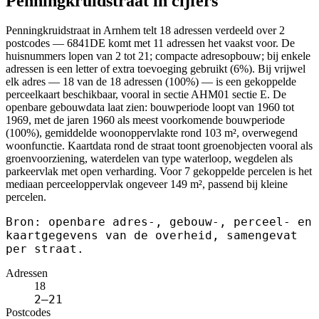
Penningkruidstraat in cijfers
Penningkruidstraat in Arnhem telt 18 adressen verdeeld over 2
postcodes — 6841DE komt met 11 adressen het vaakst voor. De
huisnummers lopen van 2 tot 21; compacte adresopbouw; bij enkele
adressen is een letter of extra toevoeging gebruikt (6%). Bij vrijwel
elk adres — 18 van de 18 adressen (100%) — is een gekoppelde
perceelkaart beschikbaar, vooral in sectie AHM01 sectie E. De
openbare gebouwdata laat zien: bouwperiode loopt van 1960 tot
1969, met de jaren 1960 als meest voorkomende bouwperiode
(100%), gemiddelde woonoppervlakte rond 103 m², overwegend
woonfunctie. Kaartdata rond de straat toont groenobjecten vooral als
groenvoorziening, waterdelen van type waterloop, wegdelen als
parkeervlak met open verharding. Voor 7 gekoppelde percelen is het
mediaan perceeloppervlak ongeveer 149 m², passend bij kleine
percelen.
Bron: openbare adres-, gebouw-, perceel- en
kaartgegevens van de overheid, samengevat
per straat.
Adressen
18
2–21
Postcodes