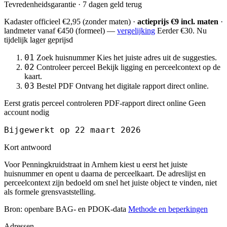
Tevredenheidsgarantie · 7 dagen geld terug
Kadaster officieel
€2,95
(zonder maten) ·
actieprijs €9 incl. maten
·
landmeter
vanaf €450
(formeel) —
vergelijking
Eerder €30. Nu
tijdelijk lager geprijsd
01
Zoek huisnummer
Kies het juiste adres uit de suggesties.
02
Controleer perceel
Bekijk ligging en perceelcontext op de
kaart.
03
Bestel PDF
Ontvang het digitale rapport direct online.
Eerst gratis perceel controleren
PDF-rapport direct online
Geen
account nodig
Bijgewerkt op 22 maart 2026
Kort antwoord
Voor Penningkruidstraat in Arnhem kiest u eerst het juiste
huisnummer en opent u daarna de perceelkaart. De adreslijst en
perceelcontext zijn bedoeld om snel het juiste object te vinden, niet
als formele grensvaststelling.
Bron: openbare BAG- en PDOK-data
Methode en beperkingen
Adressen