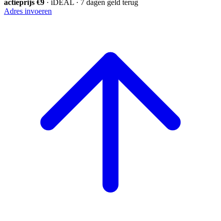
actieprijs €9
· iDEAL · 7 dagen geld terug
Adres invoeren