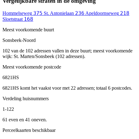
Vergelijkbare straten in de omgeving
375
236
218
Hommelseweg
St. Antonielaan
Apeldoornseweg
168
Sloetstraat
Meest voorkomende buurt
Sonsbeek-Noord
102 van de 102 adressen vallen in deze buurt; meest voorkomende
wijk: St. Marten/Sonsbeek (102 adressen).
Meest voorkomende postcode
6821HS
6821HS komt het vaakst voor met 22 adressen; totaal 6 postcodes.
Verdeling huisnummers
1-122
61 even en 41 oneven.
Perceelkaarten beschikbaar