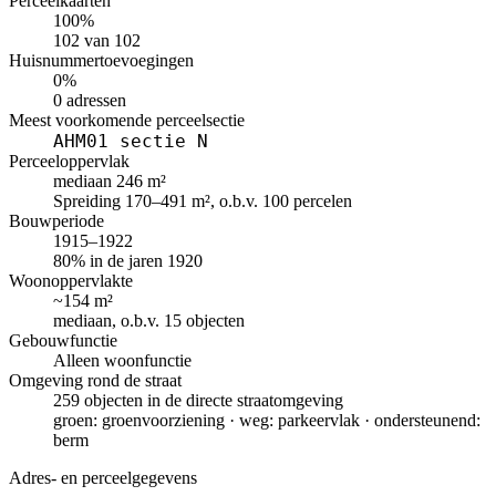
Perceelkaarten
100%
102 van 102
Huisnummertoevoegingen
0%
0 adressen
Meest voorkomende perceelsectie
AHM01 sectie N
Perceeloppervlak
mediaan 246 m²
Spreiding 170–491 m², o.b.v. 100 percelen
Bouwperiode
1915–1922
80% in de jaren 1920
Woonoppervlakte
~154 m²
mediaan, o.b.v. 15 objecten
Gebouwfunctie
Alleen woonfunctie
Omgeving rond de straat
259 objecten in de directe straatomgeving
groen: groenvoorziening · weg: parkeervlak · ondersteunend:
berm
Adres- en perceelgegevens