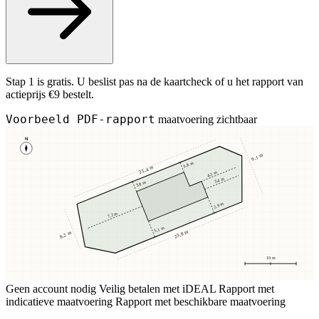
Stap 1 is gratis. U beslist pas na de kaartcheck of u het rapport van
actieprijs €9 bestelt.
Voorbeeld PDF-rapport
maatvoering zichtbaar
N
9,1 m
3,8 m
25,4 m
4,1 m
3,4 m
3,8 m
2,9 m
7,2 m
5,1 m
23,8 m
8,2 m
10 m
Geen account nodig
Veilig betalen met iDEAL
Rapport met
indicatieve maatvoering
Rapport met beschikbare maatvoering