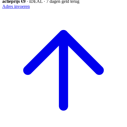
actieprijs €9
· iDEAL · 7 dagen geld terug
Adres invoeren