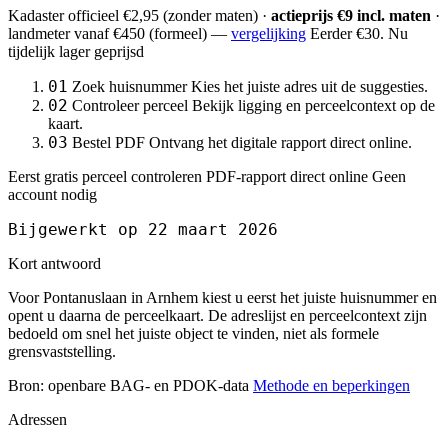
Kadaster officieel
€2,95
(zonder maten) ·
actieprijs €9 incl. maten
·
landmeter
vanaf €450
(formeel) —
vergelijking
Eerder €30. Nu
tijdelijk lager geprijsd
01
Zoek huisnummer
Kies het juiste adres uit de suggesties.
02
Controleer perceel
Bekijk ligging en perceelcontext op de
kaart.
03
Bestel PDF
Ontvang het digitale rapport direct online.
Eerst gratis perceel controleren
PDF-rapport direct online
Geen
account nodig
Bijgewerkt op 22 maart 2026
Kort antwoord
Voor Pontanuslaan in Arnhem kiest u eerst het juiste huisnummer en
opent u daarna de perceelkaart. De adreslijst en perceelcontext zijn
bedoeld om snel het juiste object te vinden, niet als formele
grensvaststelling.
Bron: openbare BAG- en PDOK-data
Methode en beperkingen
Adressen