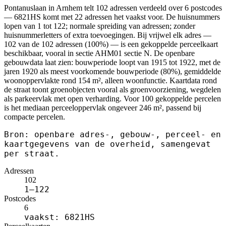
Pontanuslaan in Arnhem telt 102 adressen verdeeld over 6 postcodes
— 6821HS komt met 22 adressen het vaakst voor. De huisnummers
lopen van 1 tot 122; normale spreiding van adressen; zonder
huisnummerletters of extra toevoegingen. Bij vrijwel elk adres —
102 van de 102 adressen (100%) — is een gekoppelde perceelkaart
beschikbaar, vooral in sectie AHM01 sectie N. De openbare
gebouwdata laat zien: bouwperiode loopt van 1915 tot 1922, met de
jaren 1920 als meest voorkomende bouwperiode (80%), gemiddelde
woonoppervlakte rond 154 m², alleen woonfunctie. Kaartdata rond
de straat toont groenobjecten vooral als groenvoorziening, wegdelen
als parkeervlak met open verharding. Voor 100 gekoppelde percelen
is het mediaan perceeloppervlak ongeveer 246 m², passend bij
compacte percelen.
Bron: openbare adres-, gebouw-, perceel- en
kaartgegevens van de overheid, samengevat
per straat.
Adressen
102
1–122
Postcodes
6
vaakst: 6821HS