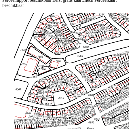
Perceelrapport beschikbaar
Eerst gratis kaartcheck
Perceelkaart
beschikbaar