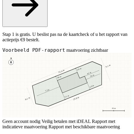
Stap 1 is gratis. U beslist pas na de kaartcheck of u het rapport van
actieprijs €9 bestelt.
Voorbeeld PDF-rapport
maatvoering zichtbaar
N
9,1 m
3,8 m
25,4 m
4,1 m
3,4 m
3,8 m
2,9 m
7,2 m
5,1 m
23,8 m
8,2 m
10 m
Geen account nodig
Veilig betalen met iDEAL
Rapport met
indicatieve maatvoering
Rapport met beschikbare maatvoering