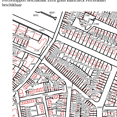
Perceelrapport beschikbaar
Eerst gratis kaartcheck
Perceelkaart
beschikbaar