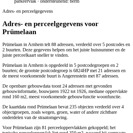
parkeervlak · ondersteunend: berm
Adres- en perceelgegevens
Adres- en perceelgegevens voor
Prümelaan
Prümelaan in Arnhem telt 88 adressen, verdeeld over 5 postcodes en
2 buurten. Deze gegevens helpen om het juiste huisnummer en de
juiste perceelkaart sneller te vinden.
Prümelaan in Arnhem is opgedeeld in 5 postcodegroepen en 2
buurten; de grootste postcodegroep is 6824HP met 21 adressen en
de meest voorkomende buurt is Angerenstein met 87 adressen.
De openbare gebouwdata toont 24 adressen met gevonden
gebouwinformatie, bouwjaren 1922 tot 1926, mediane oppervlakte
rond 160 m2, meest voorkomende gebouwfunctie woonfunctie.
De kaartdata rond Prümelaan bevat 235 objecten verdeeld over 4
objectgroepen, zoals wegen, groen, water of andere zichtbare
onderdelen van de straatomgeving.
Voor Prümelaan zijn 81 perceeloppervlakken gekoppeld; het
typische perceeloppervlak ligt rond 350 m2, passend bij compacte