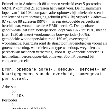
Prümelaan in Arnhem telt 88 adressen verdeeld over 5 postcodes —
6824HP komt met 21 adressen het vaakst voor. De huisnummers
lopen van 1 tot 103; compacte adresopbouw; bij enkele adressen is
een letter of extra toevoeging gebruikt (6%). Bij vrijwel elk adres —
87 van de 88 adressen (99%) — is een gekoppelde perceelkaart
beschikbaar, vooral in sectie AHM01 sectie C. De openbare
gebouwdata laat zien: bouwperiode loopt van 1922 tot 1926, met de
jaren 1920 als meest voorkomende bouwperiode (100%),
gemiddelde woonoppervlakte rond 160 m², overwegend
woonfunctie. Kaartdata rond de straat toont groenobjecten vooral als
groenvoorziening, waterdelen van type waterloop, wegdelen als
parkeervlak met open verharding. Voor 81 gekoppelde percelen is
het mediaan perceeloppervlak ongeveer 350 m², passend bij
compacte percelen.
Bron: openbare adres-, gebouw-, perceel- en
kaartgegevens van de overheid, samengevat
per straat.
Adressen
88
1–103
Postcodes
5