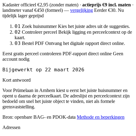
Kadaster officieel
€2,95
(zonder maten) ·
actieprijs €9 incl. maten
·
landmeter
vanaf €450
(formeel) —
vergelijking
Eerder €30. Nu
tijdelijk lager geprijsd
01
Zoek huisnummer
Kies het juiste adres uit de suggesties.
02
Controleer perceel
Bekijk ligging en perceelcontext op de
kaart.
03
Bestel PDF
Ontvang het digitale rapport direct online.
Eerst gratis perceel controleren
PDF-rapport direct online
Geen
account nodig
Bijgewerkt op 22 maart 2026
Kort antwoord
Voor Prümelaan in Arnhem kiest u eerst het juiste huisnummer en
opent u daarna de perceelkaart. De adreslijst en perceelcontext zijn
bedoeld om snel het juiste object te vinden, niet als formele
grensvaststelling.
Bron: openbare BAG- en PDOK-data
Methode en beperkingen
Adressen