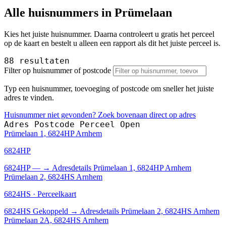
Alle huisnummers in Prümelaan
Kies het juiste huisnummer. Daarna controleert u gratis het perceel
op de kaart en bestelt u alleen een rapport als dit het juiste perceel is.
88 resultaten
Filter op huisnummer of postcode
Typ een huisnummer, toevoeging of postcode om sneller het juiste
adres te vinden.
Huisnummer niet gevonden? Zoek bovenaan direct op adres
Adres
Postcode
Perceel
Open
Prümelaan 1, 6824HP Arnhem
6824HP
6824HP
—
→
Adresdetails Prümelaan 1, 6824HP Arnhem
Prümelaan 2, 6824HS Arnhem
6824HS · Perceelkaart
6824HS
Gekoppeld
→
Adresdetails Prümelaan 2, 6824HS Arnhem
Prümelaan 2A, 6824HS Arnhem