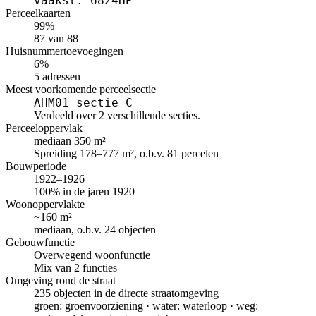
vaakst: 6824HP
Perceelkaarten
99%
87 van 88
Huisnummertoevoegingen
6%
5 adressen
Meest voorkomende perceelsectie
AHM01 sectie C
Verdeeld over 2 verschillende secties.
Perceeloppervlak
mediaan 350 m²
Spreiding 178–777 m², o.b.v. 81 percelen
Bouwperiode
1922–1926
100% in de jaren 1920
Woonoppervlakte
~160 m²
mediaan, o.b.v. 24 objecten
Gebouwfunctie
Overwegend woonfunctie
Mix van 2 functies
Omgeving rond de straat
235 objecten in de directe straatomgeving
groen: groenvoorziening · water: waterloop · weg: