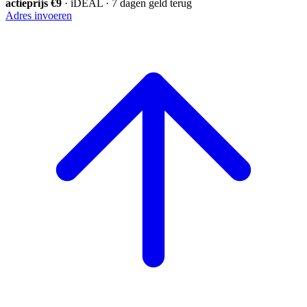
actieprijs €9
· iDEAL · 7 dagen geld terug
Adres invoeren