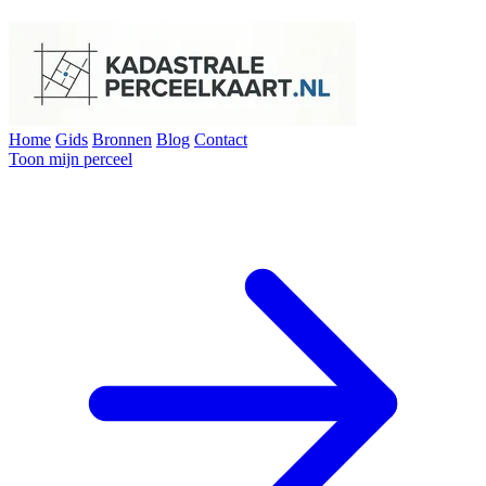
Home
Gids
Bronnen
Blog
Contact
Toon mijn perceel