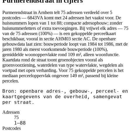
Purmerendstraat in cijfers
Purmerendstraat in Arnhem telt 75 adressen verdeeld over 5
postcodes — 6843VA komt met 24 adressen het vaakst voor. De
huisnummers lopen van 1 tot 88; compacte adresopbouw; zonder
huisnummerletters of extra toevoegingen. Bij vrijwel elk adres — 75
van de 75 adressen (100%) — is een gekoppelde perceelkaart
beschikbaar, vooral in sectie AHM03 sectie AC. De openbare
gebouwdata laat zien: bouwperiode loopt van 1984 tot 1986, met de
jaren 1980 als meest voorkomende bouwperiode (100%),
gemiddelde woonoppervlakte rond 109 m², alleen woonfunctie.
Kaartdata rond de straat toont groenobjecten vooral als
groenvoorziening, waterdelen van type watervlakte, wegdelen als
voetpad met open verharding. Voor 75 gekoppelde percelen is het
mediaan perceeloppervlak ongeveer 149 m², passend bij kleine
percelen.
Bron: openbare adres-, gebouw-, perceel- en
kaartgegevens van de overheid, samengevat
per straat.
Adressen
75
1–88
Postcodes