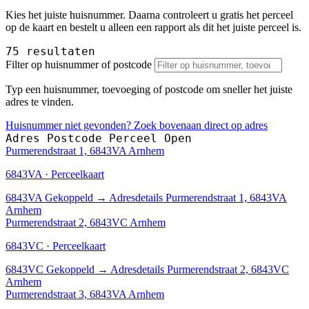
Kies het juiste huisnummer. Daarna controleert u gratis het perceel
op de kaart en bestelt u alleen een rapport als dit het juiste perceel is.
75 resultaten
Filter op huisnummer of postcode
Typ een huisnummer, toevoeging of postcode om sneller het juiste
adres te vinden.
Huisnummer niet gevonden? Zoek bovenaan direct op adres
Adres
Postcode
Perceel
Open
Purmerendstraat 1, 6843VA Arnhem
6843VA · Perceelkaart
6843VA
Gekoppeld
→
Adresdetails Purmerendstraat 1, 6843VA
Arnhem
Purmerendstraat 2, 6843VC Arnhem
6843VC · Perceelkaart
6843VC
Gekoppeld
→
Adresdetails Purmerendstraat 2, 6843VC
Arnhem
Purmerendstraat 3, 6843VA Arnhem