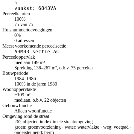
5
vaakst: 6843VA
Perceelkaarten
100%
75 van 75
Huisnummertoevoegingen
0%
0 adressen
Meest voorkomende perceelsectie
AHM03 sectie AC
Perceeloppervlak
mediaan 149 m²
Spreiding 136–267 m², o.b.v. 75 percelen
Bouwperiode
1984–1986
100% in de jaren 1980
Woonoppervlakte
~109 m²
mediaan, o.b.v. 22 objecten
Gebouwfunctie
Alleen woonfunctie
Omgeving rond de straat
262 objecten in de directe straatomgeving
groen: groenvoorziening · water: watervlakte · weg: voetpad ·
ondersteunend: berm