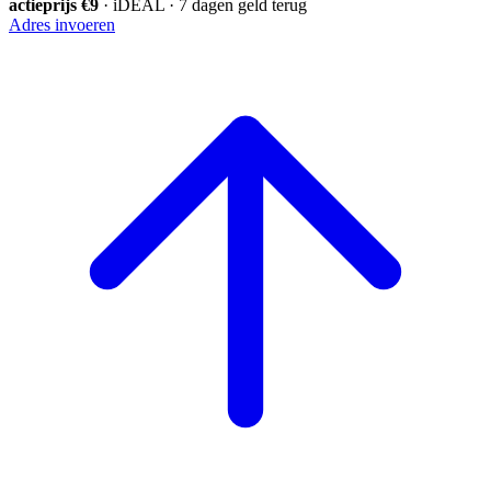
actieprijs €9
· iDEAL · 7 dagen geld terug
Adres invoeren