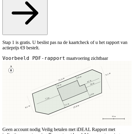
Stap 1 is gratis. U beslist pas na de kaartcheck of u het rapport van
actieprijs €9 bestelt.
Voorbeeld PDF-rapport
maatvoering zichtbaar
N
9,1 m
3,8 m
25,4 m
4,1 m
3,4 m
3,8 m
2,9 m
7,2 m
5,1 m
23,8 m
8,2 m
10 m
Geen account nodig
Veilig betalen met iDEAL
Rapport met