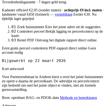
Tevredenheidsgarantie · 7 dagen geld terug
Kadaster officieel
€2,95
(zonder maten) ·
actieprijs €9 incl. maten
·
landmeter
vanaf €450
(formeel) —
vergelijking
Eerder €30. Nu
tijdelijk lager geprijsd
01
Zoek huisnummer
Kies het juiste adres uit de suggesties.
02
Controleer perceel
Bekijk ligging en perceelcontext op de
kaart.
03
Bestel PDF
Ontvang het digitale rapport direct online.
Eerst gratis perceel controleren
PDF-rapport direct online
Geen
account nodig
Bijgewerkt op 22 maart 2026
Kort antwoord
Voor Purmerendstraat in Arnhem kiest u eerst het juiste huisnummer
en opent u daarna de perceelkaart. De adreslijst en perceelcontext
zijn bedoeld om snel het juiste object te vinden, niet als formele
grensvaststelling.
Bron: openbare BAG- en PDOK-data
Methode en beperkingen
Adressen