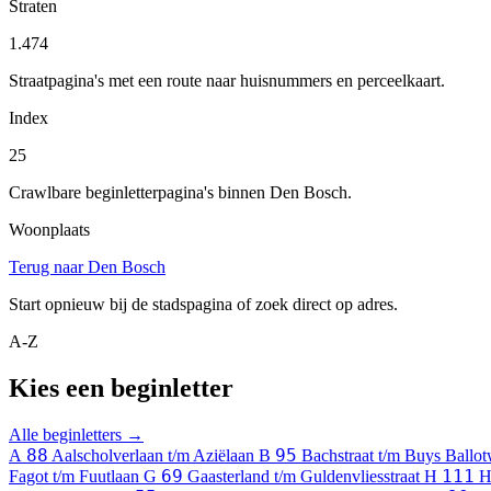
Straten
1.474
Straatpagina's met een route naar huisnummers en perceelkaart.
Index
25
Crawlbare beginletterpagina's binnen Den Bosch.
Woonplaats
Terug naar Den Bosch
Start opnieuw bij de stadspagina of zoek direct op adres.
A-Z
Kies een beginletter
Alle beginletters →
88
95
A
Aalscholverlaan t/m Aziëlaan
B
Bachstraat t/m Buys Ballo
69
111
Fagot t/m Fuutlaan
G
Gaasterland t/m Guldenvliesstraat
H
H