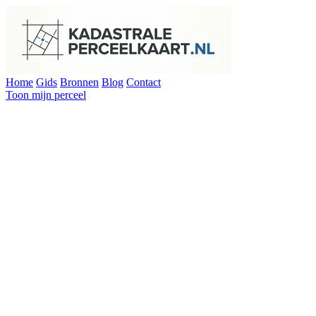
Home
Gids
Bronnen
Blog
Contact
Toon mijn perceel