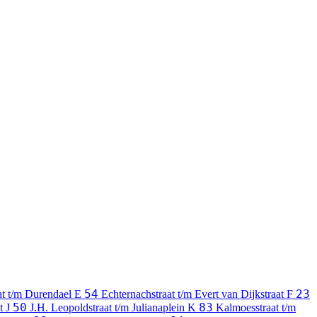
54
23
at t/m Durendael
E
Echternachstraat t/m Evert van Dijkstraat
F
50
83
at
J
J.H. Leopoldstraat t/m Julianaplein
K
Kalmoesstraat t/m