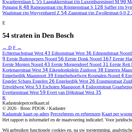
55
90
Kwartierenlaan
L
Laagakkerstraat t/m Luxemburgsingel
M
Ma
48
128
Putgang
R
Rameaustraat t/m Röntgenstraat
S
Saffier t/m S
54
2
Waalstraat t/m Wuyvenhaerd
Z
Zaanstraat t/m Zwollestraat
0-9
E
54 straten in Den Bosch
← D
F →
43
36
Echternachstraat
West
Edisonstraat
West
Edmondstraat
Noord
9
56
167
Eerste Buitenpepers
Noord
Eerste Donk
Noord
Eerste H
43
31
Eerste Morgen
Noord
Eerste Morgendreef
Noord
Eerste Reit
34
38
Kortenaerstraat
West
Eikendonkplein
Zuidoost
Eimeren
Maas
39
4
Empelsedijk
Maaspoort
Empelsehoefweg
Rosmalen-Noord
Emp
26
26
Engeler Schans
Engelen
Engelsedijk
West
Erasmusstraat
Zuid
53
4
Ertveldweg
West
Eschoten
Maaspoort
Esdoornstraat
Graafsepo
59
35
Evertsenstraat
West
Evert van Dijkstraat
West
K
Kadastraleperceelkaart.nl
© 2026 · Bron: PDOK / Kadaster
Kadastrale kaart op adres
Perceelgrens en erfgrenzen
Kaart per woonp
Het rapport is informatief en de maatvoering indicatief. Voor juridisc
Wij gebruiken functionele cookies en, na uw toestemming, analytisch