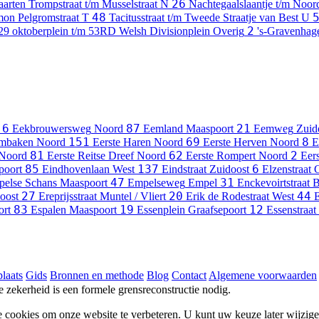
26
arten Trompstraat t/m Musselstraat
N
Nachtegaalslaantje t/m Noo
48
ymon Pelgromstraat
T
Tacitusstraat t/m Tweede Straatje van Best
U
2
29 oktoberplein t/m 53RD Welsh Divisionplein
Overig
's-Gravenhage
6
87
21
Eekbrouwersweg
Noord
Eemland
Maaspoort
Eemweg
Zuid
151
69
8
ambaken
Noord
Eerste Haren
Noord
Eerste Herven
Noord
E
81
62
2
Noord
Eerste Reitse Dreef
Noord
Eerste Rompert
Noord
Eer
85
137
6
poort
Eindhovenlaan
West
Eindstraat
Zuidoost
Elzenstraat
G
47
31
else Schans
Maaspoort
Empelseweg
Empel
Enckevoirtstraat
B
27
20
44
oost
Ereprijsstraat
Muntel / Vliert
Erik de Rodestraat
West
E
83
19
12
ort
Espalen
Maaspoort
Essenplein
Graafsepoort
Essenstraat
laats
Gids
Bronnen en methode
Blog
Contact
Algemene voorwaarden
he zekerheid is een formele grensreconstructie nodig.
e cookies om onze website te verbeteren. U kunt uw keuze later wijzig