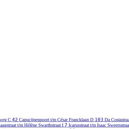
42
103
tweg
C
Capucijnenpoort t/m César Francklaan
D
Da Costastra
7
aagstraat t/m Hélène Swarthstraat
I
Icarusstraat t/m Isaac Sweersstra