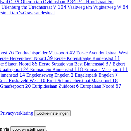
39
84
rdwal
O
Oberon t/m Ovidiuslaan
P
P.C. Hooftstraat t/m
5
104
64
Uilenburg t/m Utrechtstraat
V
Vaaltweg t/m Vughterweg
W
straat t/m 's-Gravesandestraat
76
42
oost
Eendrachtspolder
Maaspoort
Eerste Avendonkstraat
West
39
11
erste Hervendreef
Noord
Eerste Korenstraatje
Binnenstad
85
37
ste Slagen
Noord
Eerste Straatje van Best
Binnenstad
Egbert
24
118
11
raafsepoort
Emmaplein
Binnenstad
Emmaus
Maaspoort
14
2
7
innenstad
Engelenseweg
Engelen
Engelerpark
Engelen
10
18
rnst Ruskaveld
West
Ernst Schumacherstraat
Maaspoort
20
6
67
Graafsepoort
Euripideslaan
Zuidoost
Europalaan
Noord
Privacyverklaring
Cookie-instellingen
en via
.
cookie-instellingen