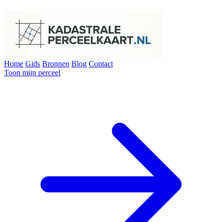
Home
Gids
Bronnen
Blog
Contact
Toon mijn perceel