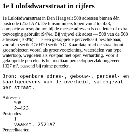
1e Lulofsdwarsstraat in cijfers
1e Lulofsdwarsstraat in Den Haag telt 508 adressen binnen één
postcode (2521AZ). De huisnummers lopen van 2 tot 423;
compacte adresopbouw; bij de meeste adressen is een letter of extra
toevoeging gebruikt (94%). Bij vrijwel elk adres — 508 van de 508
adressen (100%) — is een gekoppelde perceelkaart beschikbaar,
vooral in sectie GVH20 sectie AC. Kaartdata rond de straat toont
groenobjecten vooral als groenvoorziening, waterdelen van type
waterloop, wegdelen als voetpad met open verharding. Voor 8
gekoppelde percelen is het mediaan perceeloppervlak ongeveer
1327 m², passend bij ruime percelen.
Bron: openbare adres-, gebouw-, perceel- en
kaartgegevens van de overheid, samengevat
per straat.
Adressen
508
2–423
Postcodes
1
vaakst: 2521AZ
Perceelkaarten