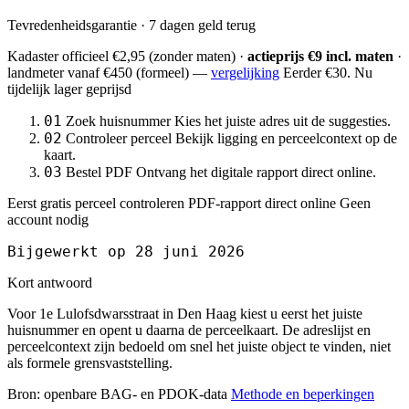
Tevredenheidsgarantie · 7 dagen geld terug
Kadaster officieel
€2,95
(zonder maten) ·
actieprijs €9 incl. maten
·
landmeter
vanaf €450
(formeel) —
vergelijking
Eerder €30. Nu
tijdelijk lager geprijsd
01
Zoek huisnummer
Kies het juiste adres uit de suggesties.
02
Controleer perceel
Bekijk ligging en perceelcontext op de
kaart.
03
Bestel PDF
Ontvang het digitale rapport direct online.
Eerst gratis perceel controleren
PDF-rapport direct online
Geen
account nodig
Bijgewerkt op 28 juni 2026
Kort antwoord
Voor 1e Lulofsdwarsstraat in Den Haag kiest u eerst het juiste
huisnummer en opent u daarna de perceelkaart. De adreslijst en
perceelcontext zijn bedoeld om snel het juiste object te vinden, niet
als formele grensvaststelling.
Bron: openbare BAG- en PDOK-data
Methode en beperkingen