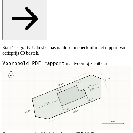
Stap 1 is gratis. U beslist pas na de kaartcheck of u het rapport van
actieprijs €9 bestelt.
Voorbeeld PDF-rapport
maatvoering zichtbaar
N
9,1 m
3,8 m
25,4 m
4,1 m
3,4 m
3,8 m
2,9 m
7,2 m
5,1 m
23,8 m
8,2 m
10 m