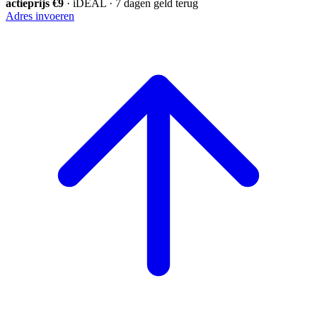
actieprijs €9
· iDEAL · 7 dagen geld terug
Adres invoeren