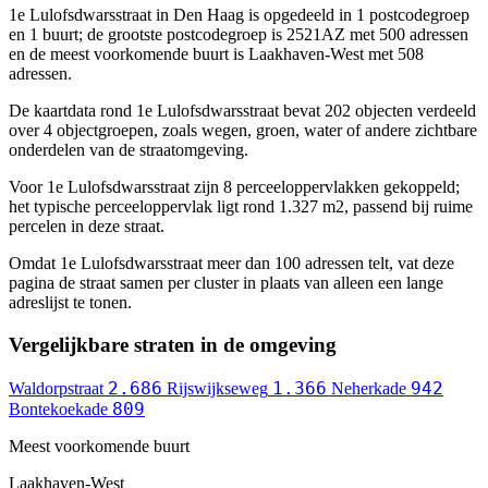
1e Lulofsdwarsstraat in Den Haag is opgedeeld in 1 postcodegroep
en 1 buurt; de grootste postcodegroep is 2521AZ met 500 adressen
en de meest voorkomende buurt is Laakhaven-West met 508
adressen.
De kaartdata rond 1e Lulofsdwarsstraat bevat 202 objecten verdeeld
over 4 objectgroepen, zoals wegen, groen, water of andere zichtbare
onderdelen van de straatomgeving.
Voor 1e Lulofsdwarsstraat zijn 8 perceeloppervlakken gekoppeld;
het typische perceeloppervlak ligt rond 1.327 m2, passend bij ruime
percelen in deze straat.
Omdat 1e Lulofsdwarsstraat meer dan 100 adressen telt, vat deze
pagina de straat samen per cluster in plaats van alleen een lange
adreslijst te tonen.
Vergelijkbare straten in de omgeving
2.686
1.366
942
Waldorpstraat
Rijswijkseweg
Neherkade
809
Bontekoekade
Meest voorkomende buurt
Laakhaven-West