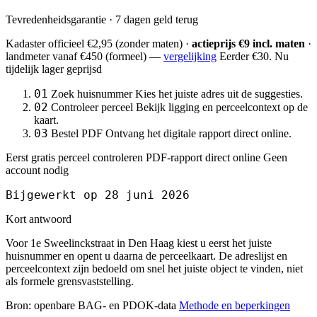
Tevredenheidsgarantie · 7 dagen geld terug
Kadaster officieel
€2,95
(zonder maten) ·
actieprijs €9 incl. maten
·
landmeter
vanaf €450
(formeel) —
vergelijking
Eerder €30. Nu
tijdelijk lager geprijsd
01
Zoek huisnummer
Kies het juiste adres uit de suggesties.
02
Controleer perceel
Bekijk ligging en perceelcontext op de
kaart.
03
Bestel PDF
Ontvang het digitale rapport direct online.
Eerst gratis perceel controleren
PDF-rapport direct online
Geen
account nodig
Bijgewerkt op 28 juni 2026
Kort antwoord
Voor 1e Sweelinckstraat in Den Haag kiest u eerst het juiste
huisnummer en opent u daarna de perceelkaart. De adreslijst en
perceelcontext zijn bedoeld om snel het juiste object te vinden, niet
als formele grensvaststelling.
Bron: openbare BAG- en PDOK-data
Methode en beperkingen