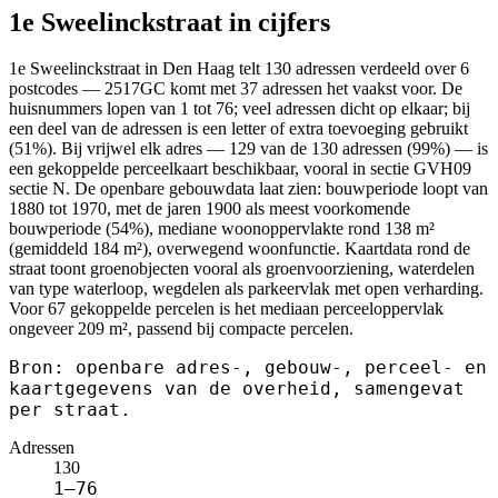
1e Sweelinckstraat in cijfers
1e Sweelinckstraat in Den Haag telt 130 adressen verdeeld over 6
postcodes — 2517GC komt met 37 adressen het vaakst voor. De
huisnummers lopen van 1 tot 76; veel adressen dicht op elkaar; bij
een deel van de adressen is een letter of extra toevoeging gebruikt
(51%). Bij vrijwel elk adres — 129 van de 130 adressen (99%) — is
een gekoppelde perceelkaart beschikbaar, vooral in sectie GVH09
sectie N. De openbare gebouwdata laat zien: bouwperiode loopt van
1880 tot 1970, met de jaren 1900 als meest voorkomende
bouwperiode (54%), mediane woonoppervlakte rond 138 m²
(gemiddeld 184 m²), overwegend woonfunctie. Kaartdata rond de
straat toont groenobjecten vooral als groenvoorziening, waterdelen
van type waterloop, wegdelen als parkeervlak met open verharding.
Voor 67 gekoppelde percelen is het mediaan perceeloppervlak
ongeveer 209 m², passend bij compacte percelen.
Bron: openbare adres-, gebouw-, perceel- en
kaartgegevens van de overheid, samengevat
per straat.
Adressen
130
1–76