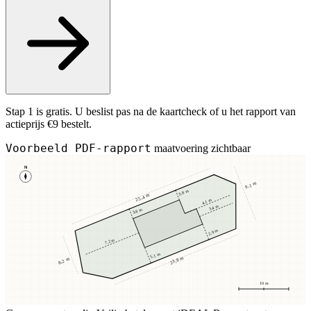
Stap 1 is gratis. U beslist pas na de kaartcheck of u het rapport van
actieprijs €9 bestelt.
Voorbeeld PDF-rapport
maatvoering zichtbaar
N
9,1 m
3,8 m
25,4 m
4,1 m
3,4 m
3,8 m
2,9 m
7,2 m
5,1 m
23,8 m
8,2 m
10 m