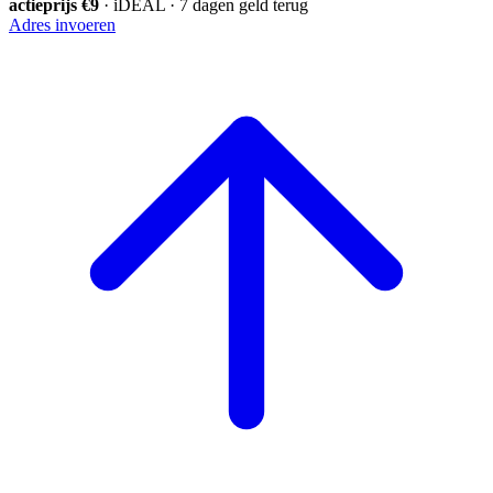
actieprijs €9
· iDEAL · 7 dagen geld terug
Adres invoeren