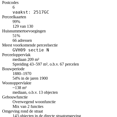
Postcodes
6
vaakst: 2517GC
Perceelkaarten
99%
129 van 130
Huisnummertoevoegingen
51%
66 adressen
Meest voorkomende perceelsectie
GVH09 sectie N
Perceeloppervlak
mediaan 209 m²
Spreiding 43–597 m², o.b.v. 67 percelen
Bouwperiode
1880–1970
54% in de jaren 1900
Woonoppervlakte
~138 m²
mediaan, o.b.v. 13 objecten
Gebouwfunctie
Overwegend woonfunctie
Mix van 2 functies
Omgeving rond de straat
143 objecten in de directe straatomgeving