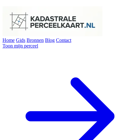
Home
Gids
Bronnen
Blog
Contact
Toon mijn perceel