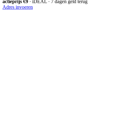
actieprijs €9
· iDEAL · 7 dagen geld terug
Adres invoeren