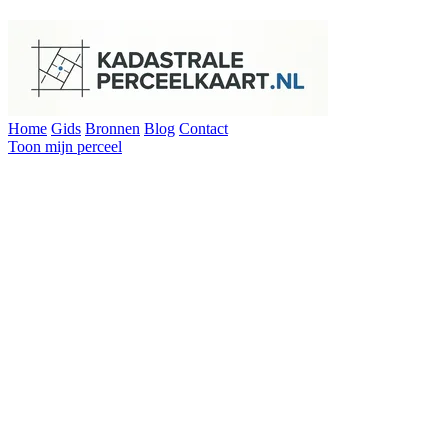
Home
Gids
Bronnen
Blog
Contact
Toon mijn perceel