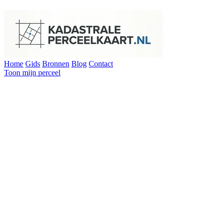
Home
Gids
Bronnen
Blog
Contact
Toon mijn perceel