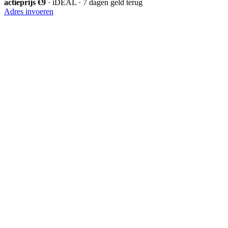
actieprijs €9
· iDEAL · 7 dagen geld terug
Adres invoeren