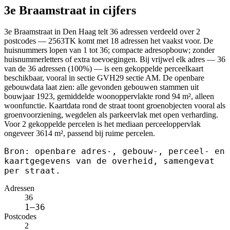
3e Braamstraat in cijfers
3e Braamstraat in Den Haag telt 36 adressen verdeeld over 2
postcodes — 2563TK komt met 18 adressen het vaakst voor. De
huisnummers lopen van 1 tot 36; compacte adresopbouw; zonder
huisnummerletters of extra toevoegingen. Bij vrijwel elk adres — 36
van de 36 adressen (100%) — is een gekoppelde perceelkaart
beschikbaar, vooral in sectie GVH29 sectie AM. De openbare
gebouwdata laat zien: alle gevonden gebouwen stammen uit
bouwjaar 1923, gemiddelde woonoppervlakte rond 94 m², alleen
woonfunctie. Kaartdata rond de straat toont groenobjecten vooral als
groenvoorziening, wegdelen als parkeervlak met open verharding.
Voor 2 gekoppelde percelen is het mediaan perceeloppervlak
ongeveer 3614 m², passend bij ruime percelen.
Bron: openbare adres-, gebouw-, perceel- en
kaartgegevens van de overheid, samengevat
per straat.
Adressen
36
1–36
Postcodes
2