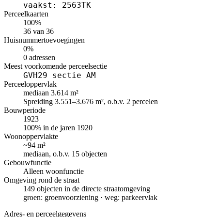
vaakst: 2563TK
Perceelkaarten
100%
36 van 36
Huisnummertoevoegingen
0%
0 adressen
Meest voorkomende perceelsectie
GVH29 sectie AM
Perceeloppervlak
mediaan 3.614 m²
Spreiding 3.551–3.676 m², o.b.v. 2 percelen
Bouwperiode
1923
100% in de jaren 1920
Woonoppervlakte
~94 m²
mediaan, o.b.v. 15 objecten
Gebouwfunctie
Alleen woonfunctie
Omgeving rond de straat
149 objecten in de directe straatomgeving
groen: groenvoorziening · weg: parkeervlak
Adres- en perceelgegevens