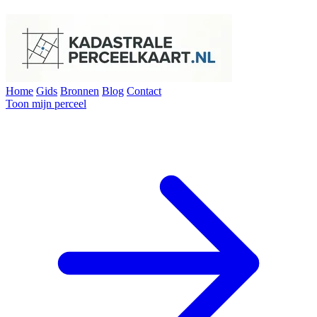
Home
Gids
Bronnen
Blog
Contact
Toon mijn perceel