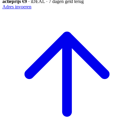
actieprijs €9
· iDEAL · 7 dagen geld terug
Adres invoeren