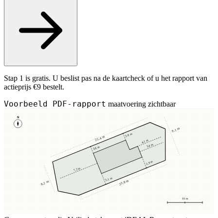
Stap 1 is gratis. U beslist pas na de kaartcheck of u het rapport van
actieprijs €9 bestelt.
Voorbeeld PDF-rapport
maatvoering zichtbaar
N
9,1 m
3,8 m
25,4 m
4,1 m
3,4 m
3,8 m
2,9 m
7,2 m
5,1 m
23,8 m
8,2 m
10 m