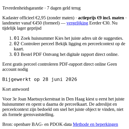
Tevredenheidsgarantie · 7 dagen geld terug
Kadaster officieel
€2,95
(zonder maten) ·
actieprijs €9 incl. maten
·
landmeter
vanaf €450
(formeel) —
vergelijking
Eerder €30. Nu
tijdelijk lager geprijsd
01
Zoek huisnummer
Kies het juiste adres uit de suggesties.
02
Controleer perceel
Bekijk ligging en perceelcontext op de
kaart.
03
Bestel PDF
Ontvang het digitale rapport direct online.
Eerst gratis perceel controleren
PDF-rapport direct online
Geen
account nodig
Bijgewerkt op 28 juni 2026
Kort antwoord
Voor 3e Joan Maetsuyckerstraat in Den Haag kiest u eerst het juiste
huisnummer en opent u daarna de perceelkaart. De adreslijst en
perceelcontext zijn bedoeld om snel het juiste object te vinden, niet
als formele grensvaststelling.
Bron: openbare BAG- en PDOK-data
Methode en beperkingen