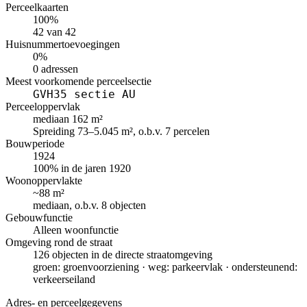
Perceelkaarten
100%
42 van 42
Huisnummertoevoegingen
0%
0 adressen
Meest voorkomende perceelsectie
GVH35 sectie AU
Perceeloppervlak
mediaan 162 m²
Spreiding 73–5.045 m², o.b.v. 7 percelen
Bouwperiode
1924
100% in de jaren 1920
Woonoppervlakte
~88 m²
mediaan, o.b.v. 8 objecten
Gebouwfunctie
Alleen woonfunctie
Omgeving rond de straat
126 objecten in de directe straatomgeving
groen: groenvoorziening · weg: parkeervlak · ondersteunend:
verkeerseiland
Adres- en perceelgegevens