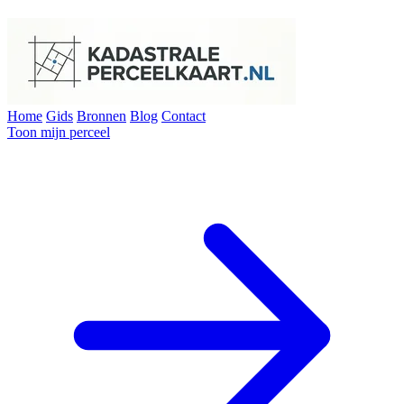
Home
Gids
Bronnen
Blog
Contact
Toon mijn perceel