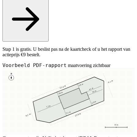
Stap 1 is gratis. U beslist pas na de kaartcheck of u het rapport van
actieprijs €9 bestelt.
Voorbeeld PDF-rapport
maatvoering zichtbaar
N
9,1 m
3,8 m
25,4 m
4,1 m
3,4 m
3,8 m
2,9 m
7,2 m
5,1 m
23,8 m
8,2 m
10 m