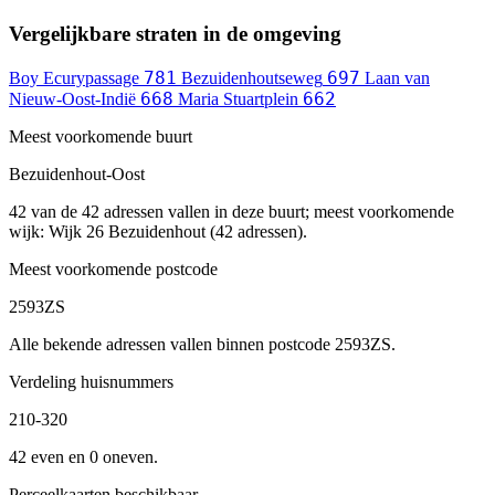
Vergelijkbare straten in de omgeving
781
697
Boy Ecurypassage
Bezuidenhoutseweg
Laan van
668
662
Nieuw-Oost-Indië
Maria Stuartplein
Meest voorkomende buurt
Bezuidenhout-Oost
42 van de 42 adressen vallen in deze buurt; meest voorkomende
wijk: Wijk 26 Bezuidenhout (42 adressen).
Meest voorkomende postcode
2593ZS
Alle bekende adressen vallen binnen postcode 2593ZS.
Verdeling huisnummers
210-320
42 even en 0 oneven.
Perceelkaarten beschikbaar