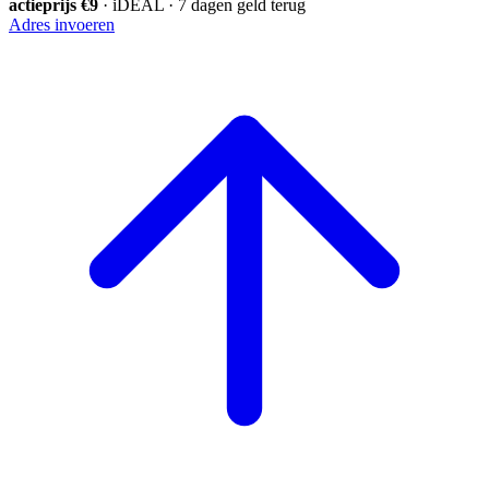
actieprijs €9
· iDEAL · 7 dagen geld terug
Adres invoeren