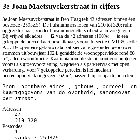
3e Joan Maetsuyckerstraat in cijfers
3e Joan Maetsuyckerstraat in Den Haag telt 42 adressen binnen één
postcode (2593ZS). De huisnummers lopen van 210 tot 320; ruim
opgezette straat; zonder huisnummerletters of extra toevoegingen.
Bij vrijwel elk adres — 42 van de 42 adressen (100%) — is een
gekoppelde perceelkaart beschikbaar, vooral in sectie GVH35 sectie
AU. De openbare gebouwdata laat zien: alle gevonden gebouwen
stammen uit bouwjaar 1924, gemiddelde woonoppervlakte rond 88
m², alleen woonfunctie. Kaartdata rond de straat toont groenobjecten
vooral als groenvoorziening, wegdelen als parkeervlak met open
verharding. Voor 7 gekoppelde percelen is het mediaan
perceeloppervlak ongeveer 162 m², passend bij compacte percelen.
Bron: openbare adres-, gebouw-, perceel- en
kaartgegevens van de overheid, samengevat
per straat.
Adressen
42
210–320
Postcodes
1
vaakst: 2593ZS