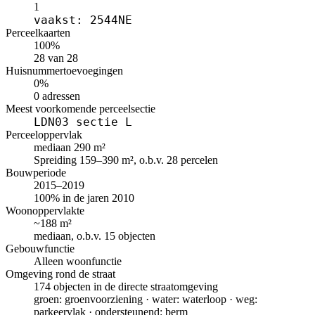
1
vaakst: 2544NE
Perceelkaarten
100%
28 van 28
Huisnummertoevoegingen
0%
0 adressen
Meest voorkomende perceelsectie
LDN03 sectie L
Perceeloppervlak
mediaan 290 m²
Spreiding 159–390 m², o.b.v. 28 percelen
Bouwperiode
2015–2019
100% in de jaren 2010
Woonoppervlakte
~188 m²
mediaan, o.b.v. 15 objecten
Gebouwfunctie
Alleen woonfunctie
Omgeving rond de straat
174 objecten in de directe straatomgeving
groen: groenvoorziening · water: waterloop · weg:
parkeervlak · ondersteunend: berm