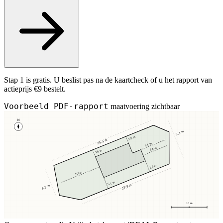
Stap 1 is gratis. U beslist pas na de kaartcheck of u het rapport van
actieprijs €9 bestelt.
Voorbeeld PDF-rapport
maatvoering zichtbaar
N
9,1 m
3,8 m
25,4 m
4,1 m
3,4 m
3,8 m
2,9 m
7,2 m
5,1 m
23,8 m
8,2 m
10 m