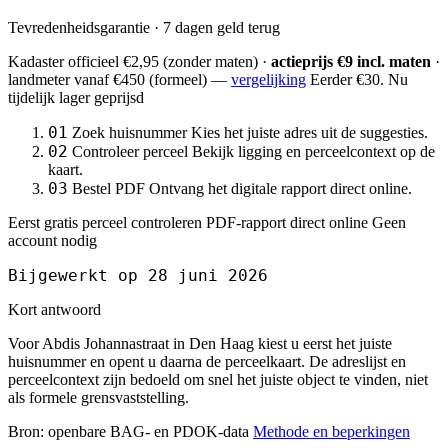
Tevredenheidsgarantie · 7 dagen geld terug
Kadaster officieel
€2,95
(zonder maten) ·
actieprijs €9 incl. maten
·
landmeter
vanaf €450
(formeel) —
vergelijking
Eerder €30. Nu
tijdelijk lager geprijsd
01
Zoek huisnummer
Kies het juiste adres uit de suggesties.
02
Controleer perceel
Bekijk ligging en perceelcontext op de
kaart.
03
Bestel PDF
Ontvang het digitale rapport direct online.
Eerst gratis perceel controleren
PDF-rapport direct online
Geen
account nodig
Bijgewerkt op 28 juni 2026
Kort antwoord
Voor Abdis Johannastraat in Den Haag kiest u eerst het juiste
huisnummer en opent u daarna de perceelkaart. De adreslijst en
perceelcontext zijn bedoeld om snel het juiste object te vinden, niet
als formele grensvaststelling.
Bron: openbare BAG- en PDOK-data
Methode en beperkingen