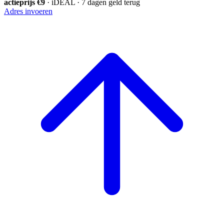
actieprijs €9
· iDEAL · 7 dagen geld terug
Adres invoeren