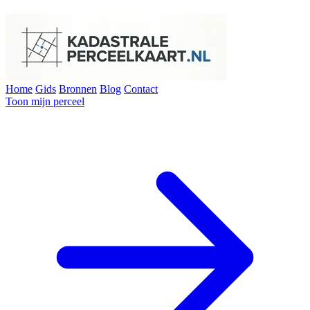
Home
Gids
Bronnen
Blog
Contact
Toon mijn perceel