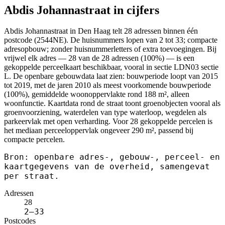
Abdis Johannastraat in cijfers
Abdis Johannastraat in Den Haag telt 28 adressen binnen één
postcode (2544NE). De huisnummers lopen van 2 tot 33; compacte
adresopbouw; zonder huisnummerletters of extra toevoegingen. Bij
vrijwel elk adres — 28 van de 28 adressen (100%) — is een
gekoppelde perceelkaart beschikbaar, vooral in sectie LDN03 sectie
L. De openbare gebouwdata laat zien: bouwperiode loopt van 2015
tot 2019, met de jaren 2010 als meest voorkomende bouwperiode
(100%), gemiddelde woonoppervlakte rond 188 m², alleen
woonfunctie. Kaartdata rond de straat toont groenobjecten vooral als
groenvoorziening, waterdelen van type waterloop, wegdelen als
parkeervlak met open verharding. Voor 28 gekoppelde percelen is
het mediaan perceeloppervlak ongeveer 290 m², passend bij
compacte percelen.
Bron: openbare adres-, gebouw-, perceel- en
kaartgegevens van de overheid, samengevat
per straat.
Adressen
28
2–33
Postcodes