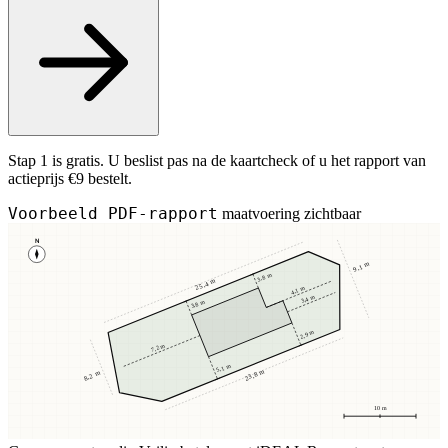
Stap 1 is gratis. U beslist pas na de kaartcheck of u het rapport van
actieprijs €9 bestelt.
Voorbeeld PDF-rapport
maatvoering zichtbaar
N
9,1 m
3,8 m
25,4 m
4,1 m
3,4 m
3,8 m
2,9 m
7,2 m
5,1 m
23,8 m
8,2 m
10 m