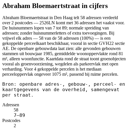
Abraham Bloemaertstraat in cijfers
Abraham Bloemaertstraat in Den Haag telt 58 adressen verdeeld
over 2 postcodes — 2526LN komt met 36 adressen het vaakst voor.
De huisnummers lopen van 7 tot 89; normale spreiding van
adressen; zonder huisnummerletters of extra toevoegingen. Bij
vrijwel elk adres — 58 van de 58 adressen (100%) — is een
gekoppelde perceelkaart beschikbaar, vooral in sectie GVH22 sectie
AE. De openbare gebouwdata laat zien: alle gevonden gebouwen
stammen uit bouwjaar 1985, gemiddelde woonoppervlakte rond 81
m², alleen woonfunctie. Kaartdata rond de straat toont groenobjecten
vooral als groenvoorziening, wegdelen als parkeervlak met open
verharding. Voor 4 gekoppelde percelen is het mediaan
perceeloppervlak ongeveer 1075 m², passend bij ruime percelen.
Bron: openbare adres-, gebouw-, perceel- en
kaartgegevens van de overheid, samengevat
per straat.
Adressen
58
7–89
Postcodes
2