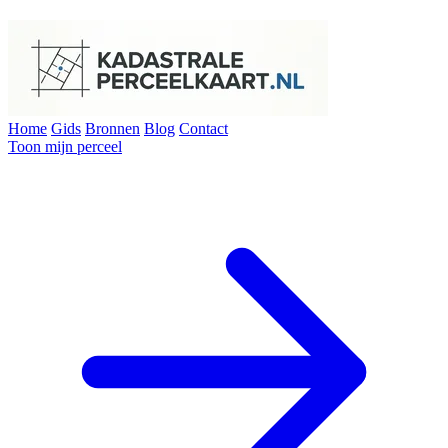
Home
Gids
Bronnen
Blog
Contact
Toon mijn perceel