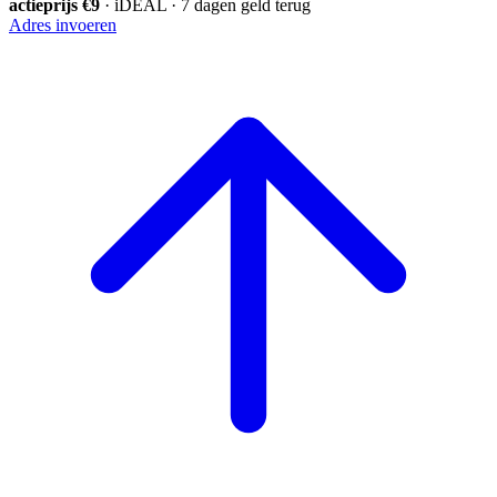
actieprijs €9
· iDEAL · 7 dagen geld terug
Adres invoeren