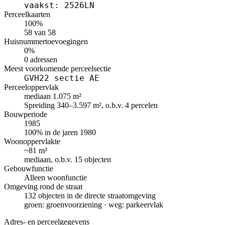
vaakst: 2526LN
Perceelkaarten
100%
58 van 58
Huisnummertoevoegingen
0%
0 adressen
Meest voorkomende perceelsectie
GVH22 sectie AE
Perceeloppervlak
mediaan 1.075 m²
Spreiding 340–3.597 m², o.b.v. 4 percelen
Bouwperiode
1985
100% in de jaren 1980
Woonoppervlakte
~81 m²
mediaan, o.b.v. 15 objecten
Gebouwfunctie
Alleen woonfunctie
Omgeving rond de straat
132 objecten in de directe straatomgeving
groen: groenvoorziening · weg: parkeervlak
Adres- en perceelgegevens