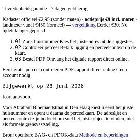
Tevredenheidsgarantie · 7 dagen geld terug
Kadaster officieel
€2,95
(zonder maten) ·
actieprijs €9 incl. maten
·
landmeter
vanaf €450
(formeel) —
vergelijking
Eerder €30. Nu
tijdelijk lager geprijsd
01
Zoek huisnummer
Kies het juiste adres uit de suggesties.
02
Controleer perceel
Bekijk ligging en perceelcontext op de
kaart.
03
Bestel PDF
Ontvang het digitale rapport direct online.
Eerst gratis perceel controleren
PDF-rapport direct online
Geen
account nodig
Bijgewerkt op 28 juni 2026
Kort antwoord
Voor Abraham Bloemaertstraat in Den Haag kiest u eerst het juiste
huisnummer en opent u daarna de perceelkaart. De adreslijst en
perceelcontext zijn bedoeld om snel het juiste object te vinden, niet
als formele grensvaststelling.
Bron: openbare BAG- en PDOK-data
Methode en beperkingen