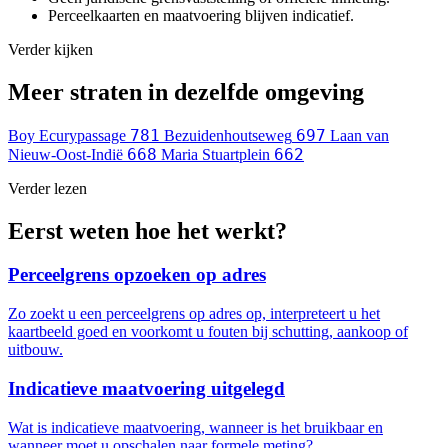
Perceelkaarten en maatvoering blijven indicatief.
Verder kijken
Meer straten in dezelfde omgeving
781
697
Boy Ecurypassage
Bezuidenhoutseweg
Laan van
668
662
Nieuw-Oost-Indië
Maria Stuartplein
Verder lezen
Eerst weten hoe het werkt?
Perceelgrens opzoeken op adres
Zo zoekt u een perceelgrens op adres op, interpreteert u het
kaartbeeld goed en voorkomt u fouten bij schutting, aankoop of
uitbouw.
Indicatieve maatvoering uitgelegd
Wat is indicatieve maatvoering, wanneer is het bruikbaar en
wanneer moet u opschalen naar formele meting?