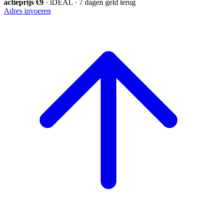
actieprijs €9
· iDEAL · 7 dagen geld terug
Adres invoeren