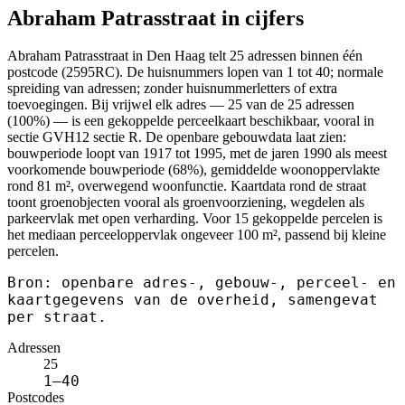
Abraham Patrasstraat in cijfers
Abraham Patrasstraat in Den Haag telt 25 adressen binnen één
postcode (2595RC). De huisnummers lopen van 1 tot 40; normale
spreiding van adressen; zonder huisnummerletters of extra
toevoegingen. Bij vrijwel elk adres — 25 van de 25 adressen
(100%) — is een gekoppelde perceelkaart beschikbaar, vooral in
sectie GVH12 sectie R. De openbare gebouwdata laat zien:
bouwperiode loopt van 1917 tot 1995, met de jaren 1990 als meest
voorkomende bouwperiode (68%), gemiddelde woonoppervlakte
rond 81 m², overwegend woonfunctie. Kaartdata rond de straat
toont groenobjecten vooral als groenvoorziening, wegdelen als
parkeervlak met open verharding. Voor 15 gekoppelde percelen is
het mediaan perceeloppervlak ongeveer 100 m², passend bij kleine
percelen.
Bron: openbare adres-, gebouw-, perceel- en
kaartgegevens van de overheid, samengevat
per straat.
Adressen
25
1–40
Postcodes