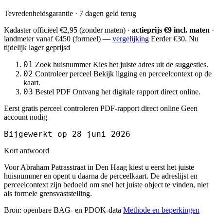
Tevredenheidsgarantie · 7 dagen geld terug
Kadaster officieel
€2,95
(zonder maten) ·
actieprijs €9 incl. maten
·
landmeter
vanaf €450
(formeel) —
vergelijking
Eerder €30. Nu
tijdelijk lager geprijsd
01
Zoek huisnummer
Kies het juiste adres uit de suggesties.
02
Controleer perceel
Bekijk ligging en perceelcontext op de
kaart.
03
Bestel PDF
Ontvang het digitale rapport direct online.
Eerst gratis perceel controleren
PDF-rapport direct online
Geen
account nodig
Bijgewerkt op 28 juni 2026
Kort antwoord
Voor Abraham Patrasstraat in Den Haag kiest u eerst het juiste
huisnummer en opent u daarna de perceelkaart. De adreslijst en
perceelcontext zijn bedoeld om snel het juiste object te vinden, niet
als formele grensvaststelling.
Bron: openbare BAG- en PDOK-data
Methode en beperkingen