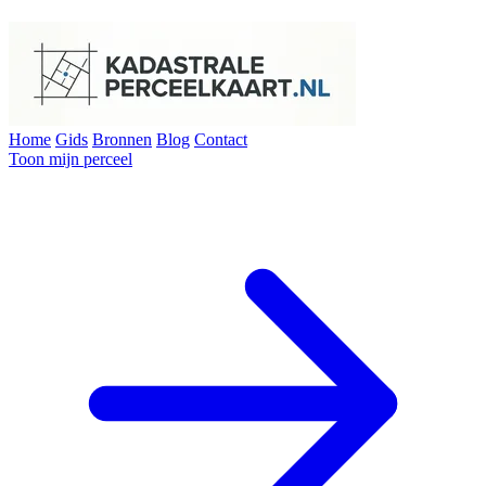
Home
Gids
Bronnen
Blog
Contact
Toon mijn perceel