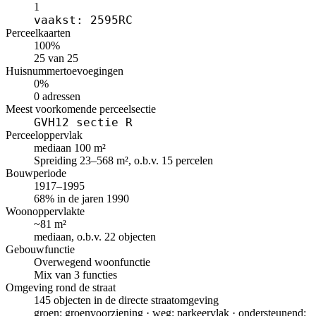
1
vaakst: 2595RC
Perceelkaarten
100%
25 van 25
Huisnummertoevoegingen
0%
0 adressen
Meest voorkomende perceelsectie
GVH12 sectie R
Perceeloppervlak
mediaan 100 m²
Spreiding 23–568 m², o.b.v. 15 percelen
Bouwperiode
1917–1995
68% in de jaren 1990
Woonoppervlakte
~81 m²
mediaan, o.b.v. 22 objecten
Gebouwfunctie
Overwegend woonfunctie
Mix van 3 functies
Omgeving rond de straat
145 objecten in de directe straatomgeving
groen: groenvoorziening · weg: parkeervlak · ondersteunend: