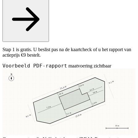
Stap 1 is gratis. U beslist pas na de kaartcheck of u het rapport van
actieprijs €9 bestelt.
Voorbeeld PDF-rapport
maatvoering zichtbaar
N
9,1 m
3,8 m
25,4 m
4,1 m
3,4 m
3,8 m
2,9 m
7,2 m
5,1 m
23,8 m
8,2 m
10 m