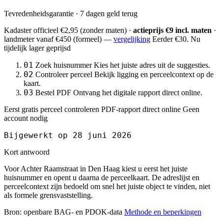
Tevredenheidsgarantie · 7 dagen geld terug
Kadaster officieel
€2,95
(zonder maten) ·
actieprijs €9 incl. maten
·
landmeter
vanaf €450
(formeel) —
vergelijking
Eerder €30. Nu
tijdelijk lager geprijsd
01
Zoek huisnummer
Kies het juiste adres uit de suggesties.
02
Controleer perceel
Bekijk ligging en perceelcontext op de
kaart.
03
Bestel PDF
Ontvang het digitale rapport direct online.
Eerst gratis perceel controleren
PDF-rapport direct online
Geen
account nodig
Bijgewerkt op 28 juni 2026
Kort antwoord
Voor Achter Raamstraat in Den Haag kiest u eerst het juiste
huisnummer en opent u daarna de perceelkaart. De adreslijst en
perceelcontext zijn bedoeld om snel het juiste object te vinden, niet
als formele grensvaststelling.
Bron: openbare BAG- en PDOK-data
Methode en beperkingen