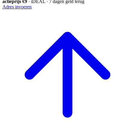
actieprijs €9
· iDEAL · 7 dagen geld terug
Adres invoeren