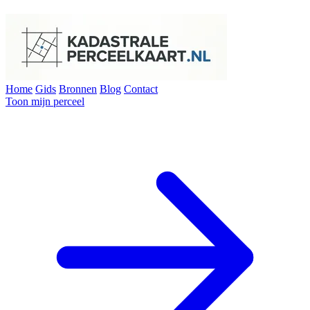
Home
Gids
Bronnen
Blog
Contact
Toon mijn perceel