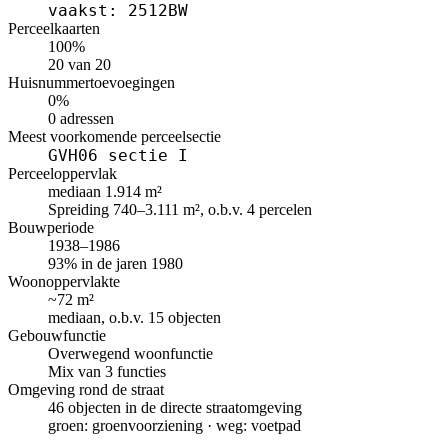
vaakst: 2512BW
Perceelkaarten
100%
20 van 20
Huisnummertoevoegingen
0%
0 adressen
Meest voorkomende perceelsectie
GVH06 sectie I
Perceeloppervlak
mediaan 1.914 m²
Spreiding 740–3.111 m², o.b.v. 4 percelen
Bouwperiode
1938–1986
93% in de jaren 1980
Woonoppervlakte
~72 m²
mediaan, o.b.v. 15 objecten
Gebouwfunctie
Overwegend woonfunctie
Mix van 3 functies
Omgeving rond de straat
46 objecten in de directe straatomgeving
groen: groenvoorziening · weg: voetpad