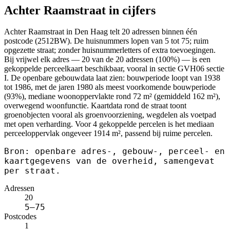
Achter Raamstraat in cijfers
Achter Raamstraat in Den Haag telt 20 adressen binnen één
postcode (2512BW). De huisnummers lopen van 5 tot 75; ruim
opgezette straat; zonder huisnummerletters of extra toevoegingen.
Bij vrijwel elk adres — 20 van de 20 adressen (100%) — is een
gekoppelde perceelkaart beschikbaar, vooral in sectie GVH06 sectie
I. De openbare gebouwdata laat zien: bouwperiode loopt van 1938
tot 1986, met de jaren 1980 als meest voorkomende bouwperiode
(93%), mediane woonoppervlakte rond 72 m² (gemiddeld 162 m²),
overwegend woonfunctie. Kaartdata rond de straat toont
groenobjecten vooral als groenvoorziening, wegdelen als voetpad
met open verharding. Voor 4 gekoppelde percelen is het mediaan
perceeloppervlak ongeveer 1914 m², passend bij ruime percelen.
Bron: openbare adres-, gebouw-, perceel- en
kaartgegevens van de overheid, samengevat
per straat.
Adressen
20
5–75
Postcodes
1