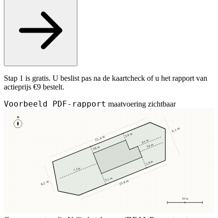
Stap 1 is gratis. U beslist pas na de kaartcheck of u het rapport van
actieprijs €9 bestelt.
Voorbeeld PDF-rapport
maatvoering zichtbaar
N
9,1 m
3,8 m
25,4 m
4,1 m
3,4 m
3,8 m
2,9 m
7,2 m
5,1 m
23,8 m
8,2 m
10 m