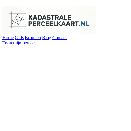
Home
Gids
Bronnen
Blog
Contact
Toon mijn perceel