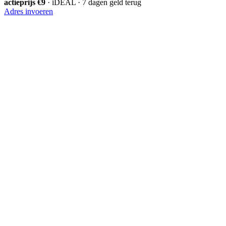
actieprijs €9
· iDEAL · 7 dagen geld terug
Adres invoeren