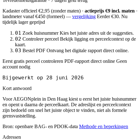
Tevredenheidsgarantie · 7 dagen geld terug
Kadaster officieel
€2,95
(zonder maten) ·
actieprijs €9 incl. maten
·
landmeter
vanaf €450
(formeel) —
vergelijking
Eerder €30. Nu
tijdelijk lager geprijsd
01
Zoek huisnummer
Kies het juiste adres uit de suggesties.
02
Controleer perceel
Bekijk ligging en perceelcontext op de
kaart.
03
Bestel PDF
Ontvang het digitale rapport direct online.
Eerst gratis perceel controleren
PDF-rapport direct online
Geen
account nodig
Bijgewerkt op 28 juni 2026
Kort antwoord
Voor AEGONplein in Den Haag kiest u eerst het juiste huisnummer
en opent u daarna de perceelkaart. De adreslijst en perceelcontext
zijn bedoeld om snel het juiste object te vinden, niet als formele
grensvaststelling.
Bron: openbare BAG- en PDOK-data
Methode en beperkingen
Adressen