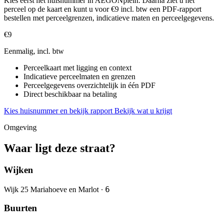
Kies eerst het huisnummer in AEGONplein. Daarna ziet u het
perceel op de kaart en kunt u voor €9 incl. btw een PDF-rapport
bestellen met perceelgrenzen, indicatieve maten en perceelgegevens.
€9
Eenmalig, incl. btw
Perceelkaart met ligging en context
Indicatieve perceelmaten en grenzen
Perceelgegevens overzichtelijk in één PDF
Direct beschikbaar na betaling
Kies huisnummer en bekijk rapport
Bekijk wat u krijgt
Omgeving
Waar ligt deze straat?
Wijken
6
Wijk 25 Mariahoeve en Marlot ·
Buurten