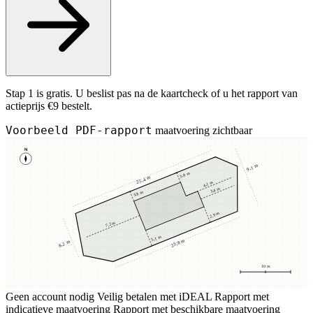
Stap 1 is gratis. U beslist pas na de kaartcheck of u het rapport van
actieprijs €9 bestelt.
Voorbeeld PDF-rapport
maatvoering zichtbaar
N
9,1 m
3,8 m
25,4 m
4,1 m
3,4 m
3,8 m
2,9 m
7,2 m
5,1 m
23,8 m
8,2 m
10 m
Geen account nodig
Veilig betalen met iDEAL
Rapport met
indicatieve maatvoering
Rapport met beschikbare maatvoering