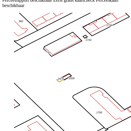
Perceelrapport beschikbaar
Eerst gratis kaartcheck
Perceelkaart
beschikbaar