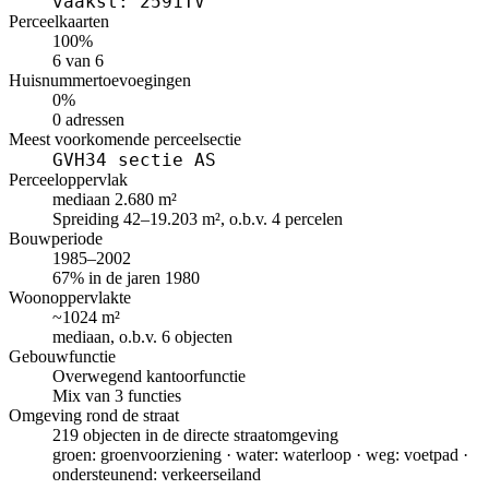
vaakst: 2591TV
Perceelkaarten
100%
6 van 6
Huisnummertoevoegingen
0%
0 adressen
Meest voorkomende perceelsectie
GVH34 sectie AS
Perceeloppervlak
mediaan 2.680 m²
Spreiding 42–19.203 m², o.b.v. 4 percelen
Bouwperiode
1985–2002
67% in de jaren 1980
Woonoppervlakte
~1024 m²
mediaan, o.b.v. 6 objecten
Gebouwfunctie
Overwegend kantoorfunctie
Mix van 3 functies
Omgeving rond de straat
219 objecten in de directe straatomgeving
groen: groenvoorziening · water: waterloop · weg: voetpad ·
ondersteunend: verkeerseiland