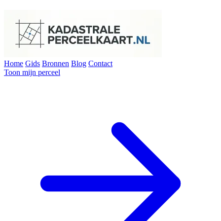
Home
Gids
Bronnen
Blog
Contact
Toon mijn perceel