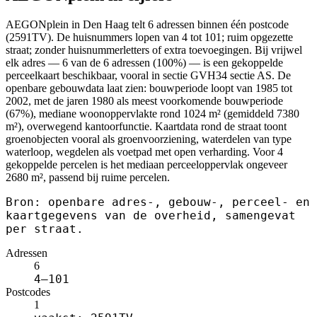
AEGONplein in Den Haag telt 6 adressen binnen één postcode
(2591TV). De huisnummers lopen van 4 tot 101; ruim opgezette
straat; zonder huisnummerletters of extra toevoegingen. Bij vrijwel
elk adres — 6 van de 6 adressen (100%) — is een gekoppelde
perceelkaart beschikbaar, vooral in sectie GVH34 sectie AS. De
openbare gebouwdata laat zien: bouwperiode loopt van 1985 tot
2002, met de jaren 1980 als meest voorkomende bouwperiode
(67%), mediane woonoppervlakte rond 1024 m² (gemiddeld 7380
m²), overwegend kantoorfunctie. Kaartdata rond de straat toont
groenobjecten vooral als groenvoorziening, waterdelen van type
waterloop, wegdelen als voetpad met open verharding. Voor 4
gekoppelde percelen is het mediaan perceeloppervlak ongeveer
2680 m², passend bij ruime percelen.
Bron: openbare adres-, gebouw-, perceel- en
kaartgegevens van de overheid, samengevat
per straat.
Adressen
6
4–101
Postcodes
1