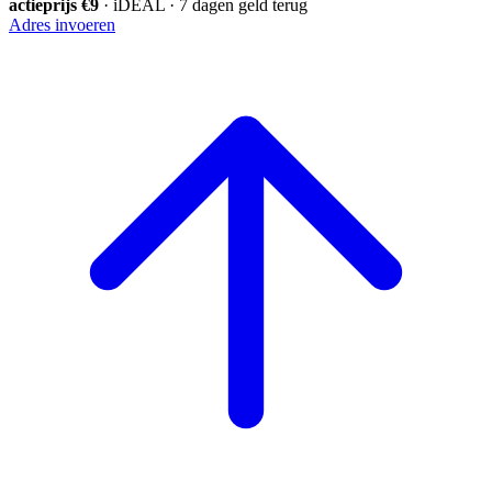
actieprijs €9
· iDEAL · 7 dagen geld terug
Adres invoeren