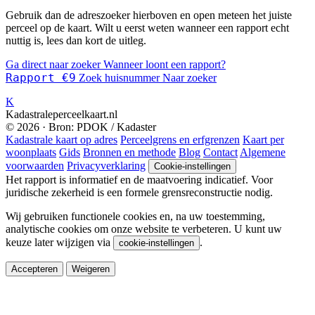
Gebruik dan de adreszoeker hierboven en open meteen het juiste
perceel op de kaart. Wilt u eerst weten wanneer een rapport echt
nuttig is, lees dan kort de uitleg.
Ga direct naar zoeker
Wanneer loont een rapport?
Rapport €9
Zoek huisnummer
Naar zoeker
K
Kadastraleperceelkaart.nl
© 2026 · Bron: PDOK / Kadaster
Kadastrale kaart op adres
Perceelgrens en erfgrenzen
Kaart per
woonplaats
Gids
Bronnen en methode
Blog
Contact
Algemene
voorwaarden
Privacyverklaring
Cookie-instellingen
Het rapport is informatief en de maatvoering indicatief. Voor
juridische zekerheid is een formele grensreconstructie nodig.
Wij gebruiken functionele cookies en, na uw toestemming,
analytische cookies om onze website te verbeteren. U kunt uw
keuze later wijzigen via
.
cookie-instellingen
Accepteren
Weigeren