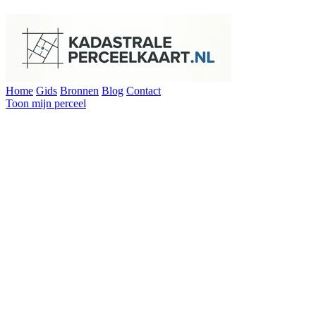
Home
Gids
Bronnen
Blog
Contact
Toon mijn perceel