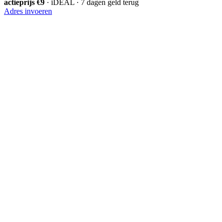
actieprijs €9
· iDEAL · 7 dagen geld terug
Adres invoeren