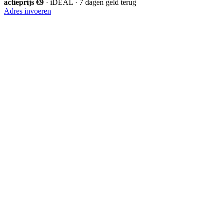
actieprijs €9
· iDEAL · 7 dagen geld terug
Adres invoeren