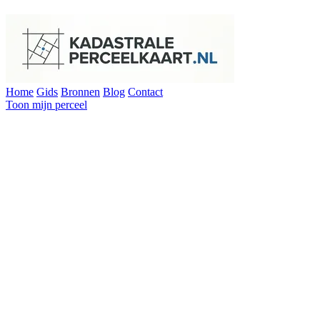
Home
Gids
Bronnen
Blog
Contact
Toon mijn perceel